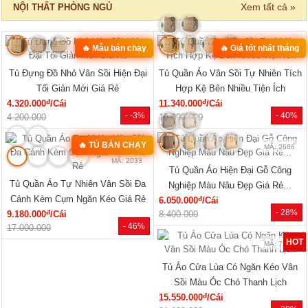
‹
›
MÃ: 8411
MÃ: 3431
Bộ Sofa Góc Gỗ Sồi Mỹ Có Ghế
Bộ Bàn Ghế Đối Lớn Gỗ Gõ Đỏ
Đơn Thiết Kế Bo Tròn
Tựa Lưng Nan Hiện Đại Đẹp
đ
đ
24.610.000
/Bộ
33.440.000
/Bộ
- 43%
- 23%
43.150.000
43.360.000
SẢN PHẨM MỚI
‹
›