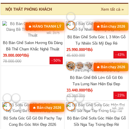
Tủ Đựng Đồ Nhỏ Vân Sồi Hiện Đại
Tủ Quần Áo Vân Sồi Tự Nhiên Tích
Tối Giản Mới Giá Rẻ
Hợp Kệ Bên Nhiều Tiện Ích
đ
đ
4.320.000
/Cái
11.340.000
/Cái
- -3%
- 40%
4.200.000
19.000.000
🔥 TỦ BÁN CHẠY
MÃ: 2033
MÃ: 2686
Tủ Quần Áo Tự Nhiên Vân Sồi Đa
Tủ Quần Áo Hiện Đại Gỗ Công
Cánh Kèm Cụm Ngăn Kéo Giá Rẻ
Nghiệp Màu Nâu Đẹp Giá Rẻ...
đ
đ
9.180.000
/Cái
6.050.000
/Cái
- 46%
- 28%
17.000.000
8.400.000
HOT
HOT