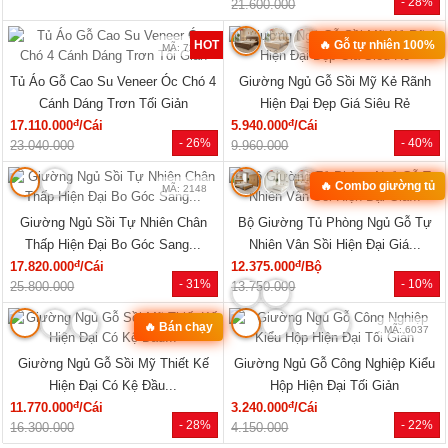
MÃ: 1854
MÃ: 1853
Mẫu Sofa Phòng Khách Gỗ Sồi Mỹ
Bộ Sofa Góc L Gỗ Óc Chó 100%
Tựa Nan Hiện Đại Mới Giá Rẻ
Vân Đẹp Hiện Đại Tay Tựa Lớn
đ
đ
41.140.000
/Bộ
76.470.000
/Bộ
- 25%
- 31%
54.810.000
111.170.000
Xem tất cả »
NỘI THẤT PHÒNG NGỦ
🔥 Mẫu bán chạy
🔥 Giá tốt nhất tháng
MÃ: 2168
MÃ: 2137