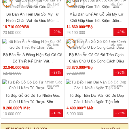
MÃ: 2079
MÃ: 2148
Giường Ngủ Gỗ Sồi Mỹ Kẻ Rãnh
Giường Ngủ Sồi Tự Nhiên Chân
Hiện Đại Đẹp Giá Siêu Rẻ
Thấp Hiện Đại Bo Góc Sang...
đ
đ
5.940.000
/Cái
17.820.000
/Cái
- 40%
- 31%
9.960.000
25.800.000
🔥 Combo giường tủ
🔥 Bán chạy
MÃ: 2034
MÃ: 7723
Bộ Giường Tủ Phòng Ngủ Gỗ Tự
Giường Ngủ Gỗ Sồi Mỹ Thiết Kế
Nhiên Vân Sồi Hiện Đại Giá...
Hiện Đại Có Kệ Đầu...
đ
đ
12.375.000
/Bộ
11.770.000
/Cái
- 10%
- 28%