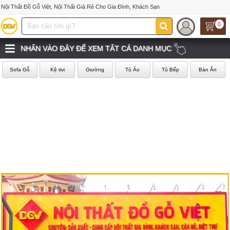
Nội Thất Đồ Gỗ Việt, Nội Thất Giá Rẻ Cho Gia Đình, Khách Sạn
0
NHẤN VÀO ĐÂY ĐỂ XEM TẤT CẢ DANH MỤC
Sofa Gỗ
Kệ tivi
Giường
Tủ Áo
Tủ Bếp
Bàn Ăn
‹
›