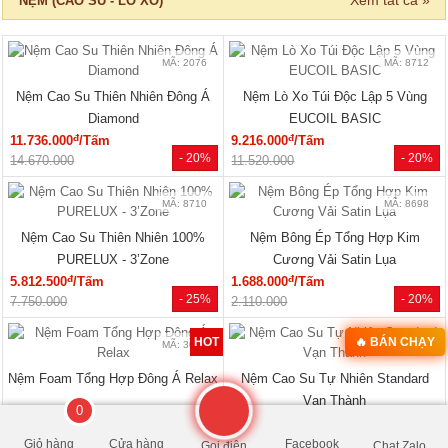
13.750.000
16.300.000
MÃ: 6037
Giường Ngủ Gỗ Công Nghiệp Kiểu
Hộp Hiện Đại Tối Giản
đ
3.240.000
/Cái
- 22%
4.150.000
Xem tất cả »
NỘI THẤT PHÒNG KHÁCH
0
🔥 HÀNG THANH LÝ
🔥 Bán chạy 2026
Giỏ hàng
Cửa hàng
Facebook
Gọi điện
Chat Zalo