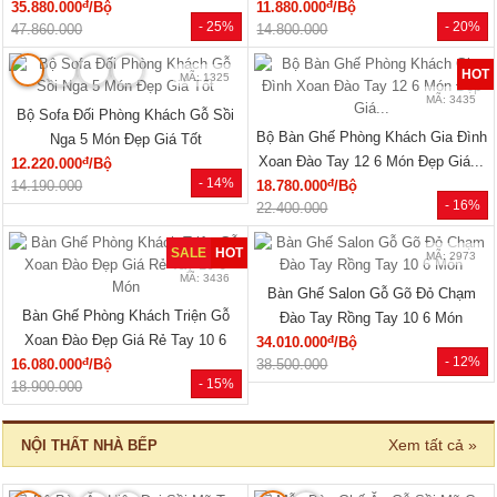
MÃ: 7288
MÃ: 7285
Tủ Áo Cửa Lùa Có Ngăn Kéo Vân
Tủ Áo Gỗ Cao Su Veneer Óc Chó 4
Sồi Màu Óc Chó Thanh Lịch
Cánh Dáng Trơn Tối Giản
đ
đ
15.550.000
/Cái
17.110.000
/Cái
- 28%
- 26%
21.600.000
23.040.000
🔥 Gỗ tự nhiên 100%