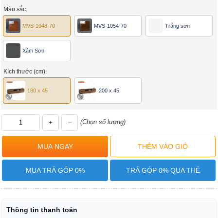
Màu sắc:
MVS-1048-70
MVS-1054-70
Trắng sơn
Xám Sơn
Kích thước (cm):
180 x 45
200 x 45
(Chọn số lượng)
+
–
MUA TRẢ GÓP 0%
TRẢ GÓP 0% QUA THẺ
Thông tin thanh toán