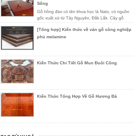
Sống
Gỗ hồng đào có tên khoa học là Nato, có nguồn
gốc xuất xứ từ Tây Nguyên, Đắk Lắk. Cây gỗ
được trồng nhiều ở các vùng miền Trung Việt Nam như Khánh Hòa,
[Tổng hợp] Kiến thức về ván gỗ công nghiệp
Phú Yên, Lào, Campuchia…
phủ melamine
Kiến Thức Chi Tiết Gỗ Mun Đuôi Công
Kiến Thức Tổng Hợp Về Gỗ Hương Đá