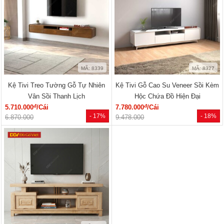
MÃ: 8339
MÃ: 8327
Kệ Tivi Treo Tường Gỗ Tự Nhiên
Kệ Tivi Gỗ Cao Su Veneer Sồi Kèm
Vân Sồi Thanh Lịch
Hộc Chứa Đồ Hiện Đại
đ
đ
5.710.000
/Cái
7.780.000
/Cái
- 17%
- 18%
6.870.000
9.478.000