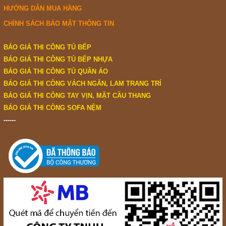
HƯỚNG DẪN MUA HÀNG
CHÍNH SÁCH BẢO MẬT THÔNG TIN
BÁO GIÁ THI CÔNG TỦ BẾP
BÁO GIÁ THI CÔNG TỦ BẾP NHỰA
BÁO GIÁ THI CÔNG TỦ QUẦN ÁO
BÁO GIÁ THI CÔNG VÁCH NGĂN, LAM TRANG TRÍ
BÁO GIÁ THI CÔNG TAY VỊN, MẶT CẦU THANG
BÁO GIÁ THI CÔNG SOFA NỆM
------