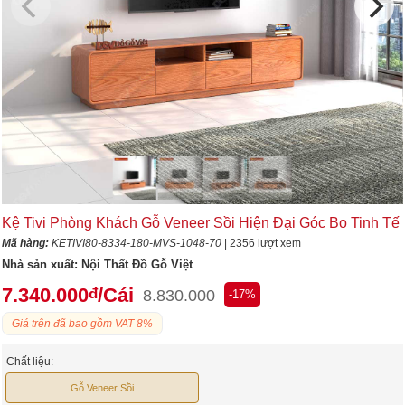
Kệ Tivi Phòng Khách Gỗ Veneer Sồi Hiện Đại Góc Bo Tinh Tế
Mã hàng:
KETIVI80-8334-180-MVS-1048-70
| 2356 lượt xem
Nhà sản xuất:
Nội Thất Đồ Gỗ Việt
7.340.000
/Cái
đ
8.830.000
-17%
Giá trên đã bao gồm VAT 8%
Chất liệu:
Gỗ Veneer Sồi