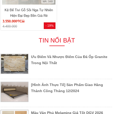
MÃ: 349
Kệ Để Tivi Gỗ Sồi Nga Tự Nhiên
Hiện Đại Đẹp Bền Giá Rẻ
đ
3.550.000
/Cái
- 19%
4.400.000
TIN NỔI BẬT
Ưu Điểm Và Nhược Điểm Của Đá Ốp Granite
Trong Nội Thất
[Hình Ảnh Thực Tế] Sản Phẩm Giao Hàng
Thành Công Tháng 12/2024
Màu Ván Phủ Melamine Giá Tốt DGV 2026