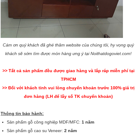
Cám ơn quý khách đã ghé thăm website của chúng tôi, hy vọng quý
khách sẽ sớm tìm được món hàng ưng ý tại Noithatdogoviet.com!
>> Tất cả sản phẩm đều được giao hàng và lắp ráp miễn phí tại
TPHCM
>> Đối với khách tỉnh vui lòng chuyển khoản trước 100% giá trị
đơn hàng (LH để lấy số TK chuyển khoản)
Thông tin bảo hành:
Sản phẩm gỗ công nghiệp MDF/MFC:
1 năm
Sản phẩm gỗ cao su Veneer:
2 năm