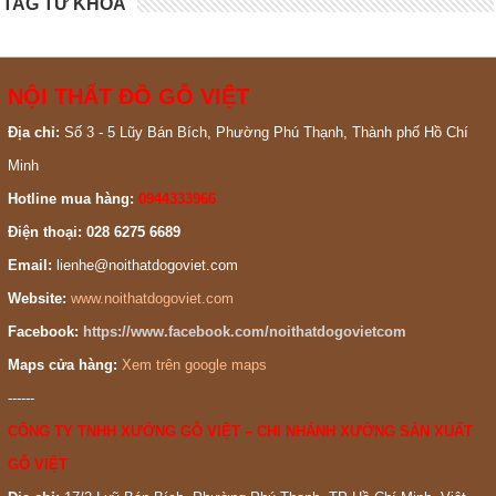
TAG TỪ KHOÁ
NỘI THẤT ĐỒ GỖ VIỆT
Địa chỉ:
Số 3 - 5 Lũy Bán Bích, Phường Phú Thạnh, Thành phố Hồ Chí
Minh
Hotline mua hàng:
0944333966
Điện thoại: 028 6275 6689
Email:
lienhe@noithatdogoviet.com
Website:
www.noithatdogoviet.com
Facebook:
https://www.facebook.com/noithatdogovietcom
Maps cửa hàng:
Xem trên google maps
------
CÔNG TY TNHH XƯỞNG GỖ VIỆT – CHI NHÁNH XƯỞNG SẢN XUẤT
GỖ VIỆT