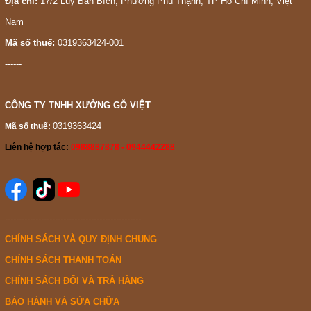
Địa chỉ:
17/2 Luỹ Bán Bích, Phường Phú Thạnh, TP Hồ Chí Minh, Việt
Nam
Mã số thuế:
0319363424-001
------
CÔNG TY TNHH XƯỞNG GỖ VIỆT
0319363424
Mã số thuế:
Liên hệ hợp tác:
0988887878 - 0944442288
-------------------------------------------------
CHÍNH SÁCH VÀ QUY ĐỊNH CHUNG
CHÍNH SÁCH THANH TOÁN
CHÍNH SÁCH ĐỔI VÀ TRẢ HÀNG
BẢO HÀNH VÀ SỬA CHỮA