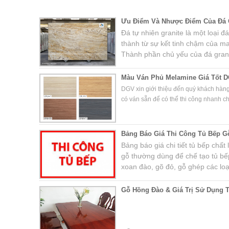
Ưu Điểm Và Nhược Điểm Của Đá Ố
Đá tự nhiên granite là một loại
thành từ sự kết tinh chậm của m
Thành phần chủ yếu của đá grani
fenspat, mica và một số khoáng 
Màu Ván Phủ Melamine Giá Tốt D
DGV xin giới thiệu đến quý khách hàn
có ván sẵn để có thể thi công nhanh c
Bảng Báo Giá Thi Công Tủ Bếp G
Bảng báo giá chi tiết tủ bếp chất
gỗ thường dùng để chế tạo tủ bếp
xoan đào, gõ đỏ, gỗ ghép các loạ
Gỗ Hồng Đào & Giá Trị Sử Dụng 