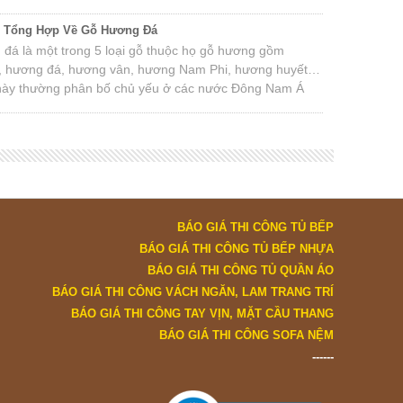
c Tổng Hợp Về Gỗ Hương Đá
đá là một trong 5 loại gỗ thuộc họ gỗ hương gồm
, hương đá, hương vân, hương Nam Phi, hương huyết…
này thường phân bố chủ yếu ở các nước Đông Nam Á
Nam, Lào, Campuchia, Thái Lan, Nam Phi, Ấn Độ…
BÁO GIÁ THI CÔNG TỦ BẾP
BÁO GIÁ THI CÔNG TỦ BẾP NHỰA
BÁO GIÁ THI CÔNG TỦ QUẦN ÁO
BÁO GIÁ THI CÔNG VÁCH NGĂN, LAM TRANG TRÍ
BÁO GIÁ THI CÔNG TAY VỊN, MẶT CẦU THANG
BÁO GIÁ THI CÔNG SOFA NỆM
------