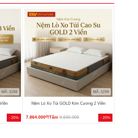
MÃ: 3298
MÃ: 3299
Viền
Nệm Lò Xo Túi GOLD Kim Cương 2 Viền
đ
7.864.000
/Tấm
9.830.000
- 20%
- 20%