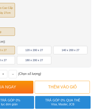
Xo Cao Cấp
Dày 27cm
g
cm):
0 x 27
120 x 200 x 27
140 x 200 x 27
0 x 27
180 x 200 x 27
(Chọn số lượng)
+
–
 TRẢ GÓP 0%
TRẢ GÓP 0% QUA THẺ
 tục đơn giản
Visa, Master, JCB