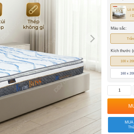
Lò 
/ 
Màu sắc:
Trắn
Kích thước (
100 x 20
160 x 20
MUA
Thủ