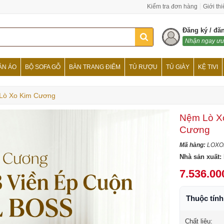
Kiểm tra đơn hàng
Giới th
Đăng ký / đă
Nhận ngay ưu
ẦN ÁO
BỘ SOFA GỖ
BÀN TRANG ĐIỂM
TỦ RƯỢU
TỦ GIÀY
KỆ TIVI
Lò Xo Kim Cương
Nệm Lò Xo
Cương
Mã hàng:
LOXO
Nhà sản xuất:
7.536.00
Thuộc tín
Chất liệu: