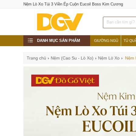
Nệm Lò Xo Túi 3 Viền Ép Cuộn Eucoil Boss Kim Cương
DANH MỤC SẢN PHẨM
GIƯỜNG NGỦ
TỦ QU
Trang chủ
›
Nệm (Cao Su - Lò Xo)
›
Nệm Lò Xo
›
Nệm 