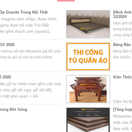
p Granite Trong Nội Thất
[Hình Ảnh
12/2024
 đá magma xâm nhập, được hình
Hình ảnh n
agma dưới bề mặt Trái Đất.
trong tháng
te gồm thạch anh (quartz),
cùng công t
chất phụ khác.
GV 2026
Bảng Báo 
g những mã ván Melamine giá tốt, luôn
Bảng Báo G
hóng và giá cả cực kỳ phải chăng.
tiêu chuẩn, 
ỗ 2026
Kiến Thứ
 liệu gỗ tự nhiên bao gồm các loại
 như gỗ sồi nga, gỗ sồi Mỹ,
i mặt phủ xoan + sồi.
Cẩm thị th
nước Đôn
Trong Đời Sống
[Tổng hợp
vùng nhiề
Melamine 
Nguyên. T
mặt của t
cao trong
đẹp mắt, t