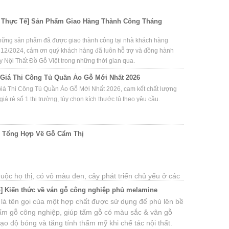
 Thực Tế] Sản Phẩm Giao Hàng Thành Công Tháng
hững sản phẩm đã được giao thành công tại nhà khách hàng
 12/2024, cảm ơn quý khách hàng đã luôn hỗ trợ và đồng hành
y Nội Thất Đồ Gỗ Việt trong những thời gian qua.
Giá Thi Công Tủ Quần Áo Gỗ Mới Nhất 2026
iá Thi Công Tủ Quần Áo Gỗ Mới Nhất 2026, cam kết chất lượng
giá rẻ số 1 thị trường, tùy chọn kích thước tủ theo yêu cầu.
c Tổng Hợp Về Gỗ Cẩm Thị
uộc họ thị, có vỏ màu đen, cây phát triển chủ yếu ở các
g Nam Á như Việt Nam, Lào, Campuchia… Ở Việt Nam,
] Kiến thức về ván gỗ công nghiệp phủ melamine
u cẩm thị nhất là Phan Rang, Khánh Hòa và các tỉnh Tây
là tên gọi của một hợp chất được sử dụng để phủ lên bề
rong đó, Phan Rang là nơi có gỗ cẩm thị được đánh giá
ấm gỗ công nghiệp, giúp tấm gỗ có màu sắc & vân gỗ
 làng điêu khắc đồ gỗ mỹ nghệ.
ạo độ bóng và tăng tính thẩm mỹ khi chế tác nội thất.