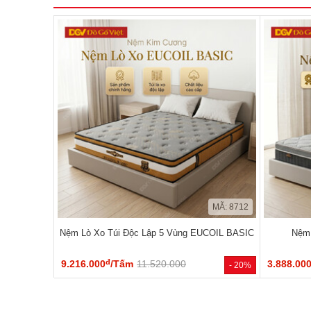
MÃ: 8712
Nệm Lò Xo Túi Độc Lập 5 Vùng EUCOIL BASIC
Nệm 
đ
9.216.000
/Tấm
11.520.000
3.888.00
- 20%