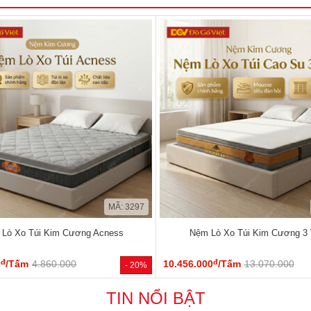
MÃ: 3297
Lò Xo Túi Kim Cương Acness
Nệm Lò Xo Túi Kim Cương 3 
đ
đ
0
/Tấm
4.860.000
10.456.000
/Tấm
13.070.000
- 20%
TIN NỔI BẬT