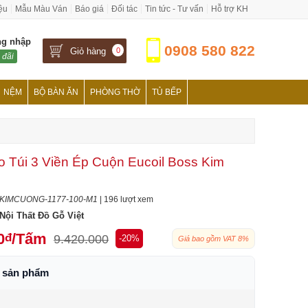
iệu
Mẫu Màu Ván
Báo giá
Đối tác
Tin tức - Tư vấn
Hỗ trợ KH
ng nhập
0908 580 822
Giỏ hàng
0
 đãi
NỆM
BỘ BÀN ĂN
PHÒNG THỜ
TỦ BẾP
 Túi 3 Viền Ép Cuộn Eucoil Boss Kim
KIMCUONG-1177-100-M1
| 196 lượt xem
Nội Thất Đồ Gỗ Việt
0
/Tấm
đ
9.420.000
-20%
Giá bao gồm VAT 8%
h sản phẩm