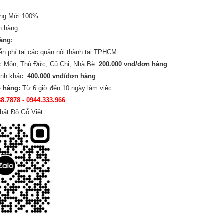
ng Mới 100%
n hàng
hàng:
ễn phí tại các quận nội thành tại TPHCM.
c Môn, Thủ Đức, Củ Chi, Nhà Bè:
200.000 vnđ/đơn hàng
ành khác:
400.000 vnđ/đơn hàng
o hàng:
Từ 6 giờ đến 10 ngày làm việc.
88.7878
- 0944.333.966
hất Đồ Gỗ Việt