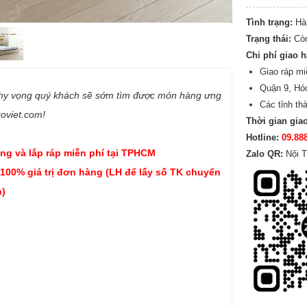
Tình trạng:
Hà
Trạng thái:
Cò
Chi phí giao 
Giao ráp mi
Quận 9, Hó
 hy vọng quý khách sẽ sớm tìm được món hàng ưng
Các tỉnh th
goviet.com!
Thời gian gia
Hotline:
09.88
ng và lắp ráp miễn phí tại TPHCM
Zalo QR:
Nội T
 100% giá trị đơn hàng (LH để lấy số TK chuyển
)