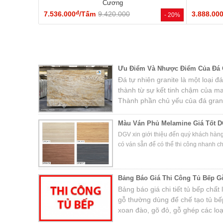
Cương
đ
7.536.000
/Tấm
9.420.000
3.888.00
- 20%
Ưu Điểm Và Nhược Điểm Của Đá Ố
Đá tự nhiên granite là một loại
thành từ sự kết tinh chậm của m
Thành phần chủ yếu của đá grani
fenspat, mica và một số khoáng 
Màu Ván Phủ Melamine Giá Tốt D
DGV xin giới thiệu đến quý khách hàn
có ván sẵn để có thể thi công nhanh c
Bảng Báo Giá Thi Công Tủ Bếp G
Bảng báo giá chi tiết tủ bếp chất
gỗ thường dùng để chế tạo tủ bếp
xoan đào, gõ đỏ, gỗ ghép các loạ