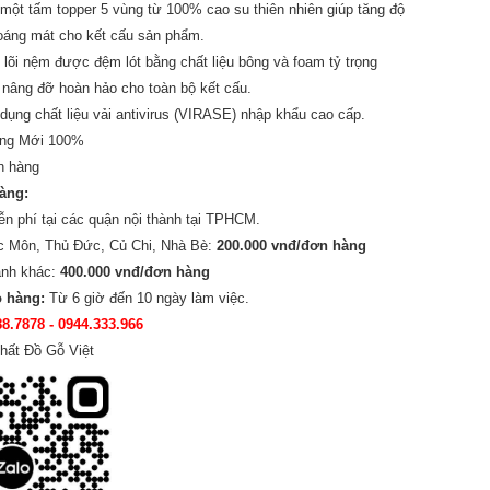
một tấm topper 5 vùng từ 100% cao su thiên nhiên giúp tăng độ
oáng mát cho kết cấu sản phẩm.
lõi nệm được đệm lót bằng chất liệu bông và foam tỷ trọng
 nâng đỡ hoàn hảo cho toàn bộ kết cấu.
ụng chất liệu vải antivirus (VIRASE) nhập khẩu cao cấp.
ng Mới 100%
n hàng
hàng:
ễn phí tại các quận nội thành tại TPHCM.
c Môn, Thủ Đức, Củ Chi, Nhà Bè:
200.000 vnđ/đơn hàng
ành khác:
400.000 vnđ/đơn hàng
o hàng:
Từ 6 giờ đến 10 ngày làm việc.
88.7878
- 0944.333.966
hất Đồ Gỗ Việt