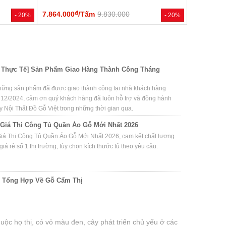
đ
7.864.000
/Tấm
9.830.000
- 20%
- 20%
 Thực Tế] Sản Phẩm Giao Hàng Thành Công Tháng
hững sản phẩm đã được giao thành công tại nhà khách hàng
 12/2024, cảm ơn quý khách hàng đã luôn hỗ trợ và đồng hành
y Nội Thất Đồ Gỗ Việt trong những thời gian qua.
Giá Thi Công Tủ Quần Áo Gỗ Mới Nhất 2026
iá Thi Công Tủ Quần Áo Gỗ Mới Nhất 2026, cam kết chất lượng
giá rẻ số 1 thị trường, tùy chọn kích thước tủ theo yêu cầu.
c Tổng Hợp Về Gỗ Cẩm Thị
uộc họ thị, có vỏ màu đen, cây phát triển chủ yếu ở các