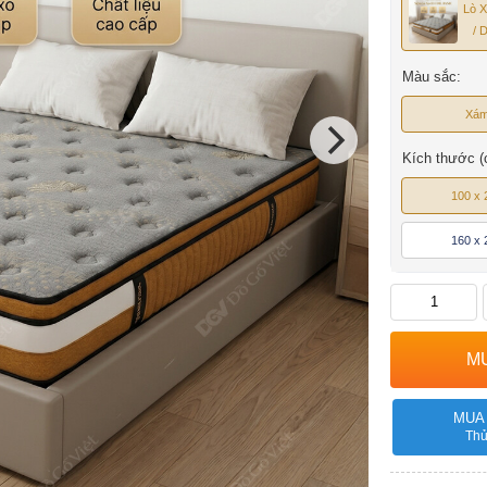
Lò 
/ 
Màu sắc:
Xá
Kích thước (
100 x 
160 x 
MUA
Thủ