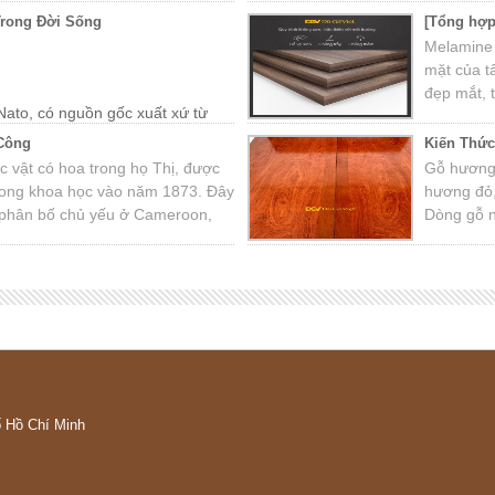
nước Đôn
Trong Đời Sống
[Tổng hợp
vùng nhiề
Melamine 
Nguyên. T
mặt của t
cao trong
đẹp mắt, t
Nato, có nguồn gốc xuất xứ từ
ng miền Trung Việt Nam như
 Công
Kiến Thứ
c vật có hoa trong họ Thị, được
Gỗ hương 
 trong khoa học vào năm 1873. Đây
hương đỏ
i, phân bố chủ yếu ở Cameroon,
Dòng gỗ 
ria. Tên thường gọi là mun
như Việt 
hi, gỗ mun Benin.
ố Hồ Chí Minh