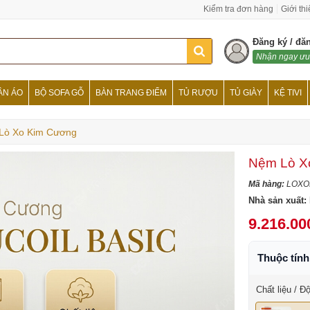
Kiểm tra đơn hàng
Giới th
Đăng ký / đă
Nhận ngay ưu
ẦN ÁO
BỘ SOFA GỖ
BÀN TRANG ĐIỂM
TỦ RƯỢU
TỦ GIÀY
KỆ TIVI
Lò Xo Kim Cương
Nệm Lò X
Mã hàng:
LOXO
Nhà sản xuất:
9.216.00
Thuộc tín
Chất liệu / Đ