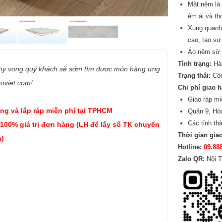
Mặt nệm là 
êm ái và th
Xung quanh 
cao, tạo sự
Áo nệm sử d
Tình trạng:
Hà
 hy vọng quý khách sẽ sớm tìm được món hàng ưng
Trạng thái:
Cò
goviet.com!
Chi phí giao 
Giao ráp mi
ng và lắp ráp miễn phí tại TPHCM
Quận 9, Hó
Các tỉnh th
 100% giá trị đơn hàng (LH để lấy số TK chuyển
Thời gian gia
)
Hotline:
09.88
Zalo QR:
Nội T