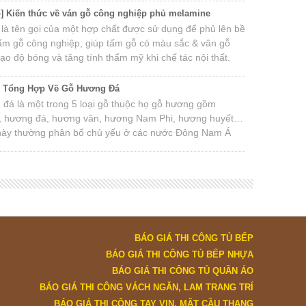
g Nam Á như Việt Nam, Lào, Campuchia… Ở Việt Nam,
] Kiến thức về ván gỗ công nghiệp phủ melamine
u cẩm thị nhất là Phan Rang, Khánh Hòa và các tỉnh Tây
là tên gọi của một hợp chất được sử dụng để phủ lên bề
rong đó, Phan Rang là nơi có gỗ cẩm thị được đánh giá
ấm gỗ công nghiệp, giúp tấm gỗ có màu sắc & vân gỗ
 làng điêu khắc đồ gỗ mỹ nghệ.
ạo độ bóng và tăng tính thẩm mỹ khi chế tác nội thất.
c Tổng Hợp Về Gỗ Hương Đá
đá là một trong 5 loại gỗ thuộc họ gỗ hương gồm
, hương đá, hương vân, hương Nam Phi, hương huyết…
này thường phân bố chủ yếu ở các nước Đông Nam Á
Nam, Lào, Campuchia, Thái Lan, Nam Phi, Ấn Độ…
BÁO GIÁ THI CÔNG TỦ BẾP
BÁO GIÁ THI CÔNG TỦ BẾP NHỰA
BÁO GIÁ THI CÔNG TỦ QUẦN ÁO
BÁO GIÁ THI CÔNG VÁCH NGĂN, LAM TRANG TRÍ
BÁO GIÁ THI CÔNG TAY VỊN, MẶT CẦU THANG