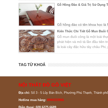
Gỗ Hồng Đào & Giá Trị Sử Dụng 
Gỗ hồng đào có tên khoa học là 
Tây Nguyên, Đắk Lắk. Cây gỗ được trồng nhiều ở các vù
Kiến Thức Chi Tiết Gỗ Mun Đuôi
Khánh Hòa, Phú Yên, Lào, Campuchia…
Gỗ mun đuôi công là một loài thự
phát hiện và mô tả lần đầu tiên
là loài cây đặc hữu tây châu Ph
cộng hòa Trung Phi, Congo, Nige
Gabon, mun châu Phi, mun Tây P
TAG TỪ KHOÁ
NỘI THẤT ĐỒ GỖ VIỆT
Địa chỉ:
Số 3 - 5 Lũy Bán Bích, Phường Phú Thạnh, Thành ph
Hotline mua hàng:
0944333966
Điện thoại: 028 6275 6689