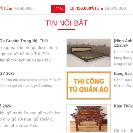
đ
đ
0
/Tấm
4.860.000
10.456.000
/Tấm
13.070.000
- 20%
TIN NỔI BẬT
p Granite Trong Nội Thất
[Hình Ảnh
12/2024
 đá magma xâm nhập, được hình
Hình ảnh n
agma dưới bề mặt Trái Đất.
trong tháng
te gồm thạch anh (quartz),
cùng công t
chất phụ khác.
GV 2026
Bảng Báo 
g những mã ván Melamine giá tốt, luôn
Bảng Báo G
hóng và giá cả cực kỳ phải chăng.
tiêu chuẩn, 
ỗ 2026
Kiến Thứ
 liệu gỗ tự nhiên bao gồm các loại
 như gỗ sồi nga, gỗ sồi Mỹ,
i mặt phủ xoan + sồi.
Cẩm thị th