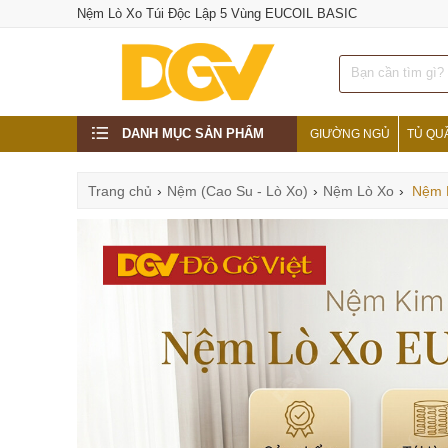
Nệm Lò Xo Túi Độc Lập 5 Vùng EUCOIL BASIC
DANH MỤC SẢN PHẨM
GIƯỜNG NGỦ
TỦ QU
Trang chủ
›
Nệm (Cao Su - Lò Xo)
›
Nệm Lò Xo
›
Nệm 