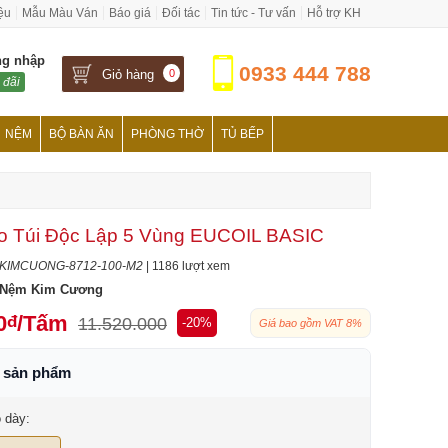
iệu
Mẫu Màu Ván
Báo giá
Đối tác
Tin tức - Tư vấn
Hỗ trợ KH
ng nhập
0933 444 788
Giỏ hàng
0
 đãi
NỆM
BỘ BÀN ĂN
PHÒNG THỜ
TỦ BẾP
o Túi Độc Lập 5 Vùng EUCOIL BASIC
KIMCUONG-8712-100-M2
| 1186 lượt xem
Nệm Kim Cương
0
/Tấm
đ
11.520.000
-20%
Giá bao gồm VAT 8%
h sản phẩm
ộ dày: