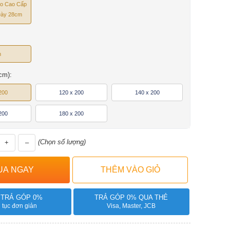
Xo Cao Cấp
Dày 28cm
m
cm):
200
120 x 200
140 x 200
200
180 x 200
(Chọn số lượng)
+
–
 TRẢ GÓP 0%
TRẢ GÓP 0% QUA THẺ
 tục đơn giản
Visa, Master, JCB