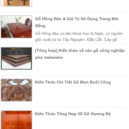
Gỗ Hồng Đào & Giá Trị Sử Dụng Trong Đời
Sống
Gỗ hồng đào có tên khoa học là Nato, có nguồn
gốc xuất xứ từ Tây Nguyên, Đắk Lắk. Cây gỗ
được trồng nhiều ở các vùng miền Trung Việt Nam như Khánh Hòa,
[Tổng hợp] Kiến thức về ván gỗ công nghiệp
Phú Yên, Lào, Campuchia…
phủ melamine
Kiến Thức Chi Tiết Gỗ Mun Đuôi Công
Kiến Thức Tổng Hợp Về Gỗ Hương Đá