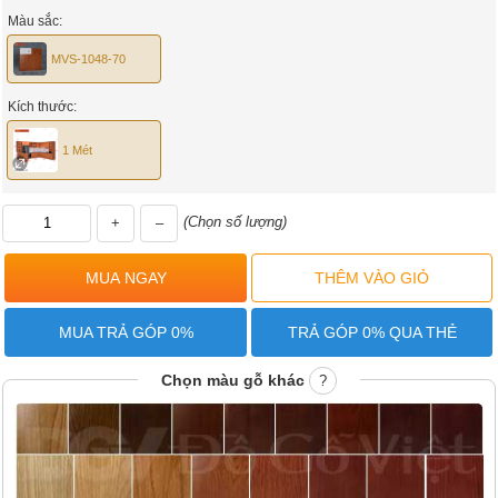
Màu sắc:
MVS-1048-70
Kích thước:
1 Mét
(Chọn số lượng)
+
–
MUA TRẢ GÓP 0%
TRẢ GÓP 0% QUA THẺ
Chọn màu gỗ khác
?