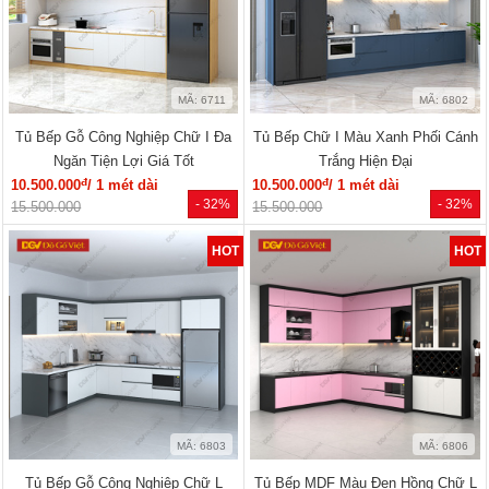
MÃ: 6711
MÃ: 6802
Tủ Bếp Gỗ Công Nghiệp Chữ I Đa
Tủ Bếp Chữ I Màu Xanh Phối Cánh
Ngăn Tiện Lợi Giá Tốt
Trắng Hiện Đại
đ
đ
10.500.000
/ 1 mét dài
10.500.000
/ 1 mét dài
- 32%
- 32%
15.500.000
15.500.000
HOT
HOT
MÃ: 6803
MÃ: 6806
Tủ Bếp Gỗ Công Nghiệp Chữ L
Tủ Bếp MDF Màu Đen Hồng Chữ L