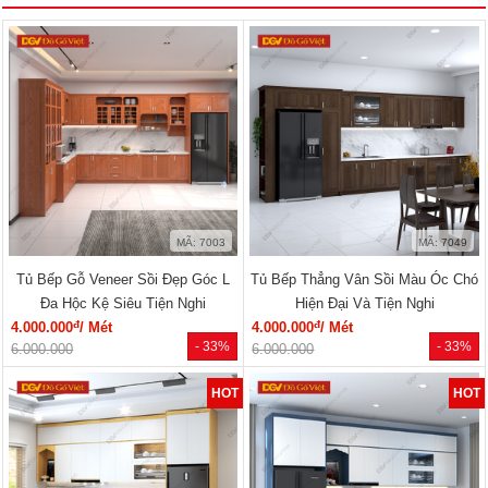
MÃ: 7003
MÃ: 7049
Tủ Bếp Gỗ Veneer Sồi Đẹp Góc L
Tủ Bếp Thẳng Vân Sồi Màu Óc Chó
Đa Hộc Kệ Siêu Tiện Nghi
Hiện Đại Và Tiện Nghi
đ
đ
4.000.000
/ Mét
4.000.000
/ Mét
- 33%
- 33%
6.000.000
6.000.000
HOT
HOT