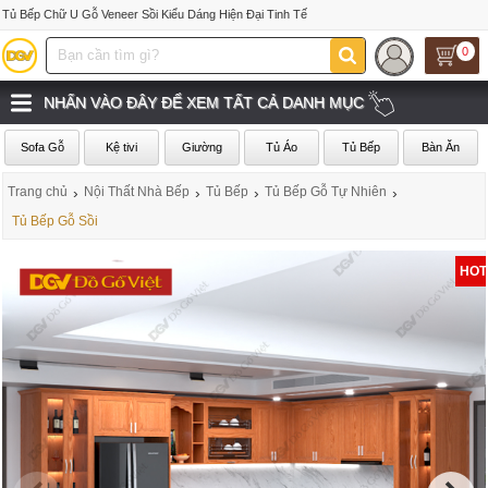
Tủ Bếp Chữ U Gỗ Veneer Sồi Kiểu Dáng Hiện Đại Tinh Tế
0
NHẤN VÀO ĐÂY ĐỂ XEM TẤT CẢ DANH MỤC
Sofa Gỗ
Kệ tivi
Giường
Tủ Áo
Tủ Bếp
Bàn Ăn
Trang chủ
›
Nội Thất Nhà Bếp
›
Tủ Bếp
›
Tủ Bếp Gỗ Tự Nhiên
›
Tủ Bếp Gỗ Sồi
HOT