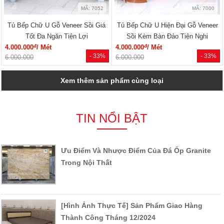
MÃ: 7052
MÃ: 7000
Tủ Bếp Chữ U Gỗ Veneer Sồi Giá
Tủ Bếp Chữ U Hiện Đại Gỗ Veneer
Tốt Đa Ngăn Tiện Lợi
Sồi Kèm Bàn Đảo Tiện Nghi
đ
đ
4.000.000
/ Mét
4.000.000
/ Mét
- 33%
- 33%
6.000.000
6.000.000
Xem thêm sản phẩm cùng loại
TIN NỔI BẬT
Ưu Điểm Và Nhược Điểm Của Đá Ốp Granite
Trong Nội Thất
[Hình Ảnh Thực Tế] Sản Phẩm Giao Hàng
Thành Công Tháng 12/2024