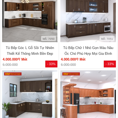
MÃ: 7050
MÃ: 7051
Tủ Bếp Góc L Gỗ Sồi Tự Nhiên
Tủ Bếp Chữ I Nhỏ Gọn Màu Nâu
Thiết Kế Thông Minh Bền Đẹp
Óc Chó Phù Hợp Mọi Gia Đình
đ
đ
4.000.000
/ Mét
4.000.000
/ Mét
- 33%
- 33%
6.000.000
6.000.000