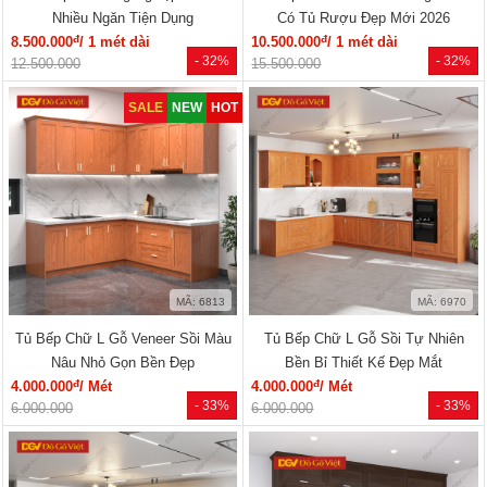
Nhiều Ngăn Tiện Dụng
Có Tủ Rượu Đẹp Mới 2026
đ
đ
8.500.000
/ 1 mét dài
10.500.000
/ 1 mét dài
- 32%
- 32%
12.500.000
15.500.000
SALE
NEW
HOT
MÃ: 6813
MÃ: 6970
Tủ Bếp Chữ L Gỗ Veneer Sồi Màu
Tủ Bếp Chữ L Gỗ Sồi Tự Nhiên
Nâu Nhỏ Gọn Bền Đẹp
Bền Bỉ Thiết Kế Đẹp Mắt
đ
đ
4.000.000
/ Mét
4.000.000
/ Mét
- 33%
- 33%
6.000.000
6.000.000