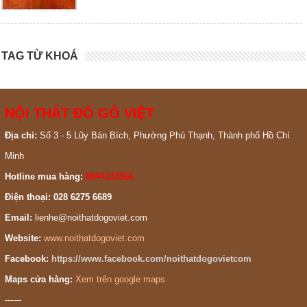
TAG TỪ KHOÁ
NỘI THẤT ĐỒ GỖ VIỆT
Địa chỉ:
Số 3 - 5 Lũy Bán Bích, Phường Phú Thạnh, Thành phố Hồ Chí
Minh
Hotline mua hàng:
0944333966
Điện thoại: 028 6275 6689
Email:
lienhe@noithatdogoviet.com
Website:
www.noithatdogoviet.com
Facebook:
https://www.facebook.com/noithatdogovietcom
Maps cửa hàng:
Xem trên google maps
------