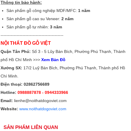
Thông tin bảo hành:
Sản phẩm gỗ công nghiệp MDF/MFC:
1 năm
Sản phẩm gỗ cao su Veneer:
2 năm
Sản phẩm gỗ tự nhiên:
3 năm
-------------------------------------------
NỘI THẤT ĐỒ GỖ VIỆT
Quận Tân Phú:
Số 3 - 5 Lũy Bán Bích, Phường Phú Thạnh, Thành
phố Hồ Chí Minh >>>
Xem Bản Đồ
Xưởng SX:
17/2 Luỹ Bán Bích, Phường Phú Thạnh, Thành phố Hồ
Chí Minh.
Điện thoại: 02862756689
Hotline:
0988887878
- 0944333966
Email:
lienhe@noithatdogoviet.com
Website:
www.noithatdogoviet.com
SẢN PHẨM LIÊN QUAN