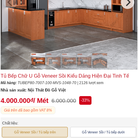
Tủ Bếp Chữ U Gỗ Veneer Sồi Kiểu Dáng Hiện Đại Tinh Tế
Mã hàng:
TUBEP80-7007-100-MVS-1048-70
| 2126 lượt xem
Nhà sản xuất:
Nội Thất Đồ Gỗ Việt
4.000.000
/ Mét
đ
6.000.000
-33%
Giá trên đã bao gồm VAT 8%
Chất liệu:
Gỗ Veneer Sồi / Tủ bếp trên
Gỗ Veneer Sồi / Tủ bếp dưới