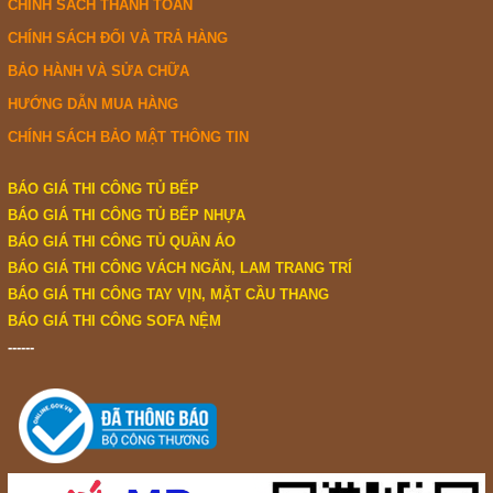
CHÍNH SÁCH THANH TOÁN
CHÍNH SÁCH ĐỔI VÀ TRẢ HÀNG
BẢO HÀNH VÀ SỬA CHỮA
HƯỚNG DẪN MUA HÀNG
CHÍNH SÁCH BẢO MẬT THÔNG TIN
BÁO GIÁ THI CÔNG TỦ BẾP
BÁO GIÁ THI CÔNG TỦ BẾP NHỰA
BÁO GIÁ THI CÔNG TỦ QUẦN ÁO
BÁO GIÁ THI CÔNG VÁCH NGĂN, LAM TRANG TRÍ
BÁO GIÁ THI CÔNG TAY VỊN, MẶT CẦU THANG
BÁO GIÁ THI CÔNG SOFA NỆM
------