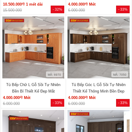
đ
đ
10.500.000
/ 1 mét dài
4.000.000
/ Mét
- 32%
- 33%
15.500.000
6.000.000
MÃ: 6970
MÃ: 7050
Tủ Bếp Chữ L Gỗ Sồi Tự Nhiên
Tủ Bếp Góc L Gỗ Sồi Tự Nhiên
Bền Bỉ Thiết Kế Đẹp Mắt
Thiết Kế Thông Minh Bền Đẹp
đ
đ
4.000.000
/ Mét
4.000.000
/ Mét
- 33%
- 33%
6.000.000
6.000.000