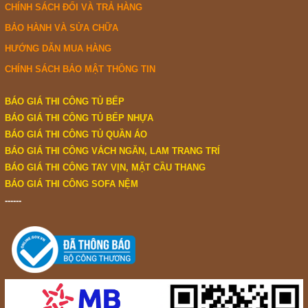
CHÍNH SÁCH ĐỔI VÀ TRẢ HÀNG
BẢO HÀNH VÀ SỬA CHỮA
HƯỚNG DẪN MUA HÀNG
CHÍNH SÁCH BẢO MẬT THÔNG TIN
BÁO GIÁ THI CÔNG TỦ BẾP
BÁO GIÁ THI CÔNG TỦ BẾP NHỰA
BÁO GIÁ THI CÔNG TỦ QUẦN ÁO
BÁO GIÁ THI CÔNG VÁCH NGĂN, LAM TRANG TRÍ
BÁO GIÁ THI CÔNG TAY VỊN, MẶT CẦU THANG
BÁO GIÁ THI CÔNG SOFA NỆM
------