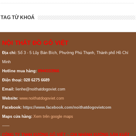
TAG TỪ KHOÁ
NỘI THẤT ĐỒ GỖ VIỆT
Địa chỉ:
Số 3 - 5 Lũy Bán Bích, Phường Phú Thạnh, Thành phố Hồ Chí
Minh
Hotline mua hàng:
0944333966
Điện thoại: 028 6275 6689
Email:
lienhe@noithatdogoviet.com
Website:
www.noithatdogoviet.com
Facebook:
https://www.facebook.com/noithatdogovietcom
Maps cửa hàng:
Xem trên google maps
------
CÔNG TY TNHH XƯỞNG GỖ VIỆT – CHI NHÁNH XƯỞNG SẢN XUẤT