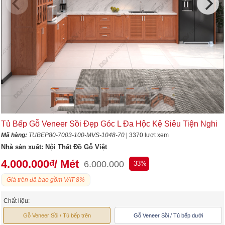
Tủ Bếp Gỗ Veneer Sồi Đẹp Góc L Đa Hộc Kệ Siêu Tiện Nghi
Mã hàng:
TUBEP80-7003-100-MVS-1048-70
| 3370 lượt xem
Nhà sản xuất:
Nội Thất Đồ Gỗ Việt
4.000.000
/ Mét
đ
6.000.000
-33%
Giá trên đã bao gồm VAT 8%
Chất liệu:
Gỗ Veneer Sồi / Tủ bếp trên
Gỗ Veneer Sồi / Tủ bếp dưới