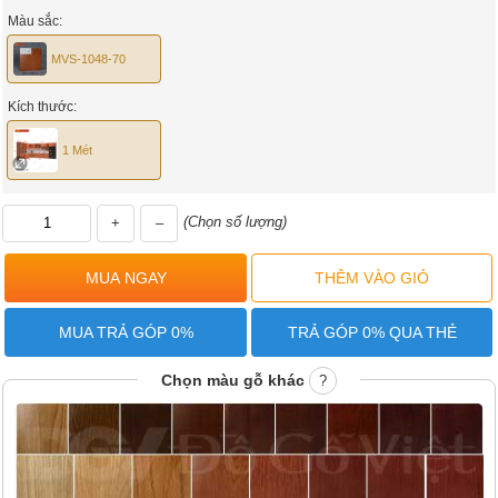
Màu sắc:
MVS-1048-70
Kích thước:
1 Mét
(Chọn số lượng)
+
–
MUA TRẢ GÓP 0%
TRẢ GÓP 0% QUA THẺ
Chọn màu gỗ khác
?