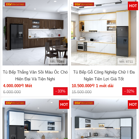
HOT
MÃ: 7049
MÃ: 6711
Tủ Bếp Thẳng Vân Sồi Màu Óc Chó
Tủ Bếp Gỗ Công Nghiệp Chữ I Đa
Hiện Đại Và Tiện Nghi
Ngăn Tiện Lợi Giá Tốt
đ
đ
4.000.000
/ Mét
10.500.000
/ 1 mét dài
- 33%
- 32%
6.000.000
15.500.000
HOT
HOT