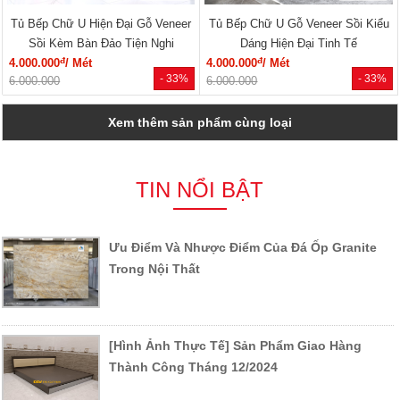
Tủ Bếp Chữ U Hiện Đại Gỗ Veneer
Tủ Bếp Chữ U Gỗ Veneer Sồi Kiểu
Sồi Kèm Bàn Đảo Tiện Nghi
Dáng Hiện Đại Tinh Tế
đ
đ
4.000.000
/ Mét
4.000.000
/ Mét
- 33%
- 33%
6.000.000
6.000.000
Xem thêm sản phẩm cùng loại
TIN NỔI BẬT
Ưu Điểm Và Nhược Điểm Của Đá Ốp Granite
Trong Nội Thất
[Hình Ảnh Thực Tế] Sản Phẩm Giao Hàng
Thành Công Tháng 12/2024