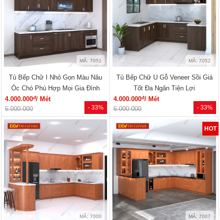
MÃ: 7051
MÃ: 7052
Tủ Bếp Chữ I Nhỏ Gọn Màu Nâu
Tủ Bếp Chữ U Gỗ Veneer Sồi Giá
Óc Chó Phù Hợp Mọi Gia Đình
Tốt Đa Ngăn Tiện Lợi
đ
đ
4.000.000
/ Mét
4.000.000
/ Mét
- 33%
- 33%
6.000.000
6.000.000
HOT
MÃ: 7000
MÃ: 7007