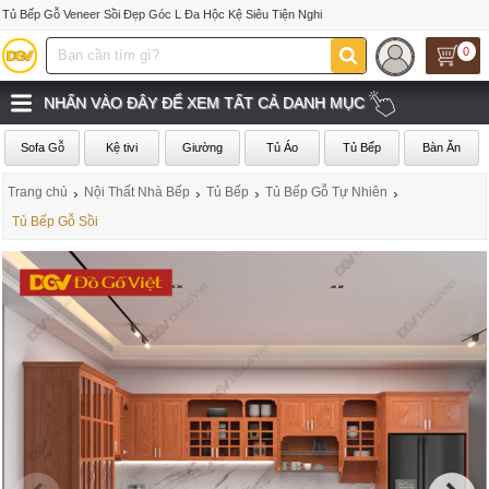
Tủ Bếp Gỗ Veneer Sồi Đẹp Góc L Đa Hộc Kệ Siêu Tiện Nghi
0
NHẤN VÀO ĐÂY ĐỂ XEM TẤT CẢ DANH MỤC
Sofa Gỗ
Kệ tivi
Giường
Tủ Áo
Tủ Bếp
Bàn Ăn
Trang chủ
›
Nội Thất Nhà Bếp
›
Tủ Bếp
›
Tủ Bếp Gỗ Tự Nhiên
›
Tủ Bếp Gỗ Sồi