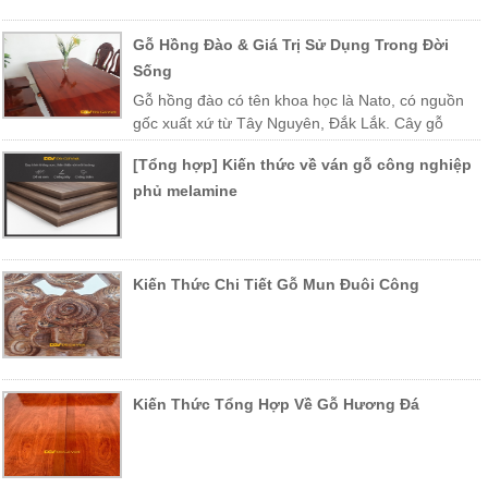
Gỗ Hồng Đào & Giá Trị Sử Dụng Trong Đời
Sống
Gỗ hồng đào có tên khoa học là Nato, có nguồn
gốc xuất xứ từ Tây Nguyên, Đắk Lắk. Cây gỗ
được trồng nhiều ở các vùng miền Trung Việt Nam như Khánh Hòa,
[Tổng hợp] Kiến thức về ván gỗ công nghiệp
Phú Yên, Lào, Campuchia…
phủ melamine
Kiến Thức Chi Tiết Gỗ Mun Đuôi Công
Kiến Thức Tổng Hợp Về Gỗ Hương Đá