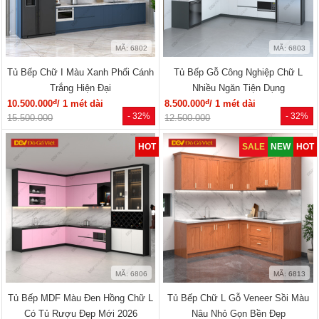
MÃ: 6802
MÃ: 6803
Tủ Bếp Chữ I Màu Xanh Phối Cánh
Tủ Bếp Gỗ Công Nghiệp Chữ L
Trắng Hiện Đại
Nhiều Ngăn Tiện Dụng
đ
đ
10.500.000
/ 1 mét dài
8.500.000
/ 1 mét dài
- 32%
- 32%
15.500.000
12.500.000
HOT
SALE
NEW
HOT
MÃ: 6806
MÃ: 6813
Tủ Bếp MDF Màu Đen Hồng Chữ L
Tủ Bếp Chữ L Gỗ Veneer Sồi Màu
Có Tủ Rượu Đẹp Mới 2026
Nâu Nhỏ Gọn Bền Đẹp