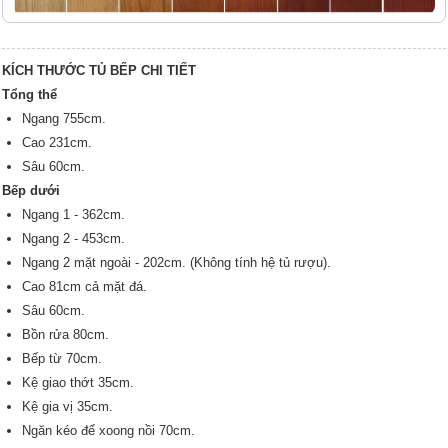
KÍCH THƯỚC TỦ BẾP CHI TIẾT
Tổng thể
Ngang 755cm.
Cao 231cm.
Sâu 60cm.
Bếp dưới
Ngang 1 - 362cm.
Ngang 2 - 453cm.
Ngang 2 mặt ngoài - 202cm. (Không tính hệ tủ rượu).
Cao 81cm cả mặt đá.
Sâu 60cm.
Bồn rửa 80cm.
Bếp từ 70cm.
Kệ giao thớt 35cm.
Kệ gia vị 35cm.
Ngăn kéo để xoong nồi 70cm.