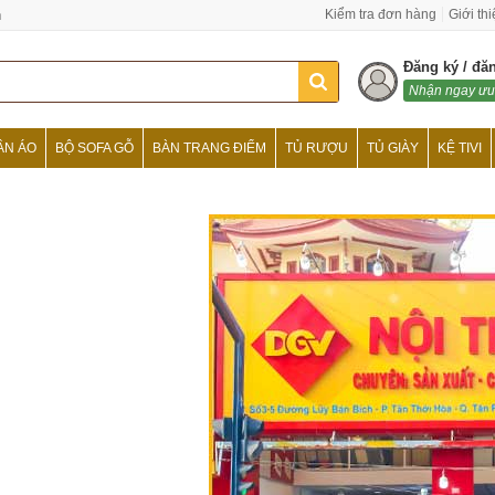
n
Kiểm tra đơn hàng
Giới th
Đăng ký / đă
Nhận ngay ưu
ẦN ÁO
BỘ SOFA GỖ
BÀN TRANG ĐIỂM
TỦ RƯỢU
TỦ GIÀY
KỆ TIVI