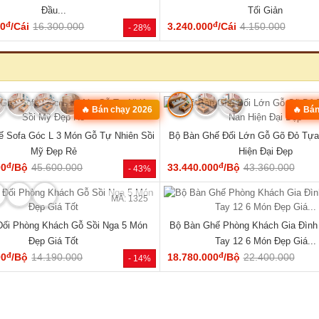
MÃ: 1853
óc L Gỗ Óc Chó 100% Vân Đẹp Hiện
Bộ Bàn Ăn Gỗ Óc Chó Tự Nhiên 1
Đại Tay Tựa Lớn
Century Bo Góc Mềm Mạ
đ
đ
00
/Bộ
111.170.000
48.600.000
/Cái
62.000.000
- 31%