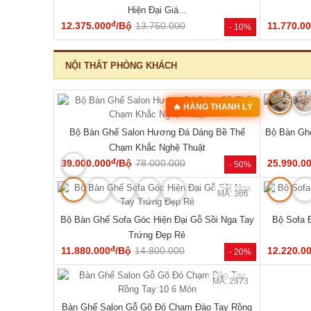
‹
MÃ: 2343
MÃ: 1854
hiên Chân
Mẫu Sofa Phòng Khách Gỗ Sồi Mỹ Tựa Nan
Bộ Sofa G
Hiện Đại Mới Giá Rẻ
đ
41.140.000
/Bộ
54.810.000
76.470.0
- 46%
- 25%
NỘI THẤT PHÒNG NGỦ