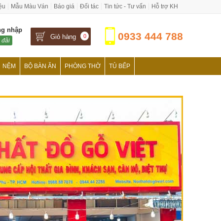
iệu
Mẫu Màu Ván
Báo giá
Đối tác
Tin tức - Tư vấn
Hỗ trợ KH
ng nhập
0933 444 788
Giỏ hàng
0
 đãi
NỆM
BỘ BÀN ĂN
PHÒNG THỜ
TỦ BẾP
›