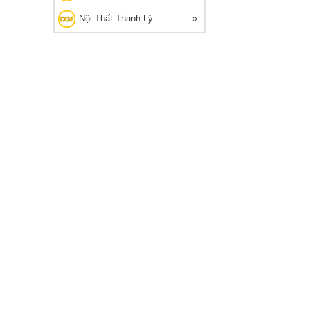
Nội Thất Thanh Lý
G THANH LÝ
🔥 Bán chạy 2026