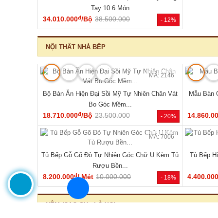
🔥 Mẫu bán chạy
MÃ: 2168
Tủ Đựng Đồ Nhỏ Vân Sồi Hiện Đại Tối Giản Mới
Tủ Quần Áo
Giá Rẻ
đ
4.320.000
/Cái
4.200.000
11.340.0
- -3%
HOT