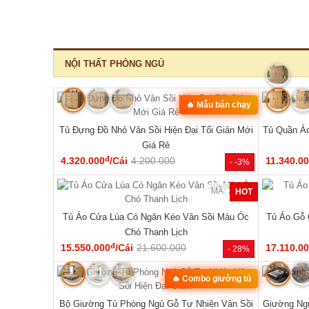
‹
MÃ: 1550
MÃ: 8411
10 Món Sang
Bộ Sofa Góc Gỗ Sồi Mỹ Có Ghế Đơn Thiết Kế
Bộ Bàn G
Bo Tròn
đ
24.610.000
/Bộ
43.150.000
33.440.0
- 29%
- 43%