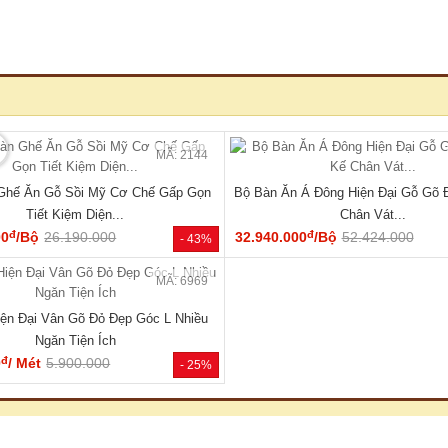
🔥 Giá tốt nhất tháng
🔥 TỦ
MÃ: 2137
 Vân Sồi Tự Nhiên Tích Hợp Kệ Bên
Tủ Quần Áo Tự Nhiên Vân Sồi Đa
Nhiều Tiện Ích
Cụm Ngăn Kéo Giá Rẻ
đ
đ
00
/Cái
19.000.000
9.180.000
/Cái
17.000.000
- 40%
HOT
🔥 Gỗ tự