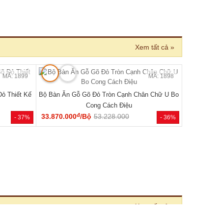
 BÁN CHẠY
MÃ: 2033
MÃ: 2686
 Cánh Kèm
Tủ Quần Áo Hiện Đại Gỗ Công Nghiệp Màu Nâu
Đẹp Giá Rẻ...
đ
6.050.000
/Cái
8.400.000
- 46%
- 28%
 nhiên 100%