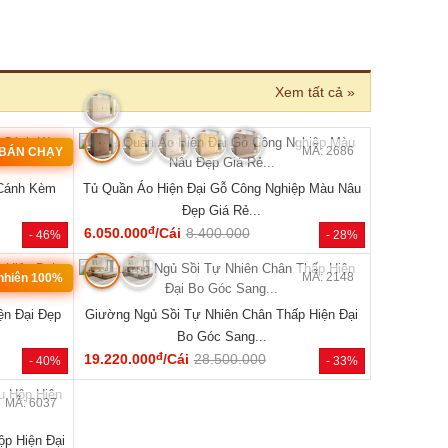
›
MÃ: 2686
MÃ: 2006
ệp Màu Nâu
Giường Ngủ Gỗ Tự Nhiên Vân Sồi Chân Cao Có
Giường Ng
Kệ Đẹp Giá Rẻ...
đ
5.290.000
/Cái
8.900.000
5.940.000
- 28%
- 41%