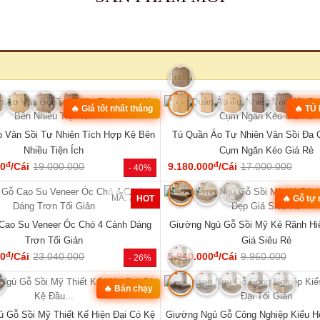
MÃ: 3431
hế Đối Lớn Gỗ Gõ Đỏ Tựa Lưng Nan
Tủ Quần Áo Hiện Đại Gỗ Công Nghi
Hiện Đại Đẹp
Đẹp Giá Rẻ...
đ
đ
00
/Bộ
43.360.000
6.050.000
/Cái
8.400.000
- 23%
SẢN PHẨM MỚI