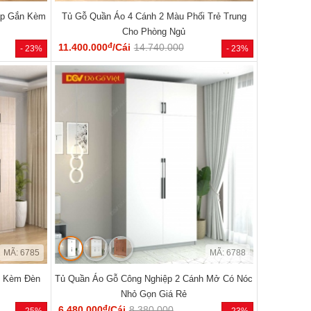
ấp Gắn Kèm
Tủ Gỗ Quần Áo 4 Cánh 2 Màu Phối Trẻ Trung
Cho Phòng Ngủ
đ
11.400.000
/Cái
14.740.000
- 23%
- 23%
MÃ: 6785
MÃ: 6788
h Kèm Đèn
Tủ Quần Áo Gỗ Công Nghiệp 2 Cánh Mở Có Nóc
Nhỏ Gọn Giá Rẻ
đ
6.480.000
/Cái
8.380.000
- 25%
- 23%