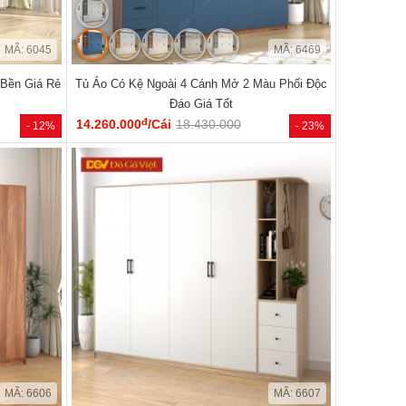
MÃ: 6045
MÃ: 6469
Bền Giá Rẻ
Tủ Áo Có Kệ Ngoài 4 Cánh Mở 2 Màu Phối Độc
Đáo Giá Tốt
đ
14.260.000
/Cái
18.430.000
- 12%
- 23%
MÃ: 6606
MÃ: 6607