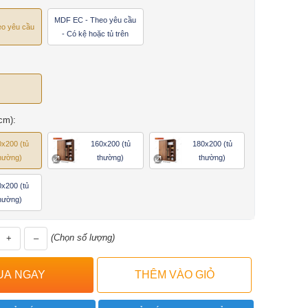
MDF EC - Theo yêu cầu
o yêu cầu
- Có kệ hoặc tủ trên
cm):
x200 (tủ
160x200 (tủ
180x200 (tủ
hường)
thường)
thường)
x200 (tủ
hường)
(Chọn số lượng)
+
–