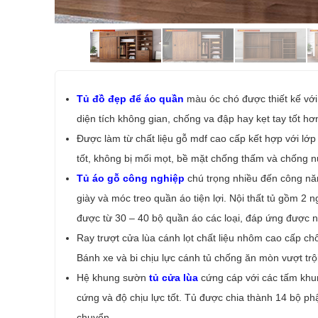
Tủ đồ đẹp để áo quần
màu óc chó được thiết kế với 
diện tích không gian, chống va đập hay kẹt tay tốt hơ
Được làm từ chất liệu gỗ mdf cao cấp kết hợp với lớ
tốt, không bị mối mọt, bề mặt chống thấm và chống n
Tủ áo gỗ công nghiệp
chú trọng nhiều đến công nă
giày và móc treo quần áo tiện lợi. Nội thất tủ gồm 2 
được từ 30 – 40 bộ quần áo các loại, đáp ứng được n
Ray trượt cửa lùa cánh lọt chất liệu nhôm cao cấp chố
Bánh xe và bi chịu lực cánh tủ chống ăn mòn vượt trội
Hệ khung sườn
tủ cửa lùa
cứng cáp với các tấm khun
cứng và độ chịu lực tốt. Tủ được chia thành 14 bộ phậ
chuyển.