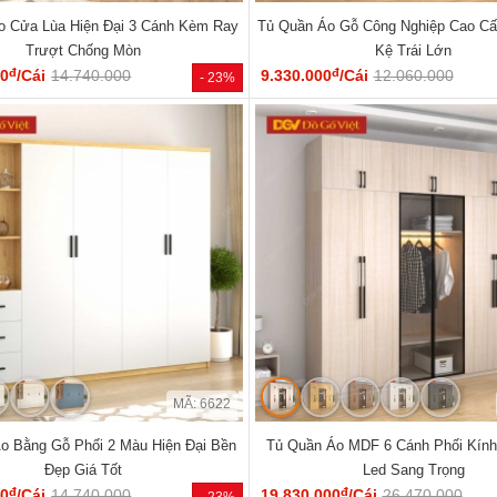
o Cửa Lùa Hiện Đại 3 Cánh Kèm Ray
Tủ Quần Áo Gỗ Công Nghiệp Cao C
Trượt Chống Mòn
Kệ Trái Lớn
đ
đ
00
/Cái
14.740.000
9.330.000
/Cái
12.060.000
- 23%
MÃ: 6622
o Bằng Gỗ Phối 2 Màu Hiện Đại Bền
Tủ Quần Áo MDF 6 Cánh Phối Kín
Đẹp Giá Tốt
Led Sang Trọng
đ
đ
00
/Cái
14.740.000
19.830.000
/Cái
26.470.000
- 23%