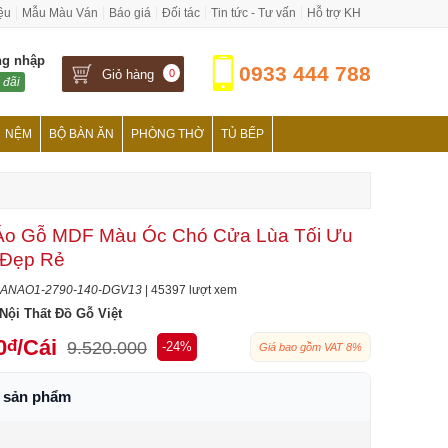
iệu
Mẫu Màu Ván
Báo giá
Đối tác
Tin tức - Tư vấn
Hỗ trợ KH
ng nhập
0933 444 788
Giỏ hàng
0
 đãi
NỆM
BỘ BÀN ĂN
PHÒNG THỜ
TỦ BẾP
Áo Gỗ MDF Màu Óc Chó Cửa Lùa Tối Ưu
 Đẹp Rẻ
ANAO1-2790-140-DGV13
| 45397 lượt xem
Nội Thất Đồ Gỗ Việt
0
/Cái
đ
9.520.000
-24%
Giá bao gồm VAT 8%
h sản phẩm