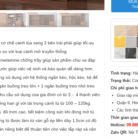
MUA
Thủ
cơ chế cánh lùa sang 2 bên trái phải giúp tối ưu
n so với loại cánh mở truyền thống.
p melamine chống trầy giúp sản phẩm chịu va đập
ước giúp việc vệ sinh và bảo quản dễ dàng hơn.
Tình trạng:
Hà
ng sử dụng với hệ thống ngăn kéo, hộc kéo, kệ để
Trạng thái:
Cò
ngăn buồng treo lớn + 1 ngăn buồng treo nhỏ treo
Chi phí giao 
hu cầu sử dụng của gia đình có từ 3 - 4 thành viên.
Giao ráp mi
Quận 9, Hó
ng han gỉ với tải trọng cánh tủ từ 100 – 120kg.
Các tỉnh th
, độ trơn cao, tiết kiệm công sức khi đóng mở tủ.
Thời gian gia
g tủ được làm từ ván gỗ ép liền dày 1,5cm có độ
Hotline:
09.88
n riêng biệt để thuận tiện cho việc lắp ráp và vận
Zalo QR:
Nội T