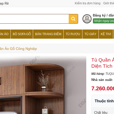
Đẹp Rẻ
Kiểm tra đơn hàng
Giới th
Đăng ký / đă
Nhận ngay ưu
ẦN ÁO
BỘ SOFA GỖ
BÀN TRANG ĐIỂM
TỦ RƯỢU
TỦ GIÀY
KỆ TIVI
ần Áo Gỗ Công Nghiệp
Tủ Quần 
Diện Tích
Mã hàng:
TUQU
Nhà sản xuất:
7.260.00
Thuộc tín
Chất liệu: