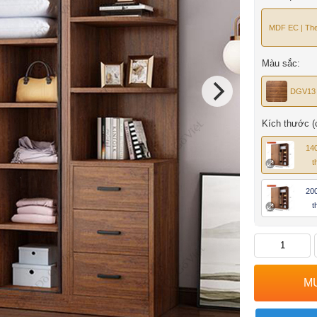
MDF EC | The
Màu sắc:
DGV13
Kích thước (
140
t
200
t