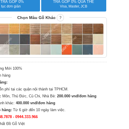
 TRẢ GÓP 0%
TRẢ GÓP 0% QUA THẺ
 tục đơn giản
Visa, Master, JCB
Chọn Màu Gỗ Khác
?
ng Mới 100%
n hàng
hàng:
ễn phí tại các quận nội thành tại TPHCM.
c Môn, Thủ Đức, Củ Chi, Nhà Bè:
200.000 vnđ/đơn hàng
ành khác:
400.000 vnđ/đơn hàng
o hàng:
Từ 6 giờ đến 10 ngày làm việc.
88.7878
- 0944.333.966
hất Đồ Gỗ Việt