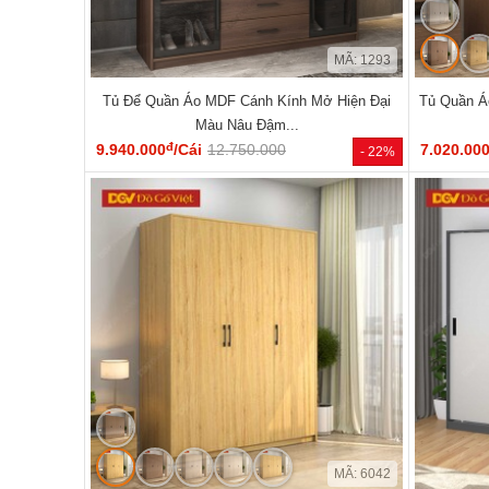
MÃ: 1293
Tủ Để Quần Áo MDF Cánh Kính Mở Hiện Đại
Tủ Quần Á
Màu Nâu Đậm...
đ
9.940.000
/Cái
12.750.000
7.020.00
- 22%
MÃ: 6042