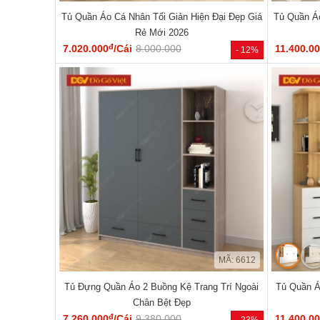
Tủ Quần Áo Cá Nhân Tối Giản Hiện Đại Đẹp Giá
Tủ Quần Á
Rẻ Mới 2026
đ
7.020.000
/Cái
8.000.000
11.400.0
- 12%
MÃ: 6612
Tủ Đựng Quần Áo 2 Buồng Kệ Trang Trí Ngoài
Tủ Quần Á
Chân Bệt Đẹp
đ
7.260.000
/Cái
9.380.000
11.400.0
- 23%