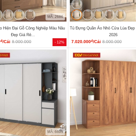
MÃ: 2686
o Hiện Đại Gỗ Công Nghiệp Màu Nâu
Tủ Đựng Quần Áo Nhỏ Cửa Lùa Đẹp 
Đẹp Giá Rẻ...
2026
đ
đ
0
/Cái
8.000.000
7.020.000
/Cái
8.000.000
- 12%
MÃ: 6605