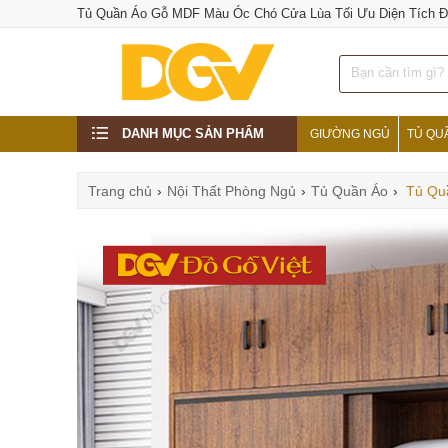
Tủ Quần Áo Gỗ MDF Màu Óc Chó Cửa Lùa Tối Ưu Diện Tích 
DANH MỤC SẢN PHẨM
GIƯỜNG NGỦ
TỦ QU
Trang chủ
›
Nội Thất Phòng Ngủ
›
Tủ Quần Áo
›
Tủ Qu