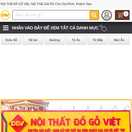
Nội Thất Đồ Gỗ Việt, Nội Thất Giá Rẻ Cho Gia Đình, Khách Sạn
0
NHẤN VÀO ĐÂY ĐỂ XEM TẤT CẢ DANH MỤC
Sofa Gỗ
Kệ tivi
Giường
Tủ Áo
Tủ Bếp
Bàn Ăn