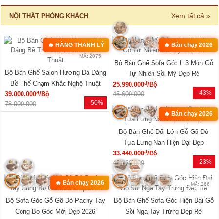
Xem tất cả »
NỘI THẤT PHÒNG KHÁCH
🔥 HÀNG THANH LÝ
🔥 Bán chạy 2026
MÃ: 2582
MÃ: 2075
Bộ Bàn Ghế Sofa Góc L 3 Món Gỗ
Bộ Bàn Ghế Salon Hương Đá Dáng
Tự Nhiên Sồi Mỹ Đẹp Rẻ
Bề Thế Chạm Khắc Nghệ Thuật
đ
25.990.000
/Bộ
- 43%
đ
39.000.000
/Bộ
45.600.000
- 50%
78.000.000
🔥 Bán chạy 2026
MÃ: 3431
Bộ Bàn Ghế Đối Lớn Gỗ Gõ Đỏ
Tựa Lưng Nan Hiện Đại Đẹp
đ
33.440.000
/Bộ
- 23%
43.360.000
🔥 Bán chạy 2026
MÃ: 8427
MÃ: 366
Bộ Sofa Góc Gỗ Gõ Đỏ Pachy Tay
Bộ Bàn Ghế Sofa Góc Hiện Đại Gỗ
Cong Bo Góc Mới Đẹp 2026
Sồi Nga Tay Trứng Đẹp Rẻ