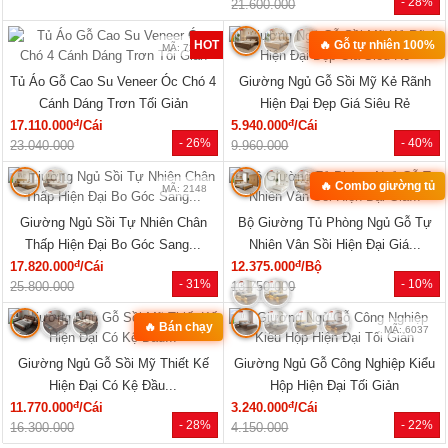
- 28%
21.600.000
HOT
🔥 Gỗ tự nhiên 100%
MÃ: 7285
MÃ: 2079
Tủ Áo Gỗ Cao Su Veneer Óc Chó 4
Giường Ngủ Gỗ Sồi Mỹ Kẻ Rãnh
Cánh Dáng Trơn Tối Giản
Hiện Đại Đẹp Giá Siêu Rẻ
đ
đ
17.110.000
/Cái
5.940.000
/Cái
- 26%
- 40%
23.040.000
9.960.000
🔥 Combo giường tủ
MÃ: 2148
MÃ: 2034
Giường Ngủ Sồi Tự Nhiên Chân
Bộ Giường Tủ Phòng Ngủ Gỗ Tự
Thấp Hiện Đại Bo Góc Sang...
Nhiên Vân Sồi Hiện Đại Giá...
đ
đ
17.820.000
/Cái
12.375.000
/Bộ
- 31%
- 10%
25.800.000
13.750.000
🔥 Bán chạy
MÃ: 7723
MÃ: 6037
Giường Ngủ Gỗ Sồi Mỹ Thiết Kế
Giường Ngủ Gỗ Công Nghiệp Kiểu
Hiện Đại Có Kệ Đầu...
Hộp Hiện Đại Tối Giản
đ
đ
11.770.000
/Cái
3.240.000
/Cái
- 28%
- 22%
16.300.000
4.150.000