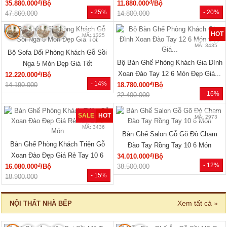
đ
đ
35.880.000
/Bộ
11.880.000
/Bộ
- 25%
- 20%
47.860.000
14.800.000
HOT
MÃ: 1325
MÃ: 3435
Bộ Sofa Đối Phòng Khách Gỗ Sồi
Bộ Bàn Ghế Phòng Khách Gia Đình
Nga 5 Món Đẹp Giá Tốt
Xoan Đào Tay 12 6 Món Đẹp Giá...
đ
12.220.000
/Bộ
- 14%
đ
14.190.000
18.780.000
/Bộ
- 16%
22.400.000
SALE
HOT
MÃ: 2973
MÃ: 3436
Bàn Ghế Salon Gỗ Gõ Đỏ Chạm
Bàn Ghế Phòng Khách Triện Gỗ
Đào Tay Rồng Tay 10 6 Món
Xoan Đào Đẹp Giá Rẻ Tay 10 6
đ
34.010.000
/Bộ
- 12%
đ
16.080.000
/Bộ
Món
38.500.000
- 15%
18.900.000
Xem tất cả »
NỘI THẤT NHÀ BẾP