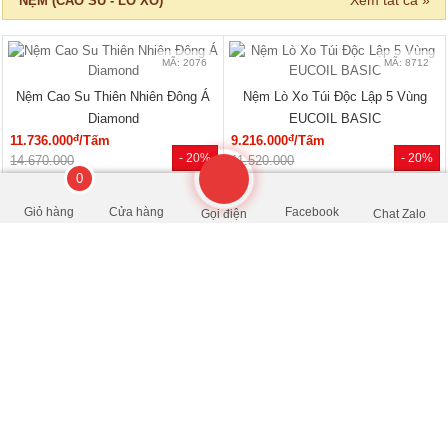
NỆM (CAO SU - LÒ XO)
MÃ: 2076
MÃ: 8712
Nệm Cao Su Thiên Nhiên Đông Á
Nệm Lò Xo Túi Độc Lập 5 Vùng
Diamond
EUCOIL BASIC
đ
đ
11.736.000
/Tấm
9.216.000
/Tấm
- 20%
- 20%
14.670.000
11.520.000
0
MÃ: 8710
MÃ: 8698
Giỏ hàng
Cửa hàng
Facebook
Gọi điện
Chat Zalo
Nệm Cao Su Thiên Nhiên 100%
Nệm Bông Ép Tổng Hợp Kim
PURELUX - 3’Zone
Cương Vải Satin Lụa
đ
đ
5.812.500
/Tấm
1.688.000
/Tấm
- 25%
- 20%
7.750.000
2.110.000
HOT
🔥 BÁN CHẠY
MÃ: 3074
MÃ: 3222
Nệm Foam Tổng Hợp Đông Á Relax
Nệm Cao Su Tự Nhiên Standard
Vạn Thành
đ
đ
1.464.000
/Tấm
5.368.000
/Tấm
- 20%
- 20%
1.830.000
6.710.000