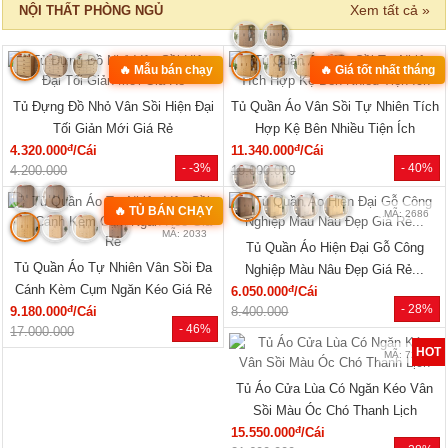
Xem tất cả »
NỘI THẤT PHÒNG NGỦ
🔥 Mẫu bán chạy
🔥 Giá tốt nhất tháng
MÃ: 2168
MÃ: 2137
Tủ Đựng Đồ Nhỏ Vân Sồi Hiện Đại
Tủ Quần Áo Vân Sồi Tự Nhiên Tích
Tối Giản Mới Giá Rẻ
Hợp Kệ Bên Nhiều Tiện Ích
đ
đ
4.320.000
/Cái
11.340.000
/Cái
- -3%
- 40%
4.200.000
19.000.000
🔥 TỦ BÁN CHẠY
MÃ: 2686
MÃ: 2033
Tủ Quần Áo Hiện Đại Gỗ Công
Tủ Quần Áo Tự Nhiên Vân Sồi Đa
Nghiệp Màu Nâu Đẹp Giá Rẻ...
Cánh Kèm Cụm Ngăn Kéo Giá Rẻ
đ
6.050.000
/Cái
- 28%
đ
9.180.000
/Cái
8.400.000
- 46%
17.000.000
HOT
MÃ: 7288
Tủ Áo Cửa Lùa Có Ngăn Kéo Vân
Sồi Màu Óc Chó Thanh Lịch
đ
15.550.000
/Cái