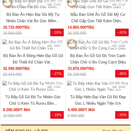
MÃ: 2146
MÃ: 2144
Bộ Bàn Ăn Hiện Đại Sồi Mỹ Tự
Mẫu Bàn Ghế Ăn Gỗ Sồi Mỹ Cơ
Nhiên Chân Vát Bo Góc Mềm...
Chế Gấp Gọn Tiết Kiệm Diện...
đ
đ
18.710.000
/Bộ
14.860.000
/Bộ
- 20%
- 43%
23.500.000
26.190.000
MÃ: 1899
MÃ: 1898
Bộ Bàn Ăn Á Đông Hiện Đại Gỗ Gõ
Bộ Bàn Ăn Gỗ Gõ Đỏ Tròn Cạnh
Đỏ Thiết Kế Chân Vát...
Chân Chữ U Bo Cong Cách Điệu
đ
đ
32.940.000
/Bộ
33.870.000
/Bộ
- 37%
- 36%
52.424.000
53.228.000
MÃ: 7006
MÃ: 6969
Tủ Bếp Gỗ Gõ Đỏ Tự Nhiên Góc
Tủ Bếp Hiện Đại Vân Gõ Đỏ Đẹp
Chữ U Kèm Tủ Rượu Bền...
Góc L Nhiều Ngăn Tiện Ích
đ
đ
8.200.000
/ Mét
4.400.000
/ Mét
- 18%
- 25%
10.000.000
5.900.000
Xem tất cả »