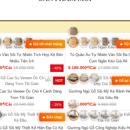
MÃ: 3431
hế Đối Lớn Gỗ Gõ Đỏ Tựa Lưng Nan
Tủ Quần Áo Hiện Đại Gỗ Công Nghi
Hiện Đại Đẹp
Đẹp Giá Rẻ...
đ
đ
00
/Bộ
43.360.000
6.050.000
/Cái
8.400.000
- 23%
SẢN PHẨM MỚI