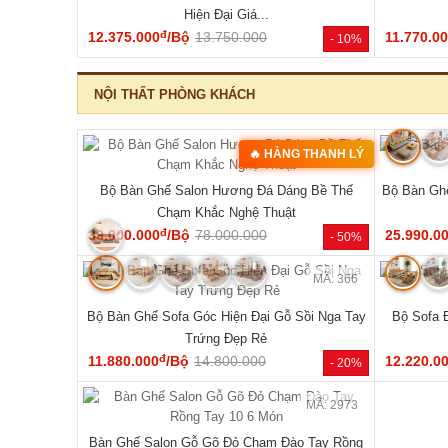
‹
MÃ: 2343
MÃ: 1854
hiên Chân
Mẫu Sofa Phòng Khách Gỗ Sồi Mỹ Tựa Nan
Bộ Sofa G
Hiện Đại Mới Giá Rẻ
đ
41.140.000
/Bộ
54.810.000
76.470.0
- 46%
- 25%
NỘI THẤT PHÒNG NGỦ