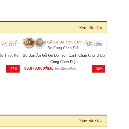
 BÁN CHẠY
MÃ: 2033
MÃ: 2686
 Cánh Kèm
Tủ Quần Áo Hiện Đại Gỗ Công Nghiệp Màu Nâu
Đẹp Giá Rẻ...
đ
6.050.000
/Cái
8.400.000
- 46%
- 28%
 nhiên 100%