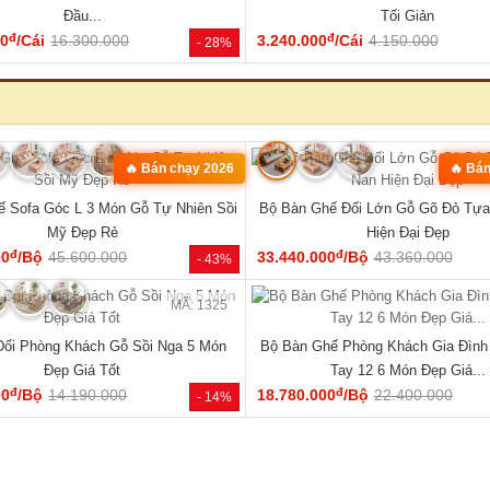
MÃ: 1853
óc L Gỗ Óc Chó 100% Vân Đẹp Hiện
Bộ Bàn Ăn Gỗ Óc Chó Tự Nhiên 1
Đại Tay Tựa Lớn
Century Bo Góc Mềm Mạ
đ
đ
00
/Bộ
111.170.000
48.600.000
/Cái
62.000.000
- 31%