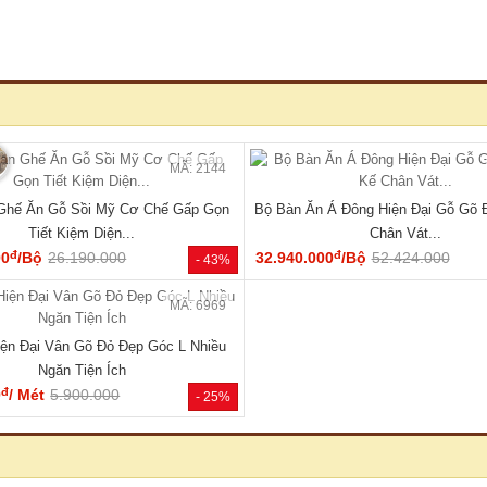
🔥 Giá tốt nhất tháng
🔥 TỦ
MÃ: 2137
 Vân Sồi Tự Nhiên Tích Hợp Kệ Bên
Tủ Quần Áo Tự Nhiên Vân Sồi Đa
Nhiều Tiện Ích
Cụm Ngăn Kéo Giá Rẻ
đ
đ
00
/Cái
19.000.000
9.180.000
/Cái
17.000.000
- 40%
HOT
🔥 Gỗ tự