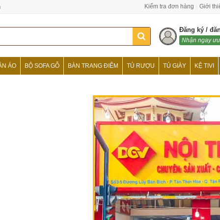
n
Kiểm tra đơn hàng
Giới th
Đăng ký / đă
Nhận ngay ưu
ẦN ÁO
BỘ SOFA GỖ
BÀN TRANG ĐIỂM
TỦ RƯỢU
TỦ GIÀY
KỆ TIVI