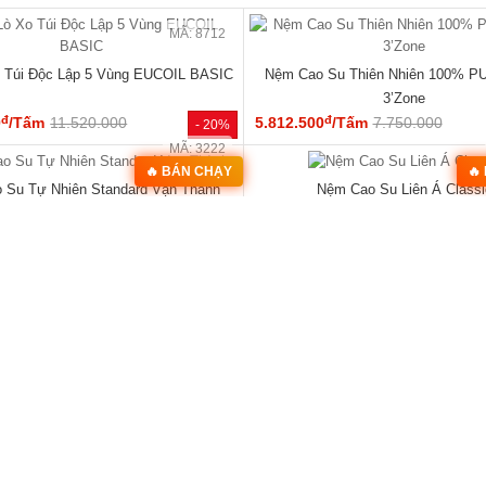
MÃ: 7285
Cao Su Veneer Óc Chó 4 Cánh Dáng
Giường Ngủ Gỗ Sồi Mỹ Kẻ Rãnh Hi
Trơn Tối Giản
Giá Siêu Rẻ
đ
đ
00
/Cái
23.040.000
5.940.000
/Cái
9.960.000
- 26%
🔥 Bán chạy