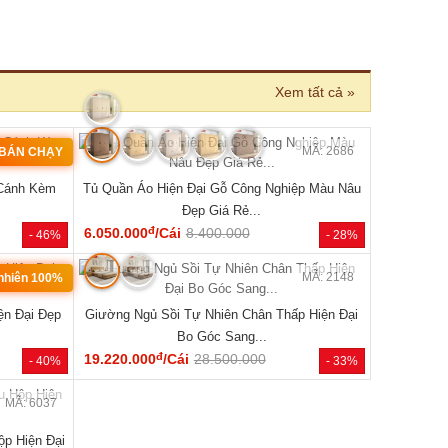
›
MÃ: 2686
MÃ: 2006
ệp Màu Nâu
Giường Ngủ Gỗ Tự Nhiên Vân Sồi Chân Cao Có
Giường Ng
Kệ Đẹp Giá Rẻ...
đ
5.290.000
/Cái
8.900.000
5.940.000
- 28%
- 41%