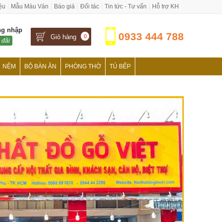
iệu
Mẫu Màu Ván
Báo giá
Đối tác
Tin tức - Tư vấn
Hỗ trợ KH
ng nhập
0933 444 788
Giỏ hàng
0
 đãi
NỆM
BỘ BÀN ĂN
PHÒNG THỜ
TỦ BẾP
›