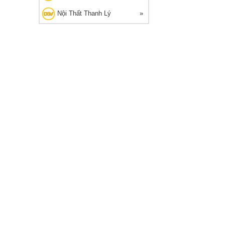
Nội Thất Thanh Lý
G THANH LÝ
🔥 Bán chạy 2026