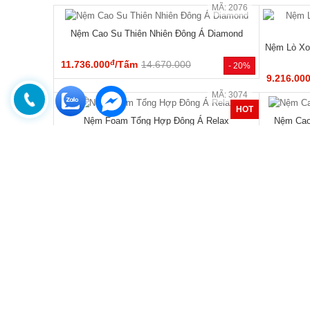
MÃ: 7288
Tủ Áo Cửa Lùa Có Ngăn Kéo Vân Sồi Màu Óc
Tủ Áo Gỗ 
Chó Thanh Lịch
đ
15.550.000
/Cái
21.600.000
17.110.0
- 28%
🔥 Combo giường tủ