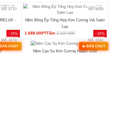
MÃ: 2079
MÃ: 2148
ện Đại Đẹp
Giường Ngủ Sồi Tự Nhiên Chân Thấp Hiện Đại
Bo Góc Sang...
đ
19.220.000
/Cái
28.500.000
- 40%
- 33%