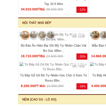
🔥 Mẫu bán chạy
MÃ: 2168
Tủ Đựng Đồ Nhỏ Vân Sồi Hiện Đại Tối Giản Mới
Tủ Quần Áo
Giá Rẻ
đ
4.320.000
/Cái
4.200.000
11.340.0
- -3%
HOT