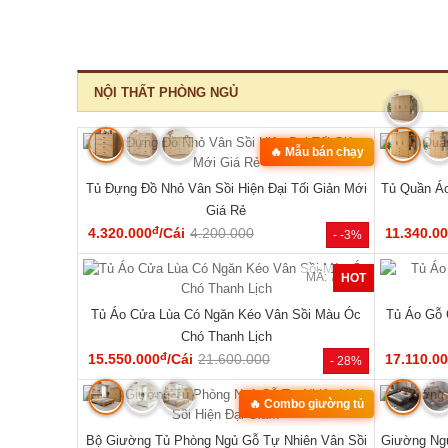
‹
MÃ: 1550
MÃ: 8411
10 Món Sang
Bộ Sofa Góc Gỗ Sồi Mỹ Có Ghế Đơn Thiết Kế
Bộ Bàn G
Bo Tròn
đ
24.610.000
/Bộ
43.150.000
33.440.0
- 29%
- 43%