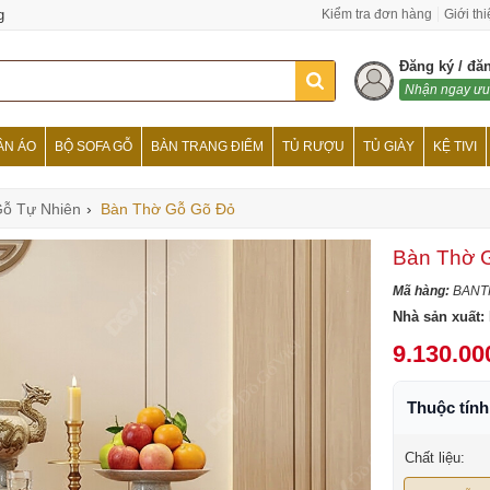
g
Kiểm tra đơn hàng
Giới th
Đăng ký / đă
Nhận ngay ưu
ẦN ÁO
BỘ SOFA GỖ
BÀN TRANG ĐIỂM
TỦ RƯỢU
TỦ GIÀY
KỆ TIVI
ỗ Tự Nhiên
›
Bàn Thờ Gỗ Gõ Đỏ
Bàn Thờ 
Mã hàng:
BANT
Nhà sản xuất:
9.130.00
Thuộc tín
Chất liệu: