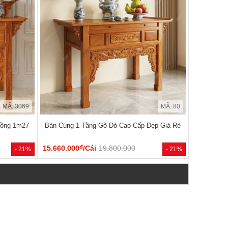
MÃ: 3069
MÃ: 80
Rồng 1m27
Bàn Cúng 1 Tầng Gõ Đỏ Cao Cấp Đẹp Giá Rẻ
đ
15.660.000
/Cái
19.800.000
- 21%
- 21%