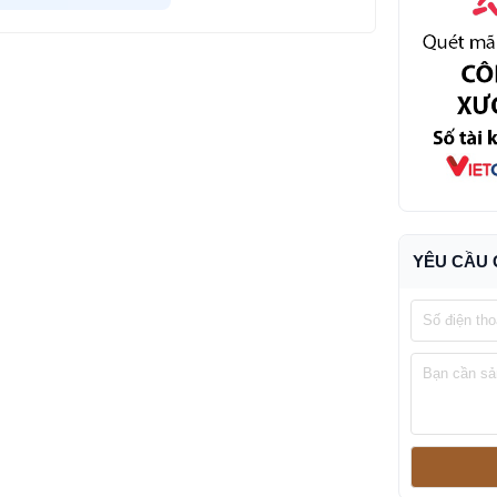
ạnh, Thành phố Hồ Chí Minh >>>
Xem Bản Đồ
nh phố Hồ Chí Minh.
YÊU CẦU 