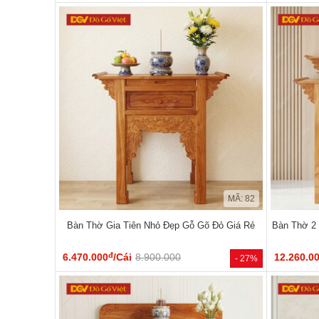
MÃ: 82
Bàn Thờ Gia Tiên Nhỏ Đẹp Gỗ Gõ Đỏ Giá Rẻ
Bàn Thờ 2
đ
6.470.000
/Cái
8.900.000
12.260.0
- 27%