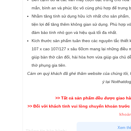
mắn, bình an và phúc lộc vô cùng phù hợp để trưng 
Nhằm tăng tính sử dụng hữu ích nhất cho sản phẩm, 
tiện lợi để tăng thêm không gian sử dụng. Phù hợp 
đảm bảo tính nhỏ gọn và hiệu quả tối đa nhất.
Kích thước sản phẩm tuân theo các nguyên tắc thiết 
107 x cao 107/127 x sâu 60cm mang lại những điều m
giúp bàn thờ cân đối, hài hòa hơn vừa giúp gia chủ d
thờ phụng gia tiên.
Cám ơn quý khách đã ghé thăm website của chúng tôi,
ý tại Noithatdo
>> Tất cả sản phẩm đều được giao hà
>> Đối với khách tỉnh vui lòng chuyển khoản trước
khoản
Xem th
Thông tin bảo hành: