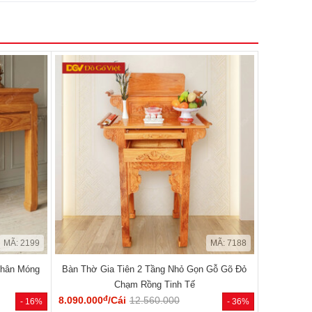
MÃ: 2199
MÃ: 7188
Chân Móng
Bàn Thờ Gia Tiên 2 Tầng Nhỏ Gọn Gỗ Gõ Đỏ
Chạm Rồng Tinh Tế
đ
8.090.000
/Cái
12.560.000
- 16%
- 36%