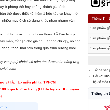
bày ở phòng thờ hay phòng khách gia đình.
bàn thờ được thiết kế thêm 1 hộc kéo và khay thờ
Thông Tin 
với nhiều mục đích sử dụng khác nhau nhưng vẫn
Sản phẩm gỗ
kế phù hợp các cung tốt của thước Lỗ Ban là ngang
Sản phẩm gỗ
ay mắn, tốt đẹp cho gia chủ. Không chỉ vậy, nó còn
ễ dàng, thoải mái hơn trong quá trình hương khói,
Sản phẩm gỗ
 hy vọng quý khách sẽ sớm tìm được món hàng ưng
goviet.com!
Tất cả sản 
Đối với khá
hệ để thỏa 
ng và lắp ráp miễn phí tại TPHCM
 100% giá trị đơn hàng (LH để lấy số TK chuyển
Thông tin 
)
êm