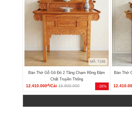
MÃ: 7186
Bàn Thờ Gỗ Gõ Đỏ 2 Tầng Chạm Rồng Đậm
Bàn Thờ G
Chất Truyền Thống
đ
12.410.000
/Cái
16.800.000
12.410.0
- 26%