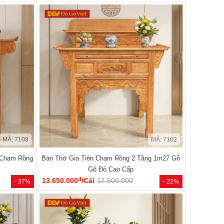
MÃ: 7108
MÃ: 7102
 Chạm Rồng
Bàn Thờ Gia Tiên Chạm Rồng 2 Tầng 1m27 Gỗ
Gõ Đỏ Cao Cấp
đ
13.650.000
/Cái
17.500.000
- 37%
- 22%