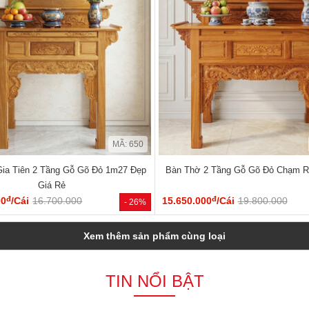
MÃ: 650
ia Tiên 2 Tầng Gỗ Gõ Đỏ 1m27 Đẹp
Bàn Thờ 2 Tầng Gỗ Gõ Đỏ Chạm 
Giá Rẻ
đ
đ
00
/Cái
16.700.000
15.650.000
/Cái
19.800.000
- 26%
Xem thêm sản phẩm cùng loại
TIN NỔI BẬT