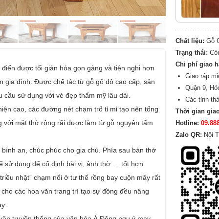
Chất liệu:
Gỗ G
Trạng thái:
Cò
Chi phí giao 
 điển được tối giản hóa gọn gàng và tiện nghi hơn
Giao ráp mi
 gia đình. Được chế tác từ gỗ gõ đỏ cao cấp, sản
Quận 9, Hó
u cầu sử dụng với vẻ đẹp thẩm mỹ lâu dài.
Các tỉnh th
iện cao, các đường nét chạm trổ tỉ mỉ tạo nên tổng
Thời gian gia
g với mặt thờ rộng rãi được làm từ gỗ nguyên tấm
Hotline:
09.88
Zalo QR:
Nội T
ự bình an, chúc phúc cho gia chủ. Phía sau bàn thờ
ể sử dụng để cố định bài vị, ảnh thờ … tốt hơn.
g triều nhật” chạm nổi ở tư thế rồng bay cuộn mây rất
ho các hoa văn trang trí tạo sự đồng đều nâng
ày.
 văn truyền thống của văn hóa Á Đông ngụ ý may