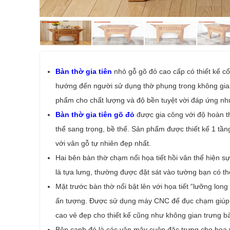
Bàn thờ gia tiên
nhỏ gỗ gõ đỏ cao cấp có thiết kế cổ
hướng đến người sử dụng thờ phụng trong không gian
phẩm cho chất lượng và độ bền tuyệt vời đáp ứng nh
Bàn thờ gia tiên gõ đỏ
được gia công với độ hoàn th
thể sang trọng, bề thế. Sản phẩm được thiết kế 1 tần
với vân gỗ tự nhiên đẹp nhất.
Hai bên bàn thờ chạm nổi họa tiết hồi vân thể hiện s
là tựa lưng, thường được đặt sát vào tường bạn có th
Mặt trước bàn thờ nổi bật lên với họa tiết “lưỡng lon
ấn tượng. Được sử dụng máy CNC để đục chạm giúp c
cao vẻ đẹp cho thiết kế cũng như không gian trưng b
Bên cạnh đó là các vân mây cuộn đặc trưng cho hoa