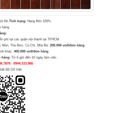
õ Đỏ.
Tình trạng:
Hàng Mới 100%
n hàng
hàng:
ễn phí tại các quận nội thành tại TPHCM.
c Môn, Thủ Đức, Củ Chi, Nhà Bè:
200.000 vnđ/đơn hàng
ành khác:
400.000 vnđ/đơn hàng
o hàng:
Từ 6 giờ đến 10 ngày làm việc.
88.7878
- 0944.333.966
hất Đồ Gỗ Việt