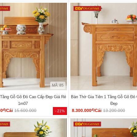
MÃ: 85
 Tầng Gỗ Gõ Đỏ Cao Cấp Đẹp Giá Rẻ
Bàn Thờ Gia Tiên 1 Tầng Gỗ Gõ Đỏ
1m07
Đẹp
đ
đ
00
/Cái
15.600.000
8.300.000
/Cái
13.200.000
- 21%