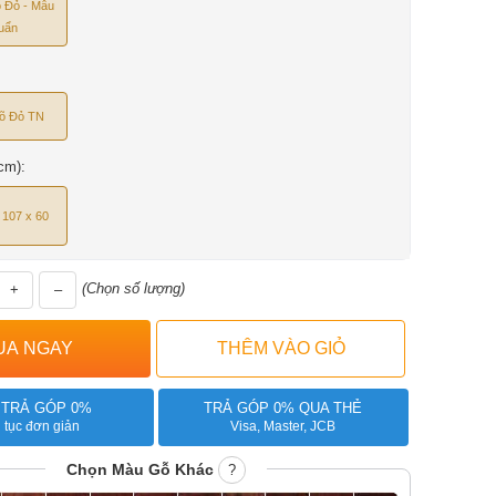
 Đỏ - Mẫu
uẩn
õ Đỏ TN
cm):
 107 x 60
(Chọn số lượng)
+
–
 TRẢ GÓP 0%
TRẢ GÓP 0% QUA THẺ
 tục đơn giản
Visa, Master, JCB
Chọn Màu Gỗ Khác
?