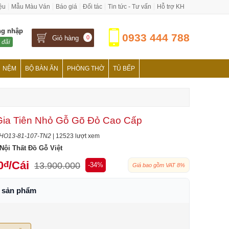
iệu
Mẫu Màu Ván
Báo giá
Đối tác
Tin tức - Tư vấn
Hỗ trợ KH
ng nhập
0933 444 788
Giỏ hàng
0
 đãi
NỆM
BỘ BÀN ĂN
PHÒNG THỜ
TỦ BẾP
Gia Tiên Nhỏ Gỗ Gõ Đỏ Cao Cấp
HO13-81-107-TN2
| 12523 lượt xem
Nội Thất Đồ Gỗ Việt
0
/Cái
đ
13.900.000
-34%
Giá bao gồm VAT 8%
h sản phẩm