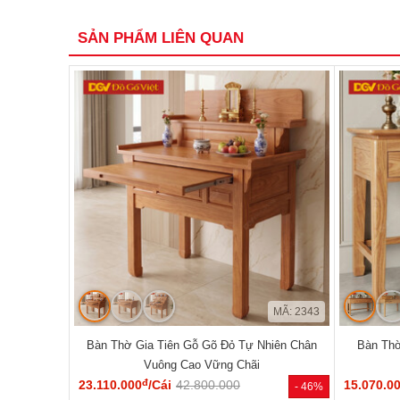
SẢN PHẨM LIÊN QUAN
MÃ: 2343
Bàn Thờ Gia Tiên Gỗ Gõ Đỏ Tự Nhiên Chân
Bàn Th
Vuông Cao Vững Chãi
đ
23.110.000
/Cái
42.800.000
15.070.0
- 46%