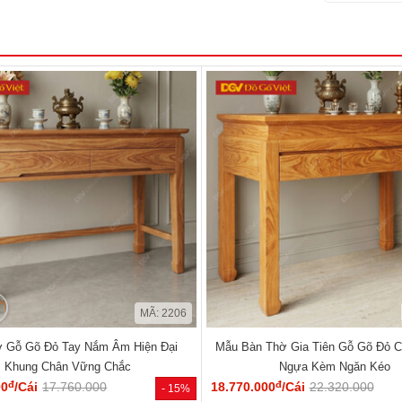
MÃ: 2206
ờ Gỗ Gõ Đỏ Tay Nắm Âm Hiện Đại
Mẫu Bàn Thờ Gia Tiên Gỗ Gõ Đỏ 
Khung Chân Vững Chắc
Ngựa Kèm Ngăn Kéo
đ
đ
00
/Cái
17.760.000
18.770.000
/Cái
22.320.000
- 15%