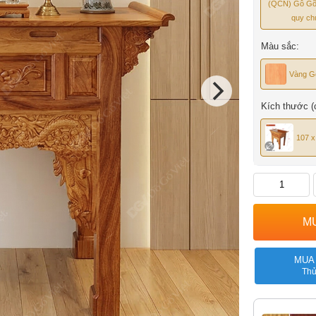
(QCN) Gỗ Gõ
quy ch
Màu sắc:
Vàng G
Kích thước (
107 x
MUA
Thủ