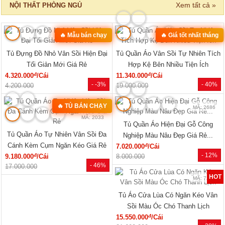
Xem tất cả »
NỘI THẤT PHÒNG NGỦ
🔥 Mẫu bán chạy
🔥 Giá tốt nhất tháng
MÃ: 2168
MÃ: 2137
Tủ Đựng Đồ Nhỏ Vân Sồi Hiện Đại
Tủ Quần Áo Vân Sồi Tự Nhiên Tích
Tối Giản Mới Giá Rẻ
Hợp Kệ Bên Nhiều Tiện Ích
đ
đ
4.320.000
/Cái
11.340.000
/Cái
- -3%
- 40%
4.200.000
19.000.000
🔥 TỦ BÁN CHẠY
MÃ: 2686
MÃ: 2033
Tủ Quần Áo Hiện Đại Gỗ Công
Tủ Quần Áo Tự Nhiên Vân Sồi Đa
Nghiệp Màu Nâu Đẹp Giá Rẻ...
Cánh Kèm Cụm Ngăn Kéo Giá Rẻ
đ
7.020.000
/Cái
- 12%
đ
9.180.000
/Cái
8.000.000
- 46%
17.000.000
HOT
MÃ: 7288
Tủ Áo Cửa Lùa Có Ngăn Kéo Vân
Sồi Màu Óc Chó Thanh Lịch
đ
15.550.000
/Cái