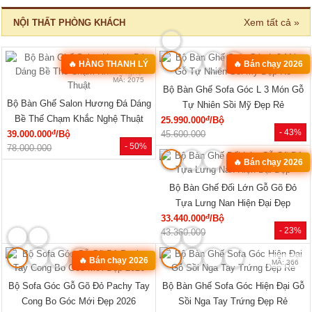
Xem tất cả »
NỘI THẤT PHÒNG KHÁCH
🔥 HÀNG THANH LÝ
🔥 Bán chạy 2026
MÃ: 2582
MÃ: 2075
Bộ Bàn Ghế Sofa Góc L 3 Món Gỗ
Bộ Bàn Ghế Salon Hương Đá Dáng
Tự Nhiên Sồi Mỹ Đẹp Rẻ
Bề Thế Chạm Khắc Nghệ Thuật
đ
25.990.000
/Bộ
- 43%
đ
39.000.000
/Bộ
45.600.000
- 50%
78.000.000
🔥 Bán chạy 2026
MÃ: 3431
Bộ Bàn Ghế Đối Lớn Gỗ Gõ Đỏ
Tựa Lưng Nan Hiện Đại Đẹp
đ
33.440.000
/Bộ
- 23%
43.360.000
🔥 Bán chạy 2026
MÃ: 8427
MÃ: 366
Bộ Sofa Góc Gỗ Gõ Đỏ Pachy Tay
Bộ Bàn Ghế Sofa Góc Hiện Đại Gỗ
Cong Bo Góc Mới Đẹp 2026
Sồi Nga Tay Trứng Đẹp Rẻ