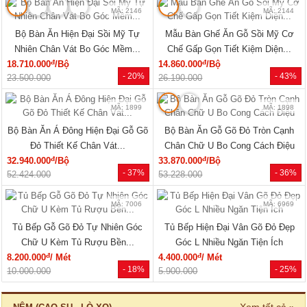
MÃ: 2146
MÃ: 2144
Bộ Bàn Ăn Hiện Đại Sồi Mỹ Tự
Mẫu Bàn Ghế Ăn Gỗ Sồi Mỹ Cơ
Nhiên Chân Vát Bo Góc Mềm...
Chế Gấp Gọn Tiết Kiệm Diện...
đ
đ
18.710.000
/Bộ
14.860.000
/Bộ
- 20%
- 43%
23.500.000
26.190.000
MÃ: 1899
MÃ: 1898
Bộ Bàn Ăn Á Đông Hiện Đại Gỗ Gõ
Bộ Bàn Ăn Gỗ Gõ Đỏ Tròn Cạnh
Đỏ Thiết Kế Chân Vát...
Chân Chữ U Bo Cong Cách Điệu
đ
đ
32.940.000
/Bộ
33.870.000
/Bộ
- 37%
- 36%
52.424.000
53.228.000
MÃ: 7006
MÃ: 6969
Tủ Bếp Gỗ Gõ Đỏ Tự Nhiên Góc
Tủ Bếp Hiện Đại Vân Gõ Đỏ Đẹp
Chữ U Kèm Tủ Rượu Bền...
Góc L Nhiều Ngăn Tiện Ích
đ
đ
8.200.000
/ Mét
4.400.000
/ Mét
- 18%
- 25%
10.000.000
5.900.000
Xem tất cả »