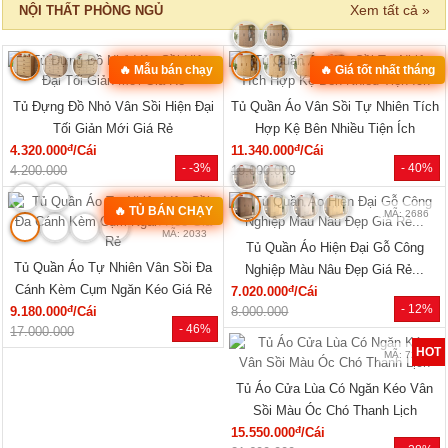
Xem tất cả »
NỘI THẤT PHÒNG NGỦ
🔥 Mẫu bán chạy
🔥 Giá tốt nhất tháng
MÃ: 2168
MÃ: 2137
Tủ Đựng Đồ Nhỏ Vân Sồi Hiện Đại
Tủ Quần Áo Vân Sồi Tự Nhiên Tích
Tối Giản Mới Giá Rẻ
Hợp Kệ Bên Nhiều Tiện Ích
đ
đ
4.320.000
/Cái
11.340.000
/Cái
- -3%
- 40%
4.200.000
19.000.000
🔥 TỦ BÁN CHẠY
MÃ: 2686
MÃ: 2033
Tủ Quần Áo Hiện Đại Gỗ Công
Tủ Quần Áo Tự Nhiên Vân Sồi Đa
Nghiệp Màu Nâu Đẹp Giá Rẻ...
Cánh Kèm Cụm Ngăn Kéo Giá Rẻ
đ
7.020.000
/Cái
- 12%
đ
9.180.000
/Cái
8.000.000
- 46%
17.000.000
HOT
MÃ: 7288
Tủ Áo Cửa Lùa Có Ngăn Kéo Vân
Sồi Màu Óc Chó Thanh Lịch
đ
15.550.000
/Cái