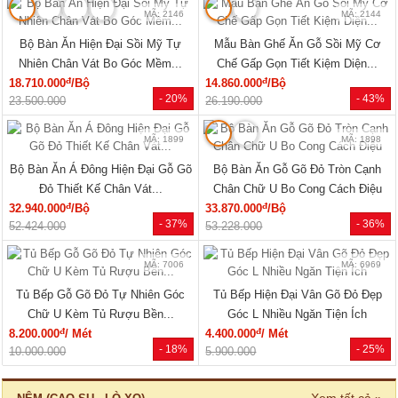
MÃ: 2146
MÃ: 2144
Bộ Bàn Ăn Hiện Đại Sồi Mỹ Tự
Mẫu Bàn Ghế Ăn Gỗ Sồi Mỹ Cơ
Nhiên Chân Vát Bo Góc Mềm...
Chế Gấp Gọn Tiết Kiệm Diện...
đ
đ
18.710.000
/Bộ
14.860.000
/Bộ
- 20%
- 43%
23.500.000
26.190.000
MÃ: 1899
MÃ: 1898
Bộ Bàn Ăn Á Đông Hiện Đại Gỗ Gõ
Bộ Bàn Ăn Gỗ Gõ Đỏ Tròn Cạnh
Đỏ Thiết Kế Chân Vát...
Chân Chữ U Bo Cong Cách Điệu
đ
đ
32.940.000
/Bộ
33.870.000
/Bộ
- 37%
- 36%
52.424.000
53.228.000
MÃ: 7006
MÃ: 6969
Tủ Bếp Gỗ Gõ Đỏ Tự Nhiên Góc
Tủ Bếp Hiện Đại Vân Gõ Đỏ Đẹp
Chữ U Kèm Tủ Rượu Bền...
Góc L Nhiều Ngăn Tiện Ích
đ
đ
8.200.000
/ Mét
4.400.000
/ Mét
- 18%
- 25%
10.000.000
5.900.000
Xem tất cả »