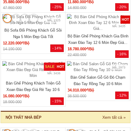
đ
đ
35.880.000
/Bộ
11.880.000
/Bộ
- 25%
- 20%
47.860.000
14.800.000
HOT
MÃ: 1325
MÃ: 3435
Bộ Sofa Đối Phòng Khách Gỗ Sồi
Bộ Bàn Ghế Phòng Khách Gia Đình
Nga 5 Món Đẹp Giá Tốt
Xoan Đào Tay 12 6 Món Đẹp Giá...
đ
12.220.000
/Bộ
- 14%
đ
14.190.000
18.780.000
/Bộ
- 16%
22.400.000
SALE
HOT
MÃ: 2973
MÃ: 3436
Bàn Ghế Salon Gỗ Gõ Đỏ Chạm
Bàn Ghế Phòng Khách Triện Gỗ
Đào Tay Rồng Tay 10 6 Món
Xoan Đào Đẹp Giá Rẻ Tay 10 6
đ
34.010.000
/Bộ
- 12%
đ
16.080.000
/Bộ
Món
38.500.000
- 15%
18.900.000
Xem tất cả »
NỘI THẤT NHÀ BẾP