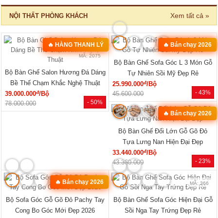
Xem tất cả »
NỘI THẤT PHÒNG KHÁCH
🔥 HÀNG THANH LÝ
🔥 Bán chạy 2026
MÃ: 2582
MÃ: 2075
Bộ Bàn Ghế Sofa Góc L 3 Món Gỗ
Bộ Bàn Ghế Salon Hương Đá Dáng
Tự Nhiên Sồi Mỹ Đẹp Rẻ
Bề Thế Chạm Khắc Nghệ Thuật
đ
25.990.000
/Bộ
- 43%
đ
39.000.000
/Bộ
45.600.000
- 50%
78.000.000
🔥 Bán chạy 2026
MÃ: 3431
Bộ Bàn Ghế Đối Lớn Gỗ Gõ Đỏ
Tựa Lưng Nan Hiện Đại Đẹp
đ
33.440.000
/Bộ
- 23%
43.360.000
🔥 Bán chạy 2026
MÃ: 8427
MÃ: 366
Bộ Sofa Góc Gỗ Gõ Đỏ Pachy Tay
Bộ Bàn Ghế Sofa Góc Hiện Đại Gỗ
Cong Bo Góc Mới Đẹp 2026
Sồi Nga Tay Trứng Đẹp Rẻ