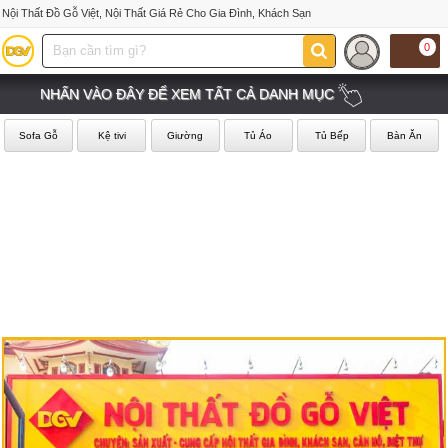
Nội Thất Đồ Gỗ Việt, Nội Thất Giá Rẻ Cho Gia Đình, Khách Sạn
0
NHẤN VÀO ĐÂY ĐỂ XEM TẤT CẢ DANH MỤC
Sofa Gỗ
Kệ tivi
Giường
Tủ Áo
Tủ Bếp
Bàn Ăn