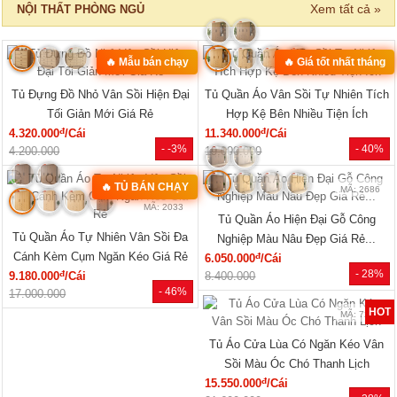
‹
›
MÃ: 8411
MÃ: 3431
Bộ Sofa Góc Gỗ Sồi Mỹ Có Ghế
Bộ Bàn Ghế Đối Lớn Gỗ Gõ Đỏ
Đơn Thiết Kế Bo Tròn
Tựa Lưng Nan Hiện Đại Đẹp
đ
đ
24.610.000
/Bộ
33.440.000
/Bộ
- 43%
- 23%
43.150.000
43.360.000
SẢN PHẨM MỚI
‹
›