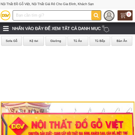
Nội Thất Đồ Gỗ Việt, Nội Thất Giá Rẻ Cho Gia Đình, Khách Sạn
0
NHẤN VÀO ĐÂY ĐỂ XEM TẤT CẢ DANH MỤC
Sofa Gỗ
Kệ tivi
Giường
Tủ Áo
Tủ Bếp
Bàn Ăn
‹
›