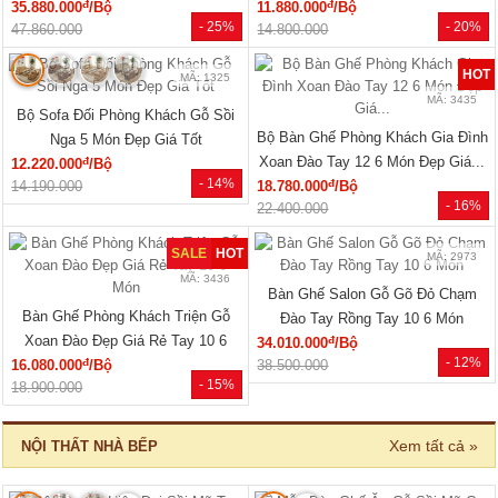
MÃ: 7288
MÃ: 7285
Tủ Áo Cửa Lùa Có Ngăn Kéo Vân
Tủ Áo Gỗ Cao Su Veneer Óc Chó 4
Sồi Màu Óc Chó Thanh Lịch
Cánh Dáng Trơn Tối Giản
đ
đ
15.550.000
/Cái
17.110.000
/Cái
- 28%
- 26%
21.600.000
23.040.000
🔥 Gỗ tự nhiên 100%