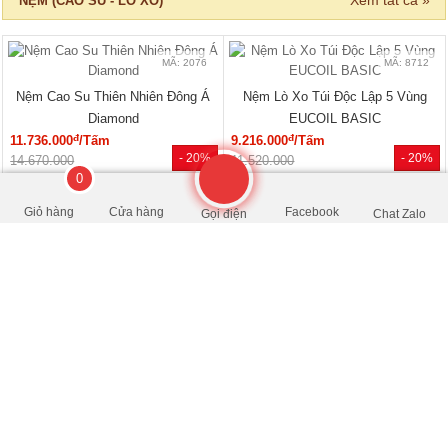
13.750.000
16.300.000
0
Giỏ hàng
Cửa hàng
Facebook
Gọi điện
Chat Zalo
MÃ: 6037
Giường Ngủ Gỗ Công Nghiệp Kiểu
Hộp Hiện Đại Tối Giản
đ
3.240.000
/Cái
- 22%
4.150.000
Xem tất cả »
NỘI THẤT PHÒNG KHÁCH
🔥 HÀNG THANH LÝ
🔥 Bán chạy 2026