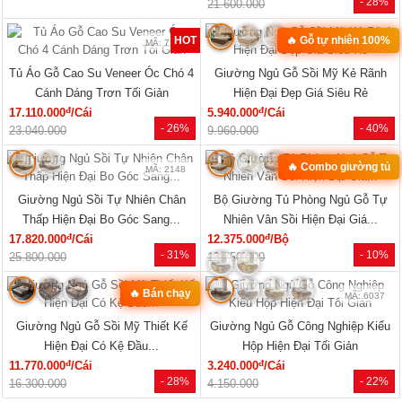
MÃ: 1854
MÃ: 1853
Mẫu Sofa Phòng Khách Gỗ Sồi Mỹ
Bộ Sofa Góc L Gỗ Óc Chó 100%
Tựa Nan Hiện Đại Mới Giá Rẻ
Vân Đẹp Hiện Đại Tay Tựa Lớn
đ
đ
41.140.000
/Bộ
76.470.000
/Bộ
- 25%
- 31%
54.810.000
111.170.000
Xem tất cả »
NỘI THẤT PHÒNG NGỦ
🔥 Mẫu bán chạy
🔥 Giá tốt nhất tháng
MÃ: 2168
MÃ: 2137