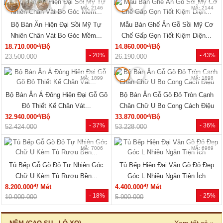
MÃ: 2079
MÃ: 2148
Giường Ngủ Gỗ Sồi Mỹ Kẻ Rãnh
Giường Ngủ Sồi Tự Nhiên Chân
Hiện Đại Đẹp Giá Siêu Rẻ
Thấp Hiện Đại Bo Góc Sang...
đ
đ
5.940.000
/Cái
17.820.000
/Cái
- 40%
- 31%
9.960.000
25.800.000
🔥 Combo giường tủ
🔥 Bán chạy
MÃ: 2034
MÃ: 7723
Bộ Giường Tủ Phòng Ngủ Gỗ Tự
Giường Ngủ Gỗ Sồi Mỹ Thiết Kế
Nhiên Vân Sồi Hiện Đại Giá...
Hiện Đại Có Kệ Đầu...
đ
đ
12.375.000
/Bộ
11.770.000
/Cái
- 10%
- 28%