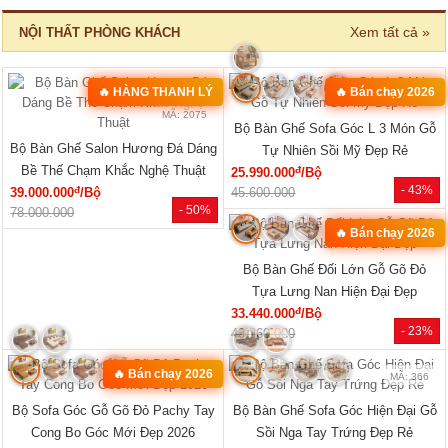
Tủ Đựng Đồ Nhỏ Vân Sồi Hiện Đại
Tủ Quần Áo Vân Sồi Tự Nhiên Tích
Tối Giản Mới Giá Rẻ
Hợp Kệ Bên Nhiều Tiện Ích
đ
đ
4.320.000
/Cái
11.340.000
/Cái
- -3%
- 40%
4.200.000
19.000.000
🔥 TỦ BÁN CHẠY
MÃ: 2033
MÃ: 2686
Tủ Quần Áo Tự Nhiên Vân Sồi Đa
Tủ Quần Áo Hiện Đại Gỗ Công
Cánh Kèm Cụm Ngăn Kéo Giá Rẻ
Nghiệp Màu Nâu Đẹp Giá Rẻ...
đ
đ
9.180.000
/Cái
6.050.000
/Cái
- 46%
- 28%
17.000.000
8.400.000
HOT
HOT