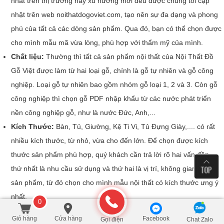
nhất trên thị trường hay xu hướng mới đều được chúng tôi cập
nhật trên web noithatdogoviet.com, tạo nên sự đa dạng và phong
phú của tất cả các dòng sản phẩm. Qua đó, bạn có thể chọn được
cho mình mẫu mã vừa lòng, phù hợp với thẩm mỹ của mình.
Chất liệu:
Thường thì tất cả sản phẩm nội thất của Nội Thất Đồ
Gỗ Việt được làm từ hai loại gỗ, chính là gỗ tự nhiên và gỗ công
nghiệp. Loại gỗ tự nhiên bao gồm nhóm gỗ loại 1, 2 và 3. Còn gỗ
công nghiệp thì chọn gỗ PDF nhập khẩu từ các nước phát triển
nền công nghiệp gỗ, như là nước Đức, Anh,...
Kích Thước:
Bàn, Tủ, Giường, Kệ Ti Vi, Tủ Đựng Giày,.... có rất
nhiều kích thước, từ nhỏ, vừa cho đến lớn. Để chọn được kích
thước sản phẩm phù hợp, quý khách cần trả lời rõ hai vấn đền,
thứ nhất là nhu cầu sử dụng và thứ hai là vị trí, không gian để đặt
sản phẩm, từ đó chọn cho mình mẫu nội thất có kích thước ưng ý
nhất.
0
Dịch vụ:
Hiện nay, Nội Thất Đồ Gỗ Việt có hai dịch vụ chính là
Giỏ hàng
Cửa hàng
Facebook
Gọi điện
Chat Zalo