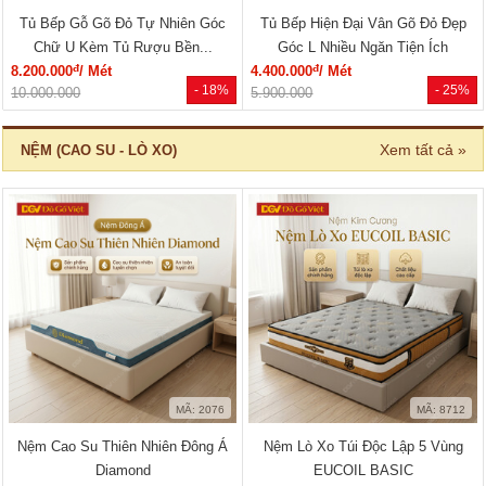
Tủ Bếp Gỗ Gõ Đỏ Tự Nhiên Góc
Tủ Bếp Hiện Đại Vân Gõ Đỏ Đẹp
Chữ U Kèm Tủ Rượu Bền...
Góc L Nhiều Ngăn Tiện Ích
đ
đ
8.200.000
/ Mét
4.400.000
/ Mét
- 18%
- 25%
10.000.000
5.900.000
Xem tất cả »
NỆM (CAO SU - LÒ XO)
MÃ: 2076
MÃ: 8712
Nệm Cao Su Thiên Nhiên Đông Á
Nệm Lò Xo Túi Độc Lập 5 Vùng
Diamond
EUCOIL BASIC