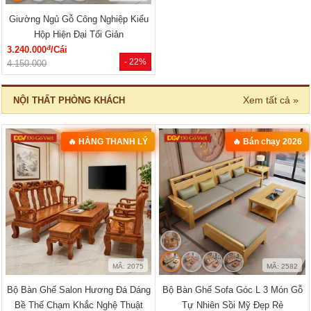
Giường Ngủ Gỗ Công Nghiệp Kiểu
Hộp Hiện Đại Tối Giản
đ
3.240.000
/Cái
- 22%
4.150.000
Xem tất cả »
NỘI THẤT PHÒNG KHÁCH
🔥 HÀNG THANH LÝ
🔥 Bán chạy 2026
MÃ: 2075
MÃ: 2582
Bộ Bàn Ghế Salon Hương Đá Dáng
Bộ Bàn Ghế Sofa Góc L 3 Món Gỗ
Bề Thế Chạm Khắc Nghệ Thuật
Tự Nhiên Sồi Mỹ Đẹp Rẻ