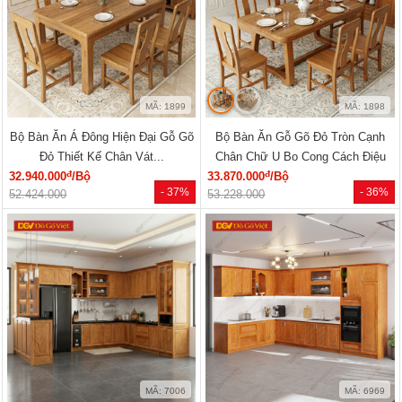
MÃ: 1899
MÃ: 1898
Bộ Bàn Ăn Á Đông Hiện Đại Gỗ Gõ
Bộ Bàn Ăn Gỗ Gõ Đỏ Tròn Cạnh
Đỏ Thiết Kế Chân Vát...
Chân Chữ U Bo Cong Cách Điệu
đ
đ
32.940.000
/Bộ
33.870.000
/Bộ
- 37%
- 36%
52.424.000
53.228.000
MÃ: 7006
MÃ: 6969