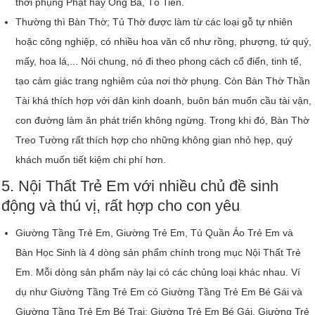
thời phụng Phật hay Ông Bà, Tổ Tiên.
Thường thì Bàn Thờ; Tủ Thờ được làm từ các loại gỗ tự nhiên
hoặc công nghiệp, có nhiều hoa văn cổ như rồng, phượng, tứ quý,
mấy, hoa lá,... Nói chung, nó đi theo phong cách cổ điển, tinh tế,
tạo cảm giác trang nghiêm của nơi thờ phụng. Còn Bàn Thờ Thần
Tài khá thích hợp với dân kinh doanh, buôn bán muốn cầu tài vận,
con đường làm ăn phát triển không ngừng. Trong khi đó, Bàn Thờ
Treo Tường rất thích hợp cho những không gian nhỏ hẹp, quý
khách muốn tiết kiệm chi phí hơn.
5. Nội Thất Trẻ Em với nhiều chủ đề sinh
động và thú vị, rất hợp cho con yêu
Giường Tầng Trẻ Em, Giường Trẻ Em, Tủ Quần Áo Trẻ Em và
Bàn Học Sinh là 4 dòng sản phẩm chính trong mục Nội Thất Trẻ
Em. Mỗi dòng sản phẩm này lại có các chủng loại khác nhau. Ví
dụ như Giường Tầng Trẻ Em có Giường Tầng Trẻ Em Bé Gái và
Giường Tầng Trẻ Em Bé Trai; Giường Trẻ Em Bé Gái, Giường Trẻ