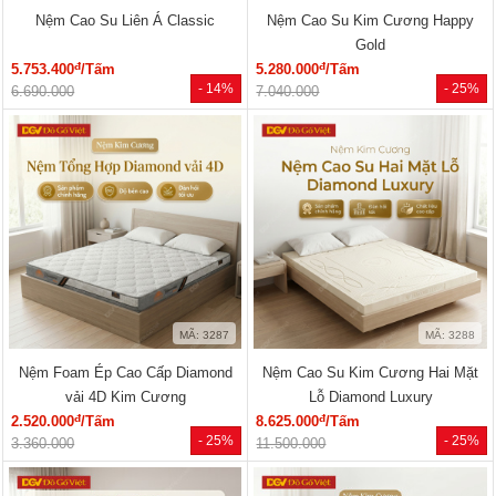
Nệm Cao Su Liên Á Classic
Nệm Cao Su Kim Cương Happy
Gold
đ
đ
5.753.400
/Tấm
5.280.000
/Tấm
- 14%
- 25%
6.690.000
7.040.000
MÃ: 3287
MÃ: 3288
Nệm Foam Ép Cao Cấp Diamond
Nệm Cao Su Kim Cương Hai Mặt
vải 4D Kim Cương
Lỗ Diamond Luxury
đ
đ
2.520.000
/Tấm
8.625.000
/Tấm
- 25%
- 25%
3.360.000
11.500.000