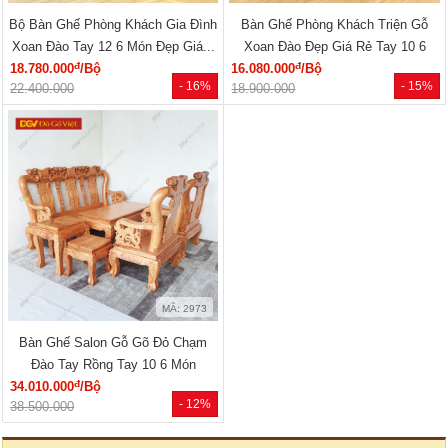
Bộ Bàn Ghế Phòng Khách Gia Đình
Bàn Ghế Phòng Khách Triện Gỗ
Xoan Đào Tay 12 6 Món Đẹp Giá...
Xoan Đào Đẹp Giá Rẻ Tay 10 6
đ
đ
18.780.000
/Bộ
16.080.000
/Bộ
Món
- 16%
- 15%
22.400.000
18.900.000
MÃ: 2973
Bàn Ghế Salon Gỗ Gõ Đỏ Chạm
Đào Tay Rồng Tay 10 6 Món
đ
34.010.000
/Bộ
- 12%
38.500.000