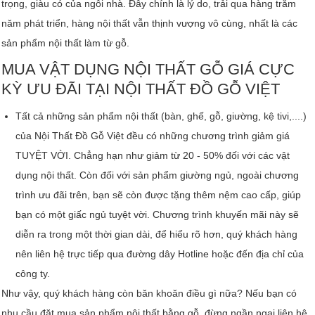
trọng, giàu có của ngôi nhà. Đây chính là lý do, trải qua hàng trăm
năm phát triển, hàng nội thất vẫn thịnh vượng vô cùng, nhất là các
sản phẩm nội thất làm từ gỗ.
MUA VẬT DỤNG NỘI THẤT GỖ GIÁ CỰC
KỲ ƯU ĐÃI TẠI NỘI THẤT ĐỒ GỖ VIỆT
Tất cả những sản phẩm nội thất (bàn, ghế, gỗ, giường, kệ tivi,....)
của Nội Thất Đồ Gỗ Việt đều có những chương trình giảm giá
TUYỆT VỜI. Chẳng hạn như giảm từ 20 - 50% đối với các vật
dụng nội thất. Còn đối với sản phẩm giường ngủ, ngoài chương
trình ưu đãi trên, bạn sẽ còn được tặng thêm nệm cao cấp, giúp
bạn có một giấc ngủ tuyệt vời. Chương trình khuyến mãi này sẽ
diễn ra trong một thời gian dài, để hiểu rõ hơn, quý khách hàng
nên liên hệ trực tiếp qua đường dây Hotline hoặc đến địa chỉ của
công ty.
Như vậy, quý khách hàng còn băn khoăn điều gì nữa? Nếu bạn có
nhu cầu đặt mua sản phẩm nội thất bằng gỗ, đừng ngần ngại liên hệ