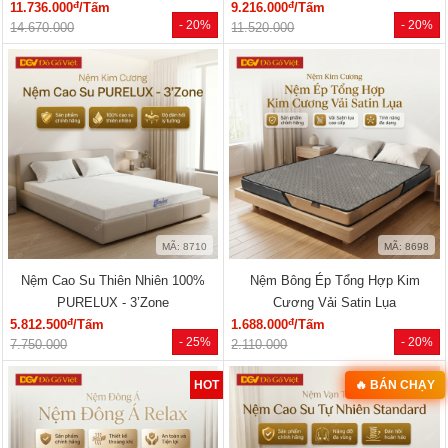
đ
đ
11.736.000
/Tấm
9.216.000
/Tấm
- 20%
- 20%
14.670.000
11.520.000
MÃ: 8710
MÃ: 8698
Nệm Cao Su Thiên Nhiên 100%
Nệm Bông Ép Tổng Hợp Kim
PURELUX - 3’Zone
Cương Vải Satin Lụa
đ
đ
5.812.500
/Tấm
1.688.000
/Tấm
- 25%
- 20%
7.750.000
2.110.000
HOT
🔥 BÁN CHẠY