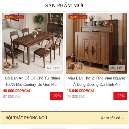
SẢN PHẨM MỚI
‹
›
MÃ: 2374
MÃ: 2373
Mẫu Bàn Thờ 2 Tầng Viên Nguyệt
Bộ Sofa Phòng Khách Gỗ Óc Chó
Á Đông Đương Đại Bình An
Dáng Bề Thế Chân Bệt Vững Chãi
đ
đ
16.040.000
/Cái
44.410.000
/Bộ
- 33%
- 41%
24.000.000
75.150.000
Xem tất cả »
NỘI THẤT PHÒNG NGỦ