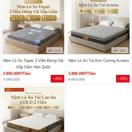
MÃ: 2116
MÃ: 3297
Nệm Lò Xo Topaz 3 Viền Đứng Vải
Nệm Lò Xo Túi Kim Cương Acness
Xốp Gấm Hàn Quốc
đ
đ
3.894.000
/Tấm
3.888.000
/Tấm
- 45%
- 20%
7.080.000
4.860.000