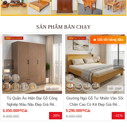
SẢN PHẨM BÁN CHẠY
🔥 Gíá tốt hàng đầu
🔥 Gỗ tự nhiên 100%
‹
›
MÃ: 2006
MÃ: 2079
Giường Ngủ Gỗ Tự Nhiên Vân Sồi
Giường Ngủ Gỗ Sồi Mỹ Kẻ Rãnh
Chân Cao Có Kệ Đẹp Giá Rẻ...
Hiện Đại Đẹp Giá Siêu Rẻ
đ
đ
5.290.000
/Cái
5.940.000
/Cái
- 41%
- 40%
8.900.000
9.960.000