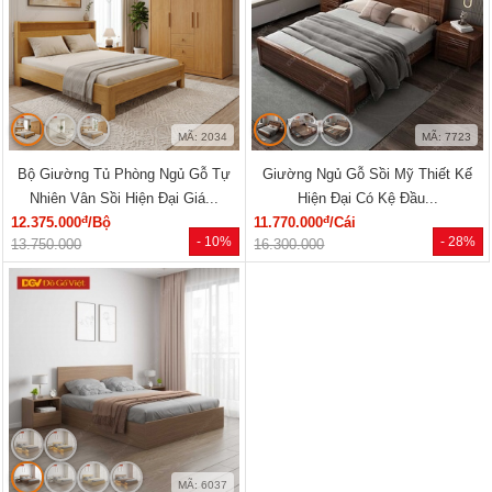
MÃ: 2034
MÃ: 7723
Bộ Giường Tủ Phòng Ngủ Gỗ Tự
Giường Ngủ Gỗ Sồi Mỹ Thiết Kế
Nhiên Vân Sồi Hiện Đại Giá...
Hiện Đại Có Kệ Đầu...
đ
đ
12.375.000
/Bộ
11.770.000
/Cái
- 10%
- 28%
13.750.000
16.300.000
MÃ: 6037