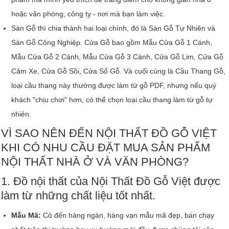
hoặc văn phòng, công ty - nơi mà bạn làm việc.
Sàn Gỗ thì chia thành hai loại chính, đó là Sàn Gỗ Tự Nhiên và
Sàn Gỗ Công Nghiệp. Cửa Gỗ bao gồm Mẫu Cửa Gỗ 1 Cánh,
Mẫu Cửa Gỗ 2 Cánh, Mẫu Cửa Gỗ 3 Cánh, Cửa Gỗ Lim, Cửa Gỗ
Căm Xe, Cửa Gỗ Sồi, Cửa Sổ Gỗ. Và cuối cùng là Cầu Thang Gỗ,
loại cầu thang này thường được làm từ gỗ PDF, nhưng nếu quý
khách "chịu chơi" hơn, có thể chọn loại cầu thang làm từ gỗ tự
nhiên.
VÌ SAO NÊN ĐẾN NỘI THẤT ĐỒ GỖ VIỆT
KHI CÓ NHU CẦU ĐẶT MUA SẢN PHẨM
NỘI THẤT NHÀ Ở VÀ VĂN PHÒNG?
1. Đồ nội thất của Nội Thất Đồ Gỗ Việt được
làm từ những chất liệu tốt nhất.
Mẫu Mã:
Có đến hàng ngàn, hàng vạn mẫu mã đẹp, bán chạy