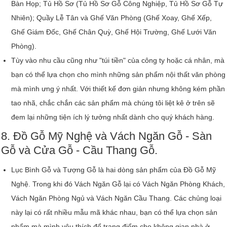
Bàn Họp; Tủ Hồ Sơ (Tủ Hồ Sơ Gỗ Công Nghiệp, Tủ Hồ Sơ Gỗ Tự
Nhiên); Quầy Lễ Tân và Ghế Văn Phòng (Ghế Xoay, Ghế Xếp,
Ghế Giám Đốc, Ghế Chân Quỳ, Ghế Hội Trường, Ghế Lưới Văn
Phòng).
Tùy vào nhu cầu cũng như "túi tiền" của công ty hoặc cá nhân, mà
bạn có thể lựa chọn cho mình những sản phẩm nội thất văn phòng
mà mình ưng ý nhất. Với thiết kế đơn giản nhưng không kém phần
tao nhã, chắc chắn các sản phẩm mà chúng tôi liệt kê ở trên sẽ
đem lại những tiện ích lý tưởng nhất dành cho quý khách hàng.
8. Đồ Gỗ Mỹ Nghệ và Vách Ngăn Gỗ - Sàn
Gỗ và Cửa Gỗ - Cầu Thang Gỗ.
Lục Bình Gỗ và Tượng Gỗ là hai dòng sản phẩm của Đồ Gỗ Mỹ
Nghệ. Trong khi đó Vách Ngăn Gỗ lại có Vách Ngăn Phòng Khách,
Vách Ngăn Phòng Ngủ và Vách Ngăn Cầu Thang. Các chủng loại
này lại có rất nhiều mẫu mã khác nhau, bạn có thể lựa chọn sản
phẩm mà mình yêu thích để trang điểm cho không gian nhà ở