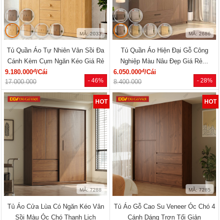
MÃ: 2033
MÃ: 2686
Tủ Quần Áo Tự Nhiên Vân Sồi Đa
Tủ Quần Áo Hiện Đại Gỗ Công
Cánh Kèm Cụm Ngăn Kéo Giá Rẻ
Nghiệp Màu Nâu Đẹp Giá Rẻ...
đ
đ
9.180.000
/Cái
6.050.000
/Cái
- 46%
- 28%
17.000.000
8.400.000
HOT
HOT
MÃ: 7288
MÃ: 7285
Tủ Áo Cửa Lùa Có Ngăn Kéo Vân
Tủ Áo Gỗ Cao Su Veneer Óc Chó 4
Sồi Màu Óc Chó Thanh Lịch
Cánh Dáng Trơn Tối Giản