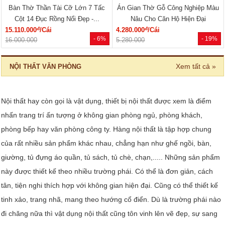
Bàn Thờ Thần Tài Cỡ Lớn 7 Tấc
Án Gian Thờ Gỗ Công Nghiệp Màu
Cột 14 Đục Rồng Nổi Đẹp -...
Nâu Cho Căn Hộ Hiện Đại
đ
đ
15.110.000
/Cái
4.280.000
/Cái
- 6%
- 19%
16.000.000
5.280.000
Xem tất cả »
NỘI THẤT VĂN PHÒNG
Nội thất hay còn gọi là vật dụng, thiết bị nội thất được xem là điểm
nhấn trang trí ấn tượng ở không gian phòng ngủ, phòng khách,
phòng bếp hay văn phòng công ty. Hàng nội thất là tập hợp chung
của rất nhiều sản phẩm khác nhau, chẳng hạn như ghế ngồi, bàn,
giường, tủ đựng áo quần, tủ sách, tủ chè, chạn,..... Những sản phẩm
này được thiết kế theo nhiều trường phái. Có thể là đơn giản, cách
tân, tiện nghi thích hợp với không gian hiện đại. Cũng có thể thiết kế
tinh xảo, trang nhã, mang theo hướng cổ điển. Dù là trường phái nào
đi chăng nữa thì vật dụng nội thất cũng tôn vinh lên vẽ đẹp, sự sang