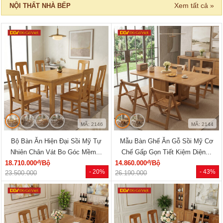
Xem tất cả »
NỘI THẤT NHÀ BẾP
MÃ: 2146
MÃ: 2144
Bộ Bàn Ăn Hiện Đại Sồi Mỹ Tự
Mẫu Bàn Ghế Ăn Gỗ Sồi Mỹ Cơ
Nhiên Chân Vát Bo Góc Mềm...
Chế Gấp Gọn Tiết Kiệm Diện...
đ
đ
18.710.000
/Bộ
14.860.000
/Bộ
- 20%
- 43%
23.500.000
26.190.000