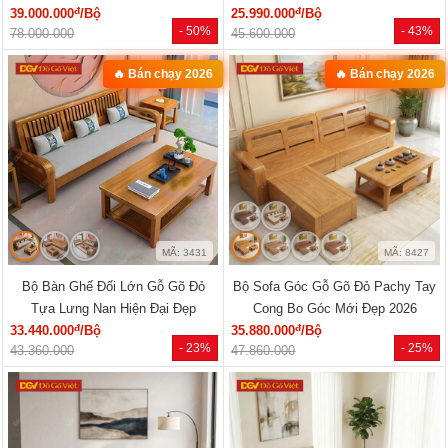
đ
đ
39.000.000
/Bộ
25.990.000
/Bộ
- 50%
- 43%
78.000.000
45.600.000
🔥 Bán chạy 2026
🔥 Bán chạy 2026
MÃ: 3431
MÃ: 8427
Bộ Bàn Ghế Đối Lớn Gỗ Gõ Đỏ
Bộ Sofa Góc Gỗ Gõ Đỏ Pachy Tay
Tựa Lưng Nan Hiện Đại Đẹp
Cong Bo Góc Mới Đẹp 2026
đ
đ
33.440.000
/Bộ
35.880.000
/Bộ
- 23%
- 25%
43.360.000
47.860.000