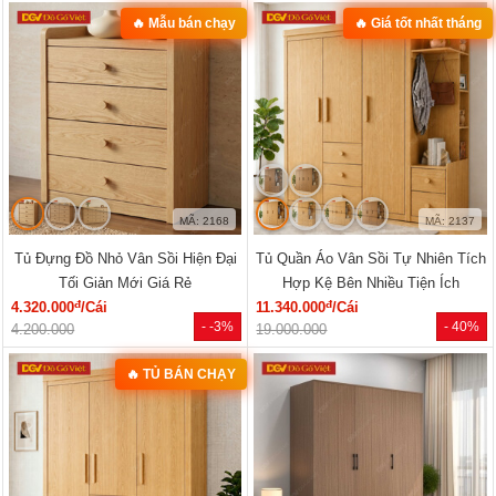
🔥 Mẫu bán chạy
🔥 Giá tốt nhất tháng
MÃ: 2168
MÃ: 2137
Tủ Đựng Đồ Nhỏ Vân Sồi Hiện Đại
Tủ Quần Áo Vân Sồi Tự Nhiên Tích
Tối Giản Mới Giá Rẻ
Hợp Kệ Bên Nhiều Tiện Ích
đ
đ
4.320.000
/Cái
11.340.000
/Cái
- -3%
- 40%
4.200.000
19.000.000
🔥 TỦ BÁN CHẠY