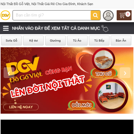
Nội Thất Đồ Gỗ Việt, Nội Thất Giá Rẻ Cho Gia Đình, Khách Sạn
0
NHẤN VÀO ĐÂY ĐỂ XEM TẤT CẢ DANH MỤC
Sofa Gỗ
Kệ tivi
Giường
Tủ Áo
Tủ Bếp
Bàn Ăn
‹
›