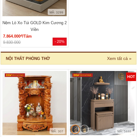
MÃ: 3299
Nệm Lò Xo Túi GOLD Kim Cương 2
Viền
đ
7.864.000
/Tấm
- 20%
9.830.000
Xem tất cả »
NỘI THẤT PHÒNG THỜ
HOT
MÃ: 307
MÃ: 5446