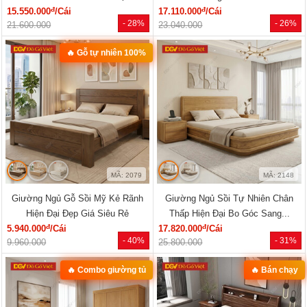
đ
đ
15.550.000
/Cái
17.110.000
/Cái
- 28%
- 26%
21.600.000
23.040.000
🔥 Gỗ tự nhiên 100%
MÃ: 2079
MÃ: 2148
Giường Ngủ Gỗ Sồi Mỹ Kẻ Rãnh
Giường Ngủ Sồi Tự Nhiên Chân
Hiện Đại Đẹp Giá Siêu Rẻ
Thấp Hiện Đại Bo Góc Sang...
đ
đ
5.940.000
/Cái
17.820.000
/Cái
- 40%
- 31%
9.960.000
25.800.000
🔥 Combo giường tủ
🔥 Bán chạy