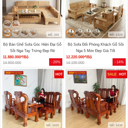
MÃ: 366
MÃ: 1325
Bộ Bàn Ghế Sofa Góc Hiện Đại Gỗ
Bộ Sofa Đối Phòng Khách Gỗ Sồi
Sồi Nga Tay Trứng Đẹp Rẻ
Nga 5 Món Đẹp Giá Tốt
đ
đ
11.880.000
/Bộ
12.220.000
/Bộ
- 20%
- 14%
14.800.000
14.190.000
HOT
SALE
HOT
MÃ: 3435
MÃ: 3436