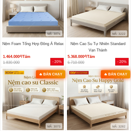
MÃ: 3074
MÃ: 3222
Nệm Foam Tổng Hợp Đông Á Relax
Nệm Cao Su Tự Nhiên Standard
Vạn Thành
đ
đ
1.464.000
/Tấm
5.368.000
/Tấm
- 20%
- 20%
1.830.000
6.710.000
🔥 BÁN CHẠY
🔥 BÁN CHẠY
MÃ: 3073
MÃ: 3282