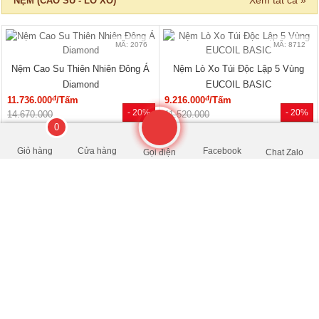
13.750.000
16.300.000
0
Giỏ hàng
Cửa hàng
Facebook
Gọi điện
Chat Zalo
MÃ: 6037
Giường Ngủ Gỗ Công Nghiệp Kiểu
Hộp Hiện Đại Tối Giản
đ
3.240.000
/Cái
- 22%
4.150.000
Xem tất cả »
NỘI THẤT PHÒNG KHÁCH
🔥 HÀNG THANH LÝ
🔥 Bán chạy 2026