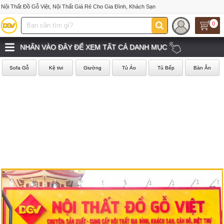
Nội Thất Đồ Gỗ Việt, Nội Thất Giá Rẻ Cho Gia Đình, Khách Sạn
0
NHẤN VÀO ĐÂY ĐỂ XEM TẤT CẢ DANH MỤC
Sofa Gỗ
Kệ tivi
Giường
Tủ Áo
Tủ Bếp
Bàn Ăn
‹
›