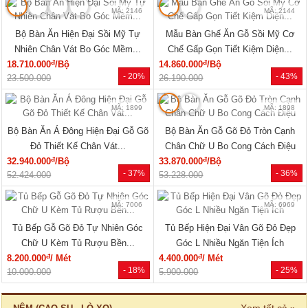
MÃ: 2079
MÃ: 2148
Giường Ngủ Gỗ Sồi Mỹ Kẻ Rãnh
Giường Ngủ Sồi Tự Nhiên Chân
Hiện Đại Đẹp Giá Siêu Rẻ
Thấp Hiện Đại Bo Góc Sang...
đ
đ
5.940.000
/Cái
19.220.000
/Cái
- 40%
- 33%
9.960.000
28.500.000
🔥 Combo giường tủ
🔥 Bán chạy
MÃ: 2034
MÃ: 7723
Bộ Giường Tủ Phòng Ngủ Gỗ Tự
Giường Ngủ Gỗ Sồi Mỹ Thiết Kế
Nhiên Vân Sồi Hiện Đại Giá...
Hiện Đại Có Kệ Đầu...
đ
đ
12.375.000
/Bộ
11.770.000
/Cái
- 10%
- 28%