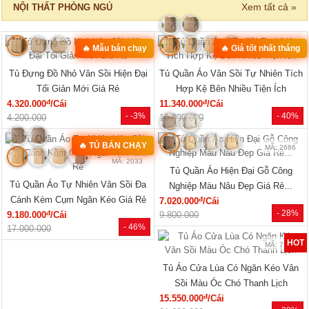
‹
›
MÃ: 8411
MÃ: 3431
Bộ Sofa Góc Gỗ Sồi Mỹ Có Ghế
Bộ Bàn Ghế Đối Lớn Gỗ Gõ Đỏ
Đơn Thiết Kế Bo Tròn
Tựa Lưng Nan Hiện Đại Đẹp
đ
đ
24.610.000
/Bộ
33.440.000
/Bộ
- 43%
- 23%
43.150.000
43.360.000
SẢN PHẨM MỚI
‹
›