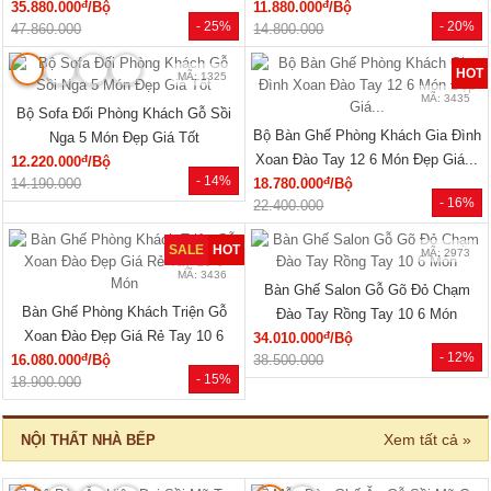
MÃ: 7288
MÃ: 7285
Tủ Áo Cửa Lùa Có Ngăn Kéo Vân
Tủ Áo Gỗ Cao Su Veneer Óc Chó 4
Sồi Màu Óc Chó Thanh Lịch
Cánh Dáng Trơn Tối Giản
đ
đ
15.550.000
/Cái
17.110.000
/Cái
- 28%
- 26%
21.600.000
23.040.000
🔥 Gỗ tự nhiên 100%