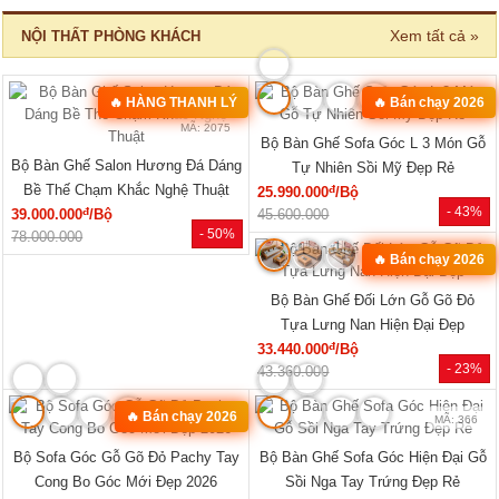
Tủ Đựng Đồ Nhỏ Vân Sồi Hiện Đại
Tủ Quần Áo Vân Sồi Tự Nhiên Tích
Tối Giản Mới Giá Rẻ
Hợp Kệ Bên Nhiều Tiện Ích
đ
đ
4.320.000
/Cái
11.340.000
/Cái
- -3%
- 40%
4.200.000
19.000.000
🔥 TỦ BÁN CHẠY
MÃ: 2033
MÃ: 2686
Tủ Quần Áo Tự Nhiên Vân Sồi Đa
Tủ Quần Áo Hiện Đại Gỗ Công
Cánh Kèm Cụm Ngăn Kéo Giá Rẻ
Nghiệp Màu Nâu Đẹp Giá Rẻ...
đ
đ
9.180.000
/Cái
7.020.000
/Cái
- 46%
- 28%
17.000.000
9.800.000
HOT
HOT