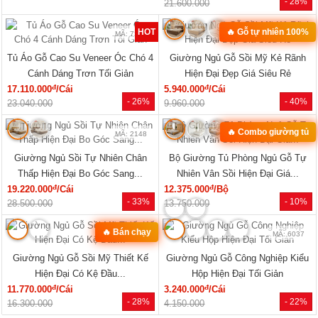
MÃ: 1854
MÃ: 1853
Mẫu Sofa Phòng Khách Gỗ Sồi Mỹ
Bộ Sofa Góc L Gỗ Óc Chó 100%
Tựa Nan Hiện Đại Mới Giá Rẻ
Vân Đẹp Hiện Đại Tay Tựa Lớn
đ
đ
41.140.000
/Bộ
76.470.000
/Bộ
- 25%
- 31%
54.810.000
111.170.000
Xem tất cả »
NỘI THẤT PHÒNG NGỦ
🔥 Mẫu bán chạy
🔥 Giá tốt nhất tháng
MÃ: 2168
MÃ: 2137