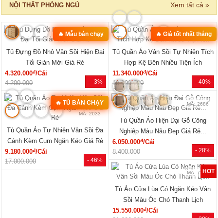
Xem tất cả »
NỘI THẤT PHÒNG NGỦ
🔥 Mẫu bán chạy
🔥 Giá tốt nhất tháng
MÃ: 2168
MÃ: 2137
Tủ Đựng Đồ Nhỏ Vân Sồi Hiện Đại
Tủ Quần Áo Vân Sồi Tự Nhiên Tích
Tối Giản Mới Giá Rẻ
Hợp Kệ Bên Nhiều Tiện Ích
đ
đ
4.320.000
/Cái
11.340.000
/Cái
- -3%
- 40%
4.200.000
19.000.000
🔥 TỦ BÁN CHẠY
MÃ: 2686
MÃ: 2033
Tủ Quần Áo Hiện Đại Gỗ Công
Tủ Quần Áo Tự Nhiên Vân Sồi Đa
Nghiệp Màu Nâu Đẹp Giá Rẻ...
Cánh Kèm Cụm Ngăn Kéo Giá Rẻ
đ
6.050.000
/Cái
- 28%
đ
9.180.000
/Cái
8.400.000
- 46%
17.000.000
HOT
MÃ: 7288
Tủ Áo Cửa Lùa Có Ngăn Kéo Vân
Sồi Màu Óc Chó Thanh Lịch
đ
15.550.000
/Cái