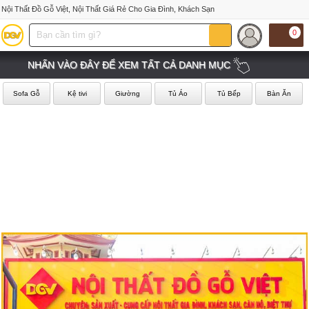
Nội Thất Đồ Gỗ Việt, Nội Thất Giá Rẻ Cho Gia Đình, Khách Sạn
0
NHẤN VÀO ĐÂY ĐỂ XEM TẤT CẢ DANH MỤC
Sofa Gỗ
Kệ tivi
Giường
Tủ Áo
Tủ Bếp
Bàn Ăn