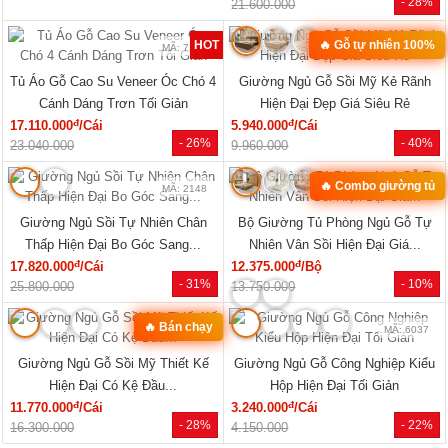
- 28%
21.600.000
HOT
🔥 Gỗ tự nhiên 100%
MÃ: 7285
MÃ: 2079
Tủ Áo Gỗ Cao Su Veneer Óc Chó 4
Giường Ngủ Gỗ Sồi Mỹ Kẻ Rãnh
Cánh Dáng Trơn Tối Giản
Hiện Đại Đẹp Giá Siêu Rẻ
đ
đ
17.110.000
/Cái
5.940.000
/Cái
- 26%
- 40%
23.040.000
9.960.000
🔥 Combo giường tủ
MÃ: 2148
MÃ: 2034
Giường Ngủ Sồi Tự Nhiên Chân
Bộ Giường Tủ Phòng Ngủ Gỗ Tự
Thấp Hiện Đại Bo Góc Sang...
Nhiên Vân Sồi Hiện Đại Giá...
đ
đ
17.820.000
/Cái
12.375.000
/Bộ
- 31%
- 10%
25.800.000
13.750.000
🔥 Bán chạy
MÃ: 7723
MÃ: 6037
Giường Ngủ Gỗ Sồi Mỹ Thiết Kế
Giường Ngủ Gỗ Công Nghiệp Kiểu
Hiện Đại Có Kệ Đầu...
Hộp Hiện Đại Tối Giản
đ
đ
11.770.000
/Cái
3.240.000
/Cái
- 28%
- 22%
16.300.000
4.150.000