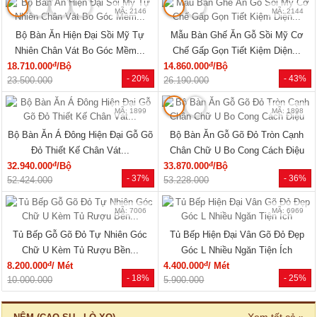
MÃ: 2146
MÃ: 2144
Bộ Bàn Ăn Hiện Đại Sồi Mỹ Tự
Mẫu Bàn Ghế Ăn Gỗ Sồi Mỹ Cơ
Nhiên Chân Vát Bo Góc Mềm...
Chế Gấp Gọn Tiết Kiệm Diện...
đ
đ
18.710.000
/Bộ
14.860.000
/Bộ
- 20%
- 43%
23.500.000
26.190.000
MÃ: 1899
MÃ: 1898
Bộ Bàn Ăn Á Đông Hiện Đại Gỗ Gõ
Bộ Bàn Ăn Gỗ Gõ Đỏ Tròn Cạnh
Đỏ Thiết Kế Chân Vát...
Chân Chữ U Bo Cong Cách Điệu
đ
đ
32.940.000
/Bộ
33.870.000
/Bộ
- 37%
- 36%
52.424.000
53.228.000
MÃ: 7006
MÃ: 6969
Tủ Bếp Gỗ Gõ Đỏ Tự Nhiên Góc
Tủ Bếp Hiện Đại Vân Gõ Đỏ Đẹp
Chữ U Kèm Tủ Rượu Bền...
Góc L Nhiều Ngăn Tiện Ích
đ
đ
8.200.000
/ Mét
4.400.000
/ Mét
- 18%
- 25%
10.000.000
5.900.000
Xem tất cả »