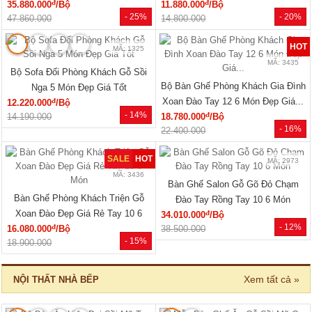
đ
đ
35.880.000
/Bộ
11.880.000
/Bộ
- 25%
- 20%
47.860.000
14.800.000
HOT
MÃ: 1325
MÃ: 3435
Bộ Sofa Đối Phòng Khách Gỗ Sồi
Bộ Bàn Ghế Phòng Khách Gia Đình
Nga 5 Món Đẹp Giá Tốt
Xoan Đào Tay 12 6 Món Đẹp Giá...
đ
12.220.000
/Bộ
- 14%
đ
14.190.000
18.780.000
/Bộ
- 16%
22.400.000
SALE
HOT
MÃ: 2973
MÃ: 3436
Bàn Ghế Salon Gỗ Gõ Đỏ Chạm
Bàn Ghế Phòng Khách Triện Gỗ
Đào Tay Rồng Tay 10 6 Món
Xoan Đào Đẹp Giá Rẻ Tay 10 6
đ
34.010.000
/Bộ
- 12%
đ
16.080.000
/Bộ
Món
38.500.000
- 15%
18.900.000
Xem tất cả »
NỘI THẤT NHÀ BẾP