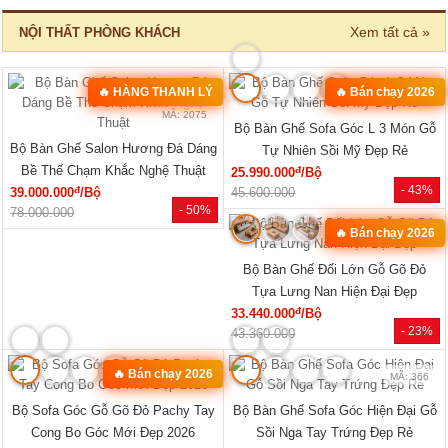
Xem tất cả »
NỘI THẤT PHÒNG KHÁCH
🔥 HÀNG THANH LÝ
🔥 Bán chạy 2026
MÃ: 2582
MÃ: 2075
Bộ Bàn Ghế Sofa Góc L 3 Món Gỗ
Bộ Bàn Ghế Salon Hương Đá Dáng
Tự Nhiên Sồi Mỹ Đẹp Rẻ
Bề Thế Chạm Khắc Nghệ Thuật
đ
25.990.000
/Bộ
- 43%
đ
39.000.000
/Bộ
45.600.000
- 50%
78.000.000
🔥 Bán chạy 2026
MÃ: 3431
Bộ Bàn Ghế Đối Lớn Gỗ Gõ Đỏ
Tựa Lưng Nan Hiện Đại Đẹp
đ
33.440.000
/Bộ
- 23%
43.360.000
🔥 Bán chạy 2026
MÃ: 8427
MÃ: 366
Bộ Sofa Góc Gỗ Gõ Đỏ Pachy Tay
Bộ Bàn Ghế Sofa Góc Hiện Đại Gỗ
Cong Bo Góc Mới Đẹp 2026
Sồi Nga Tay Trứng Đẹp Rẻ