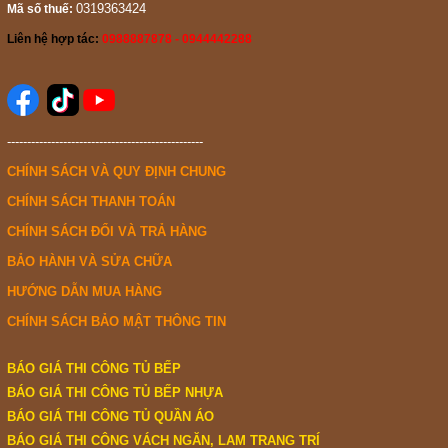
0319363424
Mã số thuế:
Liên hệ hợp tác:
0988887878 - 0944442288
-------------------------------------------------
CHÍNH SÁCH VÀ QUY ĐỊNH CHUNG
CHÍNH SÁCH THANH TOÁN
CHÍNH SÁCH ĐỔI VÀ TRẢ HÀNG
BẢO HÀNH VÀ SỬA CHỮA
HƯỚNG DẪN MUA HÀNG
CHÍNH SÁCH BẢO MẬT THÔNG TIN
BÁO GIÁ THI CÔNG TỦ BẾP
BÁO GIÁ THI CÔNG TỦ BẾP NHỰA
BÁO GIÁ THI CÔNG TỦ QUẦN ÁO
BÁO GIÁ THI CÔNG VÁCH NGĂN, LAM TRANG TRÍ