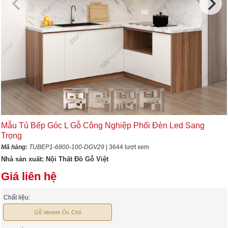
Mẫu Tủ Bếp Góc L Gỗ Công Nghiệp Phối Đèn Led Sang
Trọng
Mã hàng:
TUBEP1-6800-100-DGV29
| 3644 lượt xem
Nhà sản xuất:
Nội Thất Đồ Gỗ Việt
Giá liên hệ
Chất liệu:
Gỗ Veneer Óc Chó