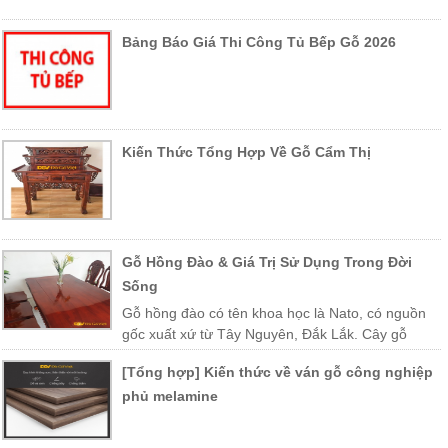
Bảng Báo Giá Thi Công Tủ Bếp Gỗ 2026
Kiến Thức Tổng Hợp Về Gỗ Cẩm Thị
Gỗ Hồng Đào & Giá Trị Sử Dụng Trong Đời
Sống
Gỗ hồng đào có tên khoa học là Nato, có nguồn
gốc xuất xứ từ Tây Nguyên, Đắk Lắk. Cây gỗ
được trồng nhiều ở các vùng miền Trung Việt Nam như Khánh Hòa,
[Tổng hợp] Kiến thức về ván gỗ công nghiệp
Phú Yên, Lào, Campuchia…
phủ melamine