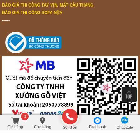
BÁO GIÁ THI CÔNG TAY VỊN, MẶT CẦU THANG
BÁO GIÁ THI CÔNG SOFA NỆM
------
0
Giá liên hệ
Đặt mua
Giỏ hàng
Cửa hàng
Facebook
Gọi điện
Chat Zalo
NỘI THẤT ĐỒ GỖ VIỆT © 2017 NOITHATDOGOVIET.COM ALL RIGHTS