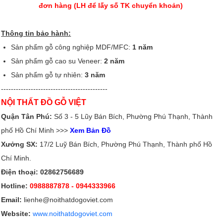
đơn hàng (LH để lấy số TK chuyển khoản)
Thông tin bảo hành:
Sản phẩm gỗ công nghiệp MDF/MFC:
1 năm
Sản phẩm gỗ cao su Veneer:
2 năm
Sản phẩm gỗ tự nhiên:
3 năm
-------------------------------------------
NỘI THẤT ĐỒ GỖ VIỆT
Quận Tân Phú:
Số 3 - 5 Lũy Bán Bích, Phường Phú Thạnh, Thành
phố Hồ Chí Minh >>>
Xem Bản Đồ
Xưởng SX:
17/2 Luỹ Bán Bích, Phường Phú Thạnh, Thành phố Hồ
Chí Minh.
Điện thoại: 02862756689
Hotline:
0988887878
- 0944333966
Email:
lienhe@noithatdogoviet.com
Website:
www.noithatdogoviet.com