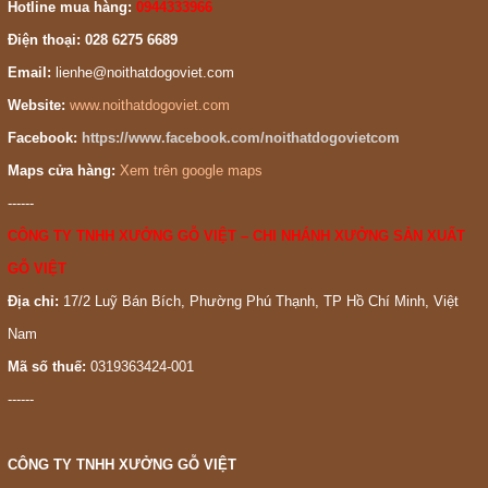
Hotline mua hàng:
0944333966
Điện thoại: 028 6275 6689
Email:
lienhe@noithatdogoviet.com
Website:
www.noithatdogoviet.com
Facebook:
https://www.facebook.com/noithatdogovietcom
Maps cửa hàng:
Xem trên google maps
------
CÔNG TY TNHH XƯỞNG GỖ VIỆT – CHI NHÁNH XƯỞNG SẢN XUẤT
GỖ VIỆT
Địa chỉ:
17/2 Luỹ Bán Bích, Phường Phú Thạnh, TP Hồ Chí Minh, Việt
Nam
Mã số thuế:
0319363424-001
------
CÔNG TY TNHH XƯỞNG GỖ VIỆT