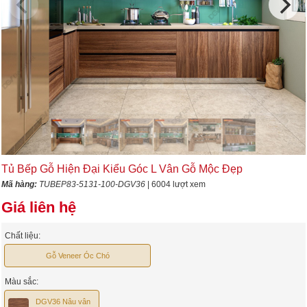
Tủ Bếp Gỗ Hiện Đại Kiểu Góc L Vân Gỗ Mộc Đẹp
Mã hàng:
TUBEP83-5131-100-DGV36
| 6004 lượt xem
Giá liên hệ
Chất liệu:
Gỗ Veneer Óc Chó
Màu sắc:
DGV36 Nâu vân