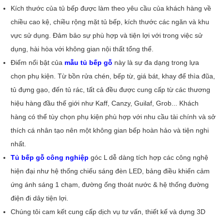
Kích thước của tủ bếp được làm theo yêu cầu của khách hàng về
chiều cao kệ, chiều rộng mặt tủ bếp, kích thước các ngăn và khu
vực sử dụng. Đảm bảo sự phù hợp và tiện lợi với trong việc sử
dụng, hài hòa với không gian nội thất tổng thể.
Điểm nổi bật của
mẫu tủ bếp gỗ
này là sự đa dạng trong lựa
chọn phụ kiện. Từ bồn rửa chén, bếp từ, giá bát, khay để thìa đũa,
tủ đựng gạo, đến tủ rác, tất cả đều được cung cấp từ các thương
hiệu hàng đầu thế giới như Kaff, Canzy, Guilaf, Grob... Khách
hàng có thể tùy chọn phụ kiện phù hợp với nhu cầu tài chính và sở
thích cá nhân tạo nên một không gian bếp hoàn hảo và tiện nghi
nhất.
Tủ bếp gỗ công nghiệp
góc L dễ dàng tích hợp các công nghệ
hiện đại như hệ thống chiếu sáng đèn LED, bảng điều khiển cảm
ứng ánh sáng 1 chạm, đường ống thoát nước & hệ thống đường
điện đi dây tiện lợi.
Chúng tôi cam kết cung cấp dịch vụ tư vấn, thiết kế và dựng 3D