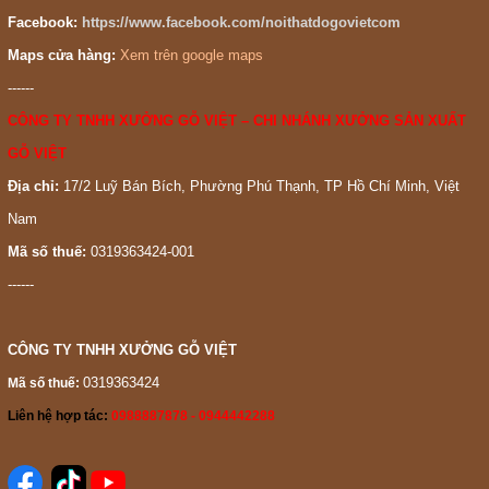
Facebook:
https://www.facebook.com/noithatdogovietcom
Maps cửa hàng:
Xem trên google maps
------
CÔNG TY TNHH XƯỞNG GỖ VIỆT – CHI NHÁNH XƯỞNG SẢN XUẤT
GỖ VIỆT
Địa chỉ:
17/2 Luỹ Bán Bích, Phường Phú Thạnh, TP Hồ Chí Minh, Việt
Nam
Mã số thuế:
0319363424-001
------
CÔNG TY TNHH XƯỞNG GỖ VIỆT
0319363424
Mã số thuế:
Liên hệ hợp tác:
0988887878 - 0944442288