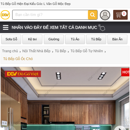
Tủ Bếp Gỗ Hiện Đại Kiểu Góc L Vân Gỗ Mộc Đẹp
0
NHẤN VÀO ĐÂY ĐỂ XEM TẤT CẢ DANH MỤC
Sofa Gỗ
Kệ tivi
Giường
Tủ Áo
Tủ Bếp
Bàn Ăn
Trang chủ
›
Nội Thất Nhà Bếp
›
Tủ Bếp
›
Tủ Bếp Gỗ Tự Nhiên
›
Tủ Bếp Gỗ Óc Chó
HOT