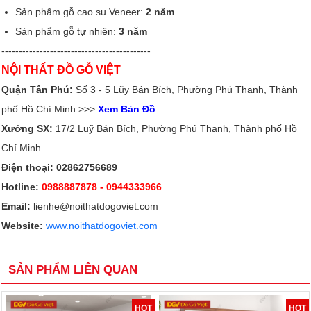
Sản phẩm gỗ cao su Veneer:
2 năm
Sản phẩm gỗ tự nhiên:
3 năm
-------------------------------------------
NỘI THẤT ĐỒ GỖ VIỆT
Quận Tân Phú:
Số 3 - 5 Lũy Bán Bích, Phường Phú Thạnh, Thành
phố Hồ Chí Minh >>>
Xem Bản Đồ
Xưởng SX:
17/2 Luỹ Bán Bích, Phường Phú Thạnh, Thành phố Hồ
Chí Minh.
Điện thoại: 02862756689
Hotline:
0988887878
- 0944333966
Email:
lienhe@noithatdogoviet.com
Website:
www.noithatdogoviet.com
SẢN PHẨM LIÊN QUAN
HOT
HOT