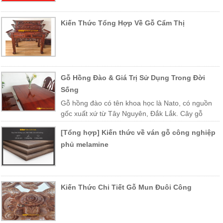
Kiến Thức Tổng Hợp Về Gỗ Cẩm Thị
Gỗ Hồng Đào & Giá Trị Sử Dụng Trong Đời
Sống
Gỗ hồng đào có tên khoa học là Nato, có nguồn
gốc xuất xứ từ Tây Nguyên, Đắk Lắk. Cây gỗ
được trồng nhiều ở các vùng miền Trung Việt Nam như Khánh Hòa,
[Tổng hợp] Kiến thức về ván gỗ công nghiệp
Phú Yên, Lào, Campuchia…
phủ melamine
Kiến Thức Chi Tiết Gỗ Mun Đuôi Công