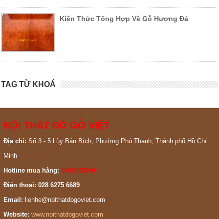
Kiến Thức Tổng Hợp Về Gỗ Hương Đá
TAG TỪ KHOÁ
NỘI THẤT ĐỒ GỖ VIỆT
Địa chỉ:
Số 3 - 5 Lũy Bán Bích, Phường Phú Thạnh, Thành phố Hồ Chí
Minh
Hotline mua hàng:
0944333966
Điện thoại: 028 6275 6689
Email:
lienhe@noithatdogoviet.com
Website:
www.noithatdogoviet.com