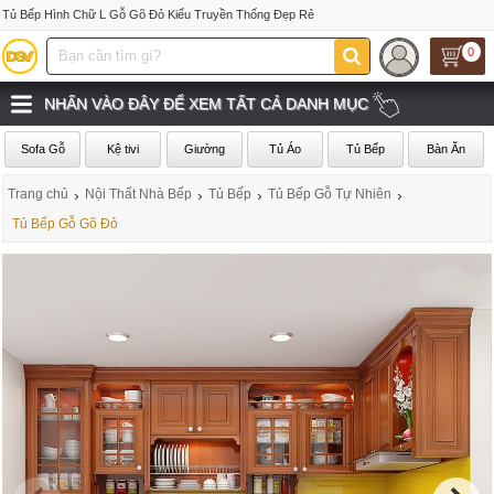
Tủ Bếp Hình Chữ L Gỗ Gõ Đỏ Kiểu Truyền Thống Đẹp Rẻ
0
NHẤN VÀO ĐÂY ĐỂ XEM TẤT CẢ DANH MỤC
Sofa Gỗ
Kệ tivi
Giường
Tủ Áo
Tủ Bếp
Bàn Ăn
Trang chủ
›
Nội Thất Nhà Bếp
›
Tủ Bếp
›
Tủ Bếp Gỗ Tự Nhiên
›
Tủ Bếp Gỗ Gõ Đỏ