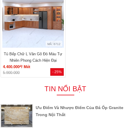
MÃ: 6712
Tủ Bếp Chữ L Vân Gõ Đỏ Màu Tự
Nhiên Phong Cách Hiện Đại
đ
4.400.000
/ Mét
- 25%
5.900.000
TIN NỔI BẬT
Ưu Điểm Và Nhược Điểm Của Đá Ốp Granite
Trong Nội Thất