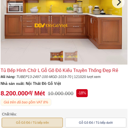
Tủ Bếp Hình Chữ L Gỗ Gõ Đỏ Kiểu Truyền Thống Đẹp Rẻ
Mã hàng:
TUBEP13-2497-100-MGD-1019-70
| 121020 lượt xem
Nhà sản xuất:
Nội Thất Đồ Gỗ Việt
8.200.000
/ Mét
đ
10.000.000
-18%
Giá trên đã bao gồm VAT 8%
Chất liệu:
Gỗ Gõ Đỏ / Tủ bếp trên
Gỗ Gõ Đỏ / Tủ bếp dưới