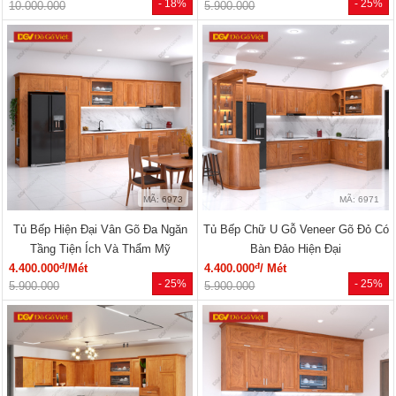
- 18%
- 25%
10.000.000
5.900.000
MÃ: 6973
MÃ: 6971
Tủ Bếp Hiện Đại Vân Gõ Đa Ngăn
Tủ Bếp Chữ U Gỗ Veneer Gõ Đỏ Có
Tầng Tiện Ích Và Thẩm Mỹ
Bàn Đảo Hiện Đại
đ
đ
4.400.000
/Mét
4.400.000
/ Mét
- 25%
- 25%
5.900.000
5.900.000