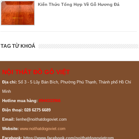
Kiến Thức Tổng Hợp Về Gỗ Hương Đá
TAG TỪ KHOÁ
NỘI THẤT ĐỒ GỖ VIỆT
Địa chỉ:
Số 3 - 5 Lũy Bán Bích, Phường Phú Thạnh, Thành phố Hồ Chí
Minh
Hotline mua hàng:
0944333966
Điện thoại: 028 6275 6689
Email:
lienhe@noithatdogoviet.com
Website:
www.noithatdogoviet.com
Facebook:
https://www.facebook.com/noithatdogovietcom