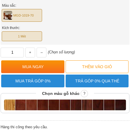
Màu sắc:
MGD-1019-70
Kích thước:
1 Mét
(Chọn số lượng)
+
–
MUA TRẢ GÓP 0%
TRẢ GÓP 0% QUA THẺ
Chọn màu gỗ khác
?
Hàng thi công theo yêu cầu.