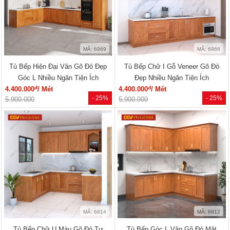
MÃ: 6969
MÃ: 6966
Tủ Bếp Hiện Đại Vân Gõ Đỏ Đẹp
Tủ Bếp Chữ I Gỗ Veneer Gõ Đỏ
Góc L Nhiều Ngăn Tiện Ích
Đẹp Nhiều Ngăn Tiện Ích
đ
đ
4.400.000
/ Mét
4.400.000
/ Mét
- 25%
- 25%
5.900.000
5.900.000
MÃ: 6814
MÃ: 6812
Tủ Bếp Chữ U Màu Gõ Đỏ Tự
Tủ Bếp Góc L Vân Gõ Đỏ Mặt