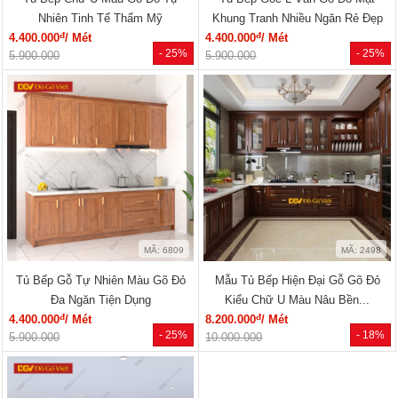
Nhiên Tinh Tế Thẩm Mỹ
Khung Tranh Nhiều Ngăn Rẻ Đẹp
đ
đ
4.400.000
/ Mét
4.400.000
/ Mét
- 25%
- 25%
5.900.000
5.900.000
MÃ: 6809
MÃ: 2498
Tủ Bếp Gỗ Tự Nhiên Màu Gõ Đỏ
Mẫu Tủ Bếp Hiện Đại Gỗ Gõ Đỏ
Đa Ngăn Tiện Dụng
Kiểu Chữ U Màu Nâu Bền...
đ
đ
4.400.000
/ Mét
8.200.000
/ Mét
- 25%
- 18%
5.900.000
10.000.000