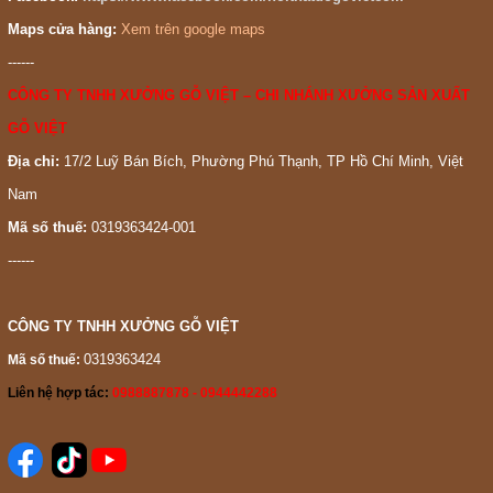
Maps cửa hàng:
Xem trên google maps
------
CÔNG TY TNHH XƯỞNG GỖ VIỆT – CHI NHÁNH XƯỞNG SẢN XUẤT
GỖ VIỆT
Địa chỉ:
17/2 Luỹ Bán Bích, Phường Phú Thạnh, TP Hồ Chí Minh, Việt
Nam
Mã số thuế:
0319363424-001
------
CÔNG TY TNHH XƯỞNG GỖ VIỆT
0319363424
Mã số thuế:
Liên hệ hợp tác:
0988887878 - 0944442288