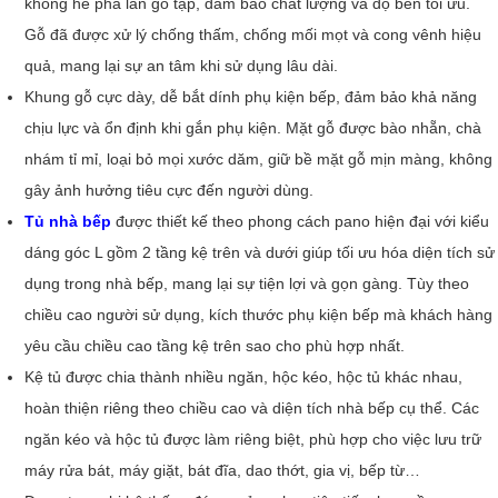
không hề pha lẫn gỗ tạp, đảm bảo chất lượng và độ bền tối ưu.
Gỗ đã được xử lý chống thấm, chống mối mọt và cong vênh hiệu
quả, mang lại sự an tâm khi sử dụng lâu dài.
Khung gỗ cực dày, dễ bắt dính phụ kiện bếp, đảm bảo khả năng
chịu lực và ổn định khi gắn phụ kiện. Mặt gỗ được bào nhẵn, chà
nhám tỉ mỉ, loại bỏ mọi xước dăm, giữ bề mặt gỗ mịn màng, không
gây ảnh hưởng tiêu cực đến người dùng.
Tủ nhà bếp
được thiết kế theo phong cách pano hiện đại với kiểu
dáng góc L gồm 2 tầng kệ trên và dưới giúp tối ưu hóa diện tích sử
dụng trong nhà bếp, mang lại sự tiện lợi và gọn gàng. Tùy theo
chiều cao người sử dụng, kích thước phụ kiện bếp mà khách hàng
yêu cầu chiều cao tầng kệ trên sao cho phù hợp nhất.
Kệ tủ được chia thành nhiều ngăn, hộc kéo, hộc tủ khác nhau,
hoàn thiện riêng theo chiều cao và diện tích nhà bếp cụ thể. Các
ngăn kéo và hộc tủ được làm riêng biệt, phù hợp cho việc lưu trữ
máy rửa bát, máy giặt, bát đĩa, dao thớt, gia vị, bếp từ…