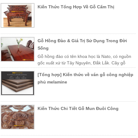
Kiến Thức Tổng Hợp Về Gỗ Cẩm Thị
Gỗ Hồng Đào & Giá Trị Sử Dụng Trong Đời
Sống
Gỗ hồng đào có tên khoa học là Nato, có nguồn
gốc xuất xứ từ Tây Nguyên, Đắk Lắk. Cây gỗ
được trồng nhiều ở các vùng miền Trung Việt Nam như Khánh Hòa,
[Tổng hợp] Kiến thức về ván gỗ công nghiệp
Phú Yên, Lào, Campuchia…
phủ melamine
Kiến Thức Chi Tiết Gỗ Mun Đuôi Công