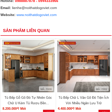
Hotline:
0988887878
- 0944333966
Email:
lienhe@noithatdogoviet.com
Website:
www.noithatdogoviet.com
SẢN PHẨM LIÊN QUAN
MÃ: 7006
MÃ: 7002
Tủ Bếp Gỗ Gõ Đỏ Tự Nhiên Góc
Tủ Bếp Chữ L Vân Gõ Đỏ Tiện Ích
Chữ U Kèm Tủ Rượu Bền...
Với Nhiều Ngăn Lưu Trữ
đ
đ
8.200.000
/ Mét
4.400.000
/ Mét