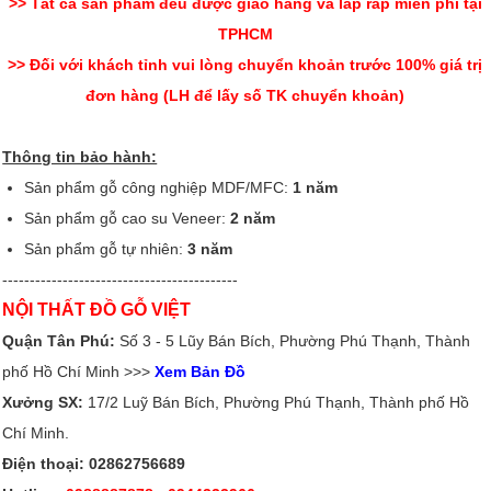
>> Tất cả sản phẩm đều được giao hàng và lắp ráp miễn phí tại
TPHCM
>> Đối với khách tỉnh vui lòng chuyển khoản trước 100% giá trị
đơn hàng (LH để lấy số TK chuyển khoản)
Thông tin bảo hành:
Sản phẩm gỗ công nghiệp MDF/MFC:
1 năm
Sản phẩm gỗ cao su Veneer:
2 năm
Sản phẩm gỗ tự nhiên:
3 năm
-------------------------------------------
NỘI THẤT ĐỒ GỖ VIỆT
Quận Tân Phú:
Số 3 - 5 Lũy Bán Bích, Phường Phú Thạnh, Thành
phố Hồ Chí Minh >>>
Xem Bản Đồ
Xưởng SX:
17/2 Luỹ Bán Bích, Phường Phú Thạnh, Thành phố Hồ
Chí Minh.
Điện thoại: 02862756689