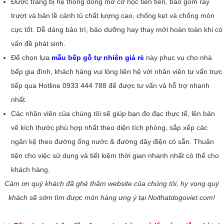
Được trang bị hệ thống đóng mở cơ học tiên tiến, bao gồm ray
trượt và bản lề cánh tủ chất lượng cao, chống kẹt và chống mòn
cực tốt. Dễ dàng bảo trì, bảo dưỡng hay thay mới hoàn toàn khi có
vấn đề phát sinh.
Để chọn lựa
mẫu bếp gỗ tự nhiên giá rẻ
này phục vụ cho nhà
bếp gia đình, khách hàng vui lòng liên hệ với nhân viên tư vấn trực
tiếp qua Hotline 0933 444 788 để được tư vấn và hỗ trợ nhanh
nhất.
Các nhân viên của chúng tôi sẽ giúp bạn đo đạc thực tế, lên bản
vẽ kích thước phù hợp nhất theo diện tích phòng, sắp xếp các
ngăn kệ theo đường ống nước & đường dây điện có sẵn. Thuận
tiện cho việc sử dụng và tiết kiệm thời gian nhanh nhất có thể cho
khách hàng.
Cám ơn quý khách đã ghé thăm website của chúng tôi, hy vọng quý
khách sẽ sớm tìm được món hàng ưng ý tại Noithatdogoviet.com!