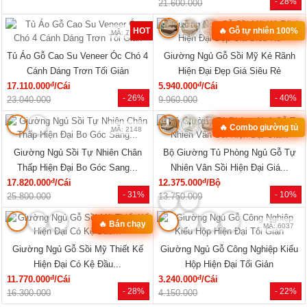
- 28%
21.600.000
HOT
🔥 Gỗ tự nhiên 100%
MÃ: 7285
MÃ: 2079
Tủ Áo Gỗ Cao Su Veneer Óc Chó 4
Giường Ngủ Gỗ Sồi Mỹ Kẻ Rãnh
Cánh Dáng Trơn Tối Giản
Hiện Đại Đẹp Giá Siêu Rẻ
đ
đ
17.110.000
/Cái
5.940.000
/Cái
- 26%
- 40%
23.040.000
9.960.000
🔥 Combo giường tủ
MÃ: 2148
MÃ: 2034
Giường Ngủ Sồi Tự Nhiên Chân
Bộ Giường Tủ Phòng Ngủ Gỗ Tự
Thấp Hiện Đại Bo Góc Sang...
Nhiên Vân Sồi Hiện Đại Giá...
đ
đ
17.820.000
/Cái
12.375.000
/Bộ
- 31%
- 10%
25.800.000
13.750.000
🔥 Bán chạy
MÃ: 7723
MÃ: 6037
Giường Ngủ Gỗ Sồi Mỹ Thiết Kế
Giường Ngủ Gỗ Công Nghiệp Kiểu
Hiện Đại Có Kệ Đầu...
Hộp Hiện Đại Tối Giản
đ
đ
11.770.000
/Cái
3.240.000
/Cái
- 28%
- 22%
16.300.000
4.150.000