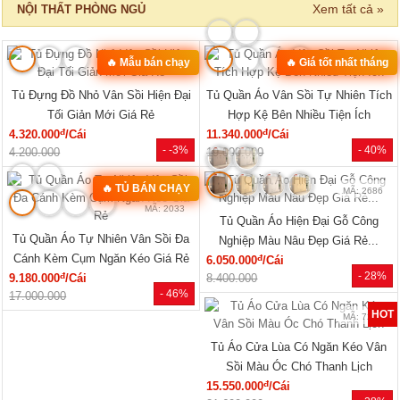
Xem tất cả »
NỘI THẤT PHÒNG NGỦ
🔥 Mẫu bán chạy
🔥 Giá tốt nhất tháng
MÃ: 2168
MÃ: 2137
Tủ Đựng Đồ Nhỏ Vân Sồi Hiện Đại
Tủ Quần Áo Vân Sồi Tự Nhiên Tích
Tối Giản Mới Giá Rẻ
Hợp Kệ Bên Nhiều Tiện Ích
đ
đ
4.320.000
/Cái
11.340.000
/Cái
- -3%
- 40%
4.200.000
19.000.000
🔥 TỦ BÁN CHẠY
MÃ: 2686
MÃ: 2033
Tủ Quần Áo Hiện Đại Gỗ Công
Tủ Quần Áo Tự Nhiên Vân Sồi Đa
Nghiệp Màu Nâu Đẹp Giá Rẻ...
Cánh Kèm Cụm Ngăn Kéo Giá Rẻ
đ
6.050.000
/Cái
- 28%
đ
9.180.000
/Cái
8.400.000
- 46%
17.000.000
HOT
MÃ: 7288
Tủ Áo Cửa Lùa Có Ngăn Kéo Vân
Sồi Màu Óc Chó Thanh Lịch
đ
15.550.000
/Cái