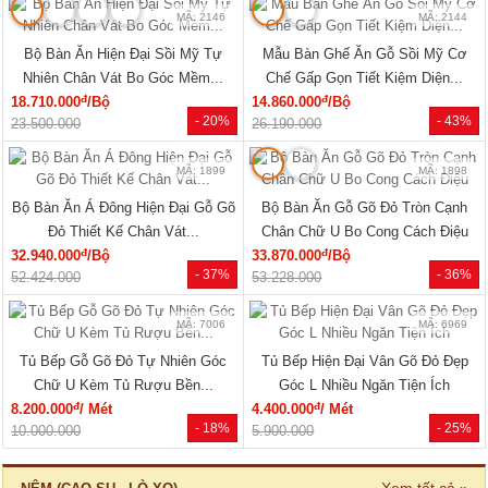
MÃ: 2146
MÃ: 2144
Bộ Bàn Ăn Hiện Đại Sồi Mỹ Tự
Mẫu Bàn Ghế Ăn Gỗ Sồi Mỹ Cơ
Nhiên Chân Vát Bo Góc Mềm...
Chế Gấp Gọn Tiết Kiệm Diện...
đ
đ
18.710.000
/Bộ
14.860.000
/Bộ
- 20%
- 43%
23.500.000
26.190.000
MÃ: 1899
MÃ: 1898
Bộ Bàn Ăn Á Đông Hiện Đại Gỗ Gõ
Bộ Bàn Ăn Gỗ Gõ Đỏ Tròn Cạnh
Đỏ Thiết Kế Chân Vát...
Chân Chữ U Bo Cong Cách Điệu
đ
đ
32.940.000
/Bộ
33.870.000
/Bộ
- 37%
- 36%
52.424.000
53.228.000
MÃ: 7006
MÃ: 6969
Tủ Bếp Gỗ Gõ Đỏ Tự Nhiên Góc
Tủ Bếp Hiện Đại Vân Gõ Đỏ Đẹp
Chữ U Kèm Tủ Rượu Bền...
Góc L Nhiều Ngăn Tiện Ích
đ
đ
8.200.000
/ Mét
4.400.000
/ Mét
- 18%
- 25%
10.000.000
5.900.000
Xem tất cả »