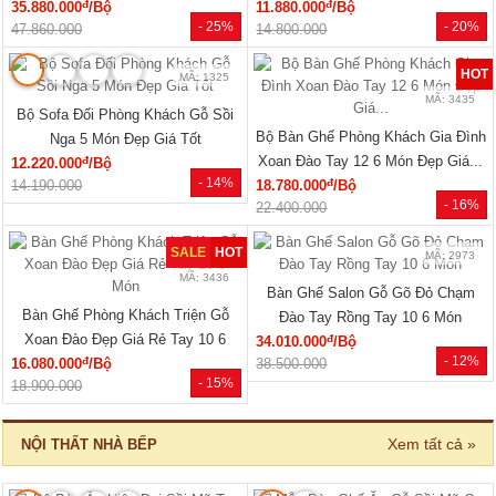
đ
đ
35.880.000
/Bộ
11.880.000
/Bộ
- 25%
- 20%
47.860.000
14.800.000
HOT
MÃ: 1325
MÃ: 3435
Bộ Sofa Đối Phòng Khách Gỗ Sồi
Bộ Bàn Ghế Phòng Khách Gia Đình
Nga 5 Món Đẹp Giá Tốt
Xoan Đào Tay 12 6 Món Đẹp Giá...
đ
12.220.000
/Bộ
- 14%
đ
14.190.000
18.780.000
/Bộ
- 16%
22.400.000
SALE
HOT
MÃ: 2973
MÃ: 3436
Bàn Ghế Salon Gỗ Gõ Đỏ Chạm
Bàn Ghế Phòng Khách Triện Gỗ
Đào Tay Rồng Tay 10 6 Món
Xoan Đào Đẹp Giá Rẻ Tay 10 6
đ
34.010.000
/Bộ
- 12%
đ
16.080.000
/Bộ
Món
38.500.000
- 15%
18.900.000
Xem tất cả »
NỘI THẤT NHÀ BẾP