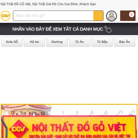
Nội Thất Đồ Gỗ Việt, Nội Thất Giá Rẻ Cho Gia Đình, Khách Sạn
0
NHẤN VÀO ĐÂY ĐỂ XEM TẤT CẢ DANH MỤC
Sofa Gỗ
Kệ tivi
Giường
Tủ Áo
Tủ Bếp
Bàn Ăn