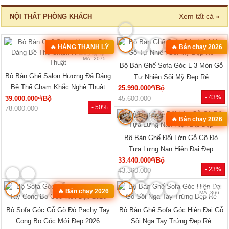
Xem tất cả »
NỘI THẤT PHÒNG KHÁCH
🔥 HÀNG THANH LÝ
🔥 Bán chạy 2026
MÃ: 2582
MÃ: 2075
Bộ Bàn Ghế Sofa Góc L 3 Món Gỗ
Bộ Bàn Ghế Salon Hương Đá Dáng
Tự Nhiên Sồi Mỹ Đẹp Rẻ
Bề Thế Chạm Khắc Nghệ Thuật
đ
25.990.000
/Bộ
- 43%
đ
39.000.000
/Bộ
45.600.000
- 50%
78.000.000
🔥 Bán chạy 2026
MÃ: 3431
Bộ Bàn Ghế Đối Lớn Gỗ Gõ Đỏ
Tựa Lưng Nan Hiện Đại Đẹp
đ
33.440.000
/Bộ
- 23%
43.360.000
🔥 Bán chạy 2026
MÃ: 8427
MÃ: 366
Bộ Sofa Góc Gỗ Gõ Đỏ Pachy Tay
Bộ Bàn Ghế Sofa Góc Hiện Đại Gỗ
Cong Bo Góc Mới Đẹp 2026
Sồi Nga Tay Trứng Đẹp Rẻ