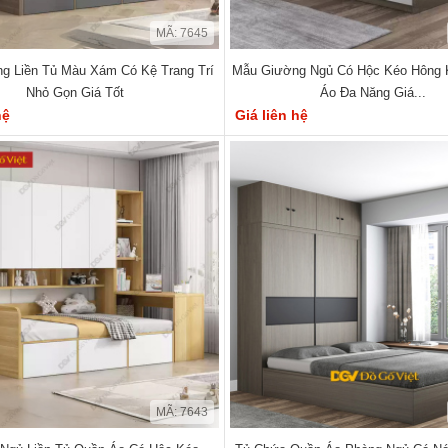
MÃ: 7645
g Liền Tủ Màu Xám Có Kệ Trang Trí
Mẫu Giường Ngủ Có Hộc Kéo Hông 
Nhỏ Gọn Giá Tốt
Áo Đa Năng Giá...
hệ
Giá liên hệ
MÃ: 7643