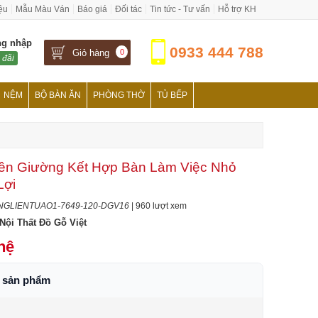
iệu
Mẫu Màu Ván
Báo giá
Đối tác
Tin tức - Tư vấn
Hỗ trợ KH
ng nhập
0933 444 788
Giỏ hàng
0
 đãi
NỆM
BỘ BÀN ĂN
PHÒNG THỜ
TỦ BẾP
ền Giường Kết Hợp Bàn Làm Việc Nhỏ
Lợi
NGLIENTUAO1-7649-120-DGV16
| 960 lượt xem
Nội Thất Đồ Gỗ Việt
 hệ
h sản phẩm