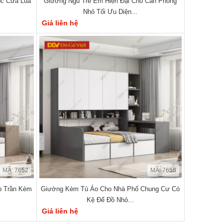
óc Cửa Lùa
Giường Ngủ Trẻ Em Hiện Đại Cho Căn Phòng
Nhỏ Tối Ưu Diện...
Giá liên hệ
MÃ: 7652
MÃ: 7658
p Trần Kèm
Giường Kèm Tủ Áo Cho Nhà Phố Chung Cư Có
Kệ Để Đồ Nhỏ...
Giá liên hệ