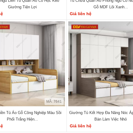
Ngủ Liền Tủ Quần Áo Có Hộc Kéo
Tủ Chứa Quần Áo Phòng Ngủ Có N
Giường Tiện Lợi
Gỗ MDF Lõi Xanh...
hệ
Giá liên hệ
MÃ: 7641
iền Tủ Áo Gỗ Công Nghiệp Màu Sồi
Giường Tủ Kết Hợp Đa Năng Nóc Á
Phối Trắng Hiện...
Bàn Làm Việc Nhỏ
hệ
Giá liên hệ