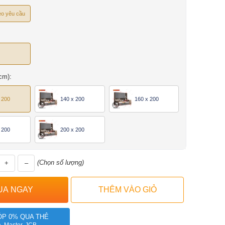
o yêu cầu
cm):
 200
140 x 200
160 x 200
 200
200 x 200
(Chọn số lượng)
+
–
ÓP 0% QUA THẺ