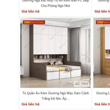
Giường Ngủ Kết Hợp Tủ Áo Kèm Bàn PC Đẹp
Giường 
Cho Phòng Ngủ Nhỏ
Giá liên hệ
Giá liên 
MÃ: 7653
Tủ Quần Áo Kèm Giường Ngủ Màu Xám Cánh
Giường L
Trắng Kệ Nóc Áp...
Giá liên hệ
Giá liên 