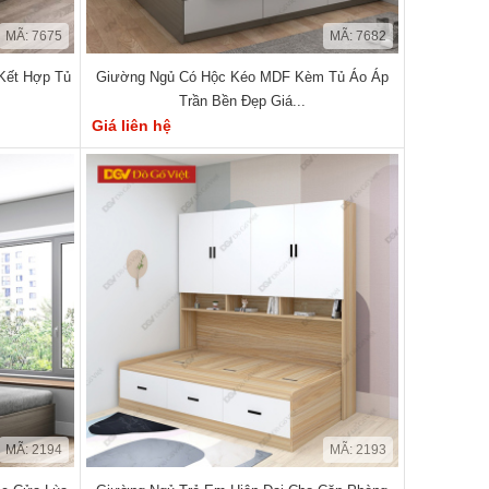
MÃ: 7675
MÃ: 7682
Kết Hợp Tủ
Giường Ngủ Có Hộc Kéo MDF Kèm Tủ Áo Áp
Trần Bền Đẹp Giá...
Giá liên hệ
MÃ: 2194
MÃ: 2193