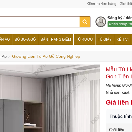
Kiểm tra đơn hàng
Giới th
Đăng ký / đă
Nhận ngay ưu
ẦN ÁO
BỘ SOFA GỖ
BÀN TRANG ĐIỂM
TỦ RƯỢU
TỦ GIÀY
KỆ TIVI
n Áo
›
Giường Liền Tủ Áo Gỗ Công Nghiệp
Mẫu Tủ Li
Gọn Tiện 
Mã hàng:
GIUO
Nhà sản xuất:
Giá liên
Thuộc tín
Chất liệu: