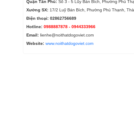
Quận Tân Phú:
Số 3 - 5 Lũy Bán Bích, Phường Phú Th
Xưởng SX:
17/2 Luỹ Bán Bích, Phường Phú Thạnh, Thà
Điện thoại: 02862756689
Hotline:
0988887878
- 0944333966
Email:
lienhe@noithatdogoviet.com
Website:
www.noithatdogoviet.com