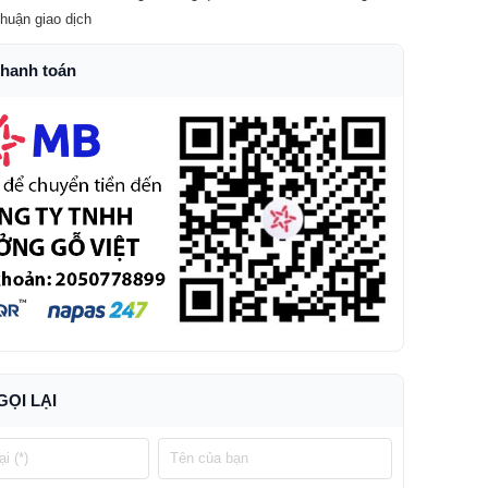
thuận giao dịch
thanh toán
GỌI LẠI