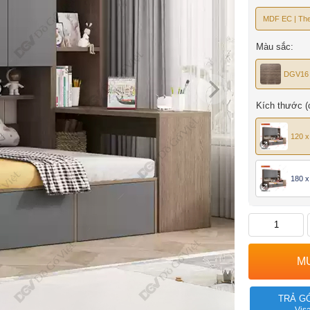
MDF EC | The
Màu sắc:
DGV16
Kích thước (
120 x
180 x
TRẢ G