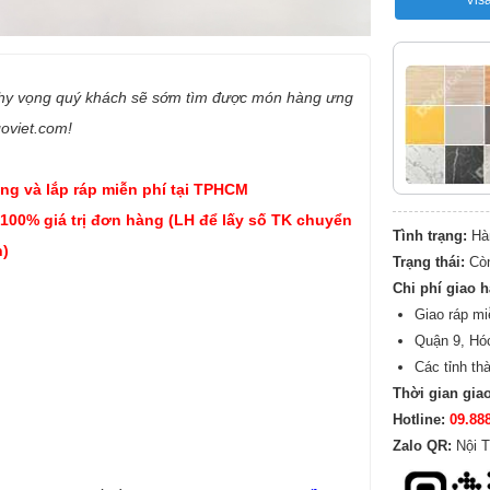
Vis
 hy vọng quý khách sẽ sớm tìm được món hàng ưng
goviet.com!
ng và lắp ráp miễn phí tại TPHCM
 100% giá trị đơn hàng (LH để lấy số TK chuyển
Tình trạng:
Hà
)
Trạng thái:
Cò
Chi phí giao 
Giao ráp mi
Quận 9, Hó
Các tỉnh th
Thời gian gia
Hotline:
09.88
Zalo QR:
Nội T