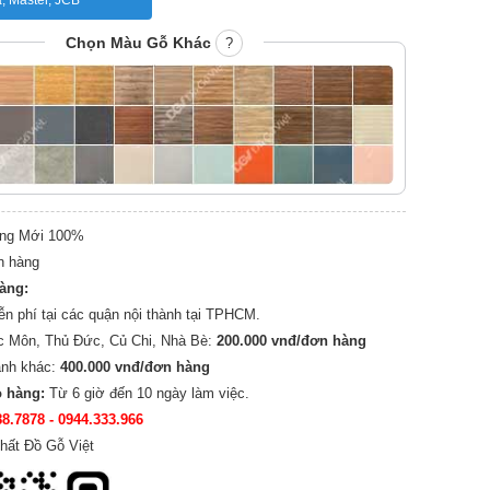
a, Master, JCB
Chọn Màu Gỗ Khác
?
ng Mới 100%
n hàng
hàng:
ễn phí tại các quận nội thành tại TPHCM.
c Môn, Thủ Đức, Củ Chi, Nhà Bè:
200.000 vnđ/đơn hàng
ành khác:
400.000 vnđ/đơn hàng
o hàng:
Từ 6 giờ đến 10 ngày làm việc.
88.7878
- 0944.333.966
hất Đồ Gỗ Việt