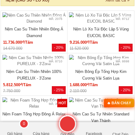
13.750.000
16.300.000
MÃ: 6037
Giường Ngủ Gỗ Công Nghiệp Kiểu
Hộp Hiện Đại Tối Giản
đ
3.240.000
/Cái
- 22%
4.150.000
Xem tất cả »
NỘI THẤT PHÒNG KHÁCH
0
🔥 HÀNG THANH LÝ
🔥 Bán chạy 2026
Giỏ hàng
Cửa hàng
Facebook
Gọi điện
Chat Zalo