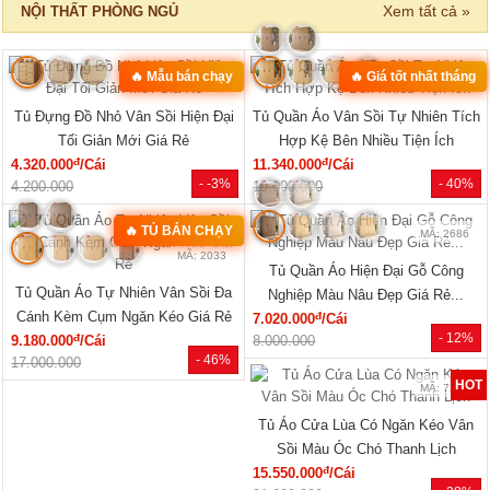
‹
›
MÃ: 8411
MÃ: 3431
Bộ Sofa Góc Gỗ Sồi Mỹ Có Ghế
Bộ Bàn Ghế Đối Lớn Gỗ Gõ Đỏ
Đơn Thiết Kế Bo Tròn
Tựa Lưng Nan Hiện Đại Đẹp
đ
đ
24.610.000
/Bộ
33.440.000
/Bộ
- 43%
- 23%
43.150.000
43.360.000
SẢN PHẨM MỚI
‹
›