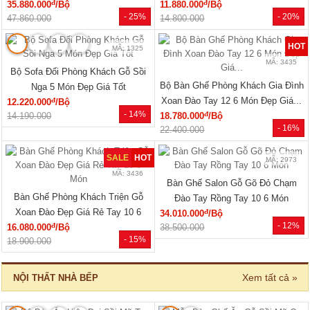
MÃ: 7288
MÃ: 7285
Tủ Áo Cửa Lùa Có Ngăn Kéo Vân
Tủ Áo Gỗ Cao Su Veneer Óc Chó 4
Sồi Màu Óc Chó Thanh Lịch
Cánh Dáng Trơn Tối Giản
đ
đ
15.550.000
/Cái
17.110.000
/Cái
- 28%
- 26%
21.600.000
23.040.000
🔥 Gỗ tự nhiên 100%