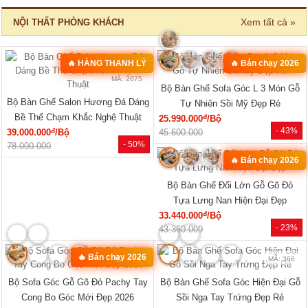
Tủ Đựng Đồ Nhỏ Vân Sồi Hiện Đại
Tủ Quần Áo Vân Sồi Tự Nhiên Tích
Tối Giản Mới Giá Rẻ
Hợp Kệ Bên Nhiều Tiện Ích
đ
đ
4.320.000
/Cái
11.340.000
/Cái
- -3%
- 40%
4.200.000
19.000.000
🔥 TỦ BÁN CHẠY
MÃ: 2033
MÃ: 2686
Tủ Quần Áo Tự Nhiên Vân Sồi Đa
Tủ Quần Áo Hiện Đại Gỗ Công
Cánh Kèm Cụm Ngăn Kéo Giá Rẻ
Nghiệp Màu Nâu Đẹp Giá Rẻ...
đ
đ
9.180.000
/Cái
7.020.000
/Cái
- 46%
- 12%
17.000.000
8.000.000
HOT
HOT