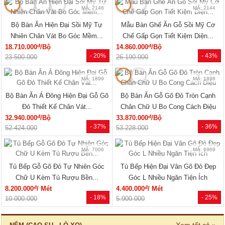
MÃ: 2079
MÃ: 2148
Giường Ngủ Gỗ Sồi Mỹ Kẻ Rãnh
Giường Ngủ Sồi Tự Nhiên Chân
Hiện Đại Đẹp Giá Siêu Rẻ
Thấp Hiện Đại Bo Góc Sang...
đ
đ
5.940.000
/Cái
19.220.000
/Cái
- 40%
- 33%
9.960.000
28.500.000
🔥 Combo giường tủ
🔥 Bán chạy
MÃ: 2034
MÃ: 7723
Bộ Giường Tủ Phòng Ngủ Gỗ Tự
Giường Ngủ Gỗ Sồi Mỹ Thiết Kế
Nhiên Vân Sồi Hiện Đại Giá...
Hiện Đại Có Kệ Đầu...
đ
đ
12.375.000
/Bộ
11.770.000
/Cái
- 10%
- 28%