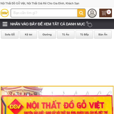
Nội Thất Đồ Gỗ Việt, Nội Thất Giá Rẻ Cho Gia Đình, Khách Sạn
0
NHẤN VÀO ĐÂY ĐỂ XEM TẤT CẢ DANH MỤC
Sofa Gỗ
Kệ tivi
Giường
Tủ Áo
Tủ Bếp
Bàn Ăn
‹
›