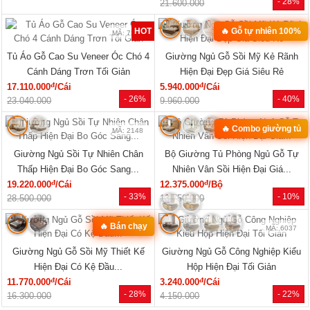
MÃ: 1854
MÃ: 1853
Mẫu Sofa Phòng Khách Gỗ Sồi Mỹ
Bộ Sofa Góc L Gỗ Óc Chó 100%
Tựa Nan Hiện Đại Mới Giá Rẻ
Vân Đẹp Hiện Đại Tay Tựa Lớn
đ
đ
41.140.000
/Bộ
76.470.000
/Bộ
- 25%
- 31%
54.810.000
111.170.000
Xem tất cả »
NỘI THẤT PHÒNG NGỦ
🔥 Mẫu bán chạy
🔥 Giá tốt nhất tháng
MÃ: 2168
MÃ: 2137