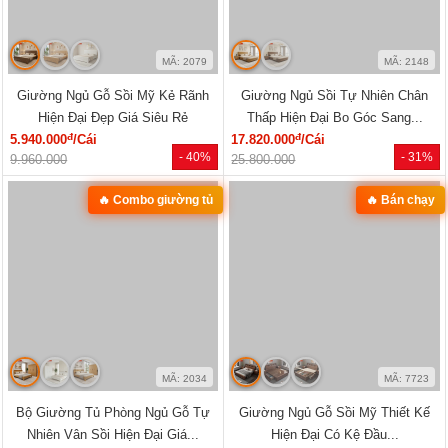
MÃ: 2033
MÃ: 2686
Tủ Quần Áo Tự Nhiên Vân Sồi Đa
Tủ Quần Áo Hiện Đại Gỗ Công
Cánh Kèm Cụm Ngăn Kéo Giá Rẻ
Nghiệp Màu Nâu Đẹp Giá Rẻ...
đ
đ
9.180.000
/Cái
6.050.000
/Cái
- 46%
- 28%
17.000.000
8.400.000
HOT
HOT
MÃ: 7288
MÃ: 7285
Tủ Áo Cửa Lùa Có Ngăn Kéo Vân
Tủ Áo Gỗ Cao Su Veneer Óc Chó 4
Sồi Màu Óc Chó Thanh Lịch
Cánh Dáng Trơn Tối Giản