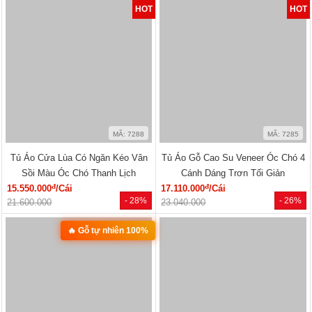
🔥 Mẫu bán chạy
🔥 Giá tốt nhất tháng
MÃ: 2168
MÃ: 2137
Tủ Đựng Đồ Nhỏ Vân Sồi Hiện Đại
Tủ Quần Áo Vân Sồi Tự Nhiên Tích
Tối Giản Mới Giá Rẻ
Hợp Kệ Bên Nhiều Tiện Ích
đ
đ
4.320.000
/Cái
11.340.000
/Cái
- -3%
- 40%
4.200.000
19.000.000
🔥 TỦ BÁN CHẠY