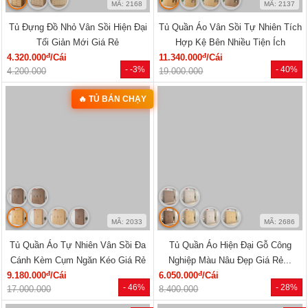
SẢN PHẨM MỚI
‹
›
MÃ: 1854
MÃ: 1853
Mẫu Sofa Phòng Khách Gỗ Sồi Mỹ
Bộ Sofa Góc L Gỗ Óc Chó 100%
Tựa Nan Hiện Đại Mới Giá Rẻ
Vân Đẹp Hiện Đại Tay Tựa Lớn
đ
đ
41.140.000
/Bộ
76.470.000
/Bộ
- 25%
- 31%
54.810.000
111.170.000
Xem tất cả »
NỘI THẤT PHÒNG NGỦ