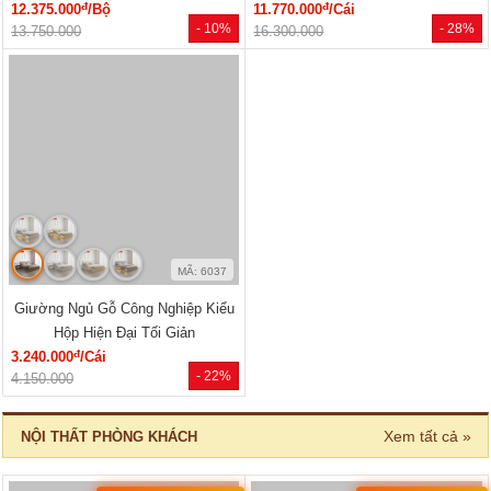
đ
đ
15.550.000
/Cái
17.110.000
/Cái
- 28%
- 26%
21.600.000
23.040.000
🔥 Gỗ tự nhiên 100%
MÃ: 2079
MÃ: 2148
Giường Ngủ Gỗ Sồi Mỹ Kẻ Rãnh
Giường Ngủ Sồi Tự Nhiên Chân
Hiện Đại Đẹp Giá Siêu Rẻ
Thấp Hiện Đại Bo Góc Sang...
đ
đ
5.940.000
/Cái
17.820.000
/Cái
- 40%
- 31%
9.960.000
25.800.000
🔥 Combo giường tủ
🔥 Bán chạy