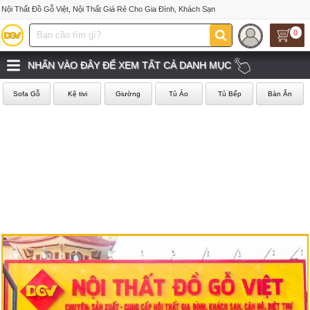
Nội Thất Đồ Gỗ Việt, Nội Thất Giá Rẻ Cho Gia Đình, Khách Sạn
0
NHẤN VÀO ĐÂY ĐỂ XEM TẤT CẢ DANH MỤC
Sofa Gỗ
Kệ tivi
Giường
Tủ Áo
Tủ Bếp
Bàn Ăn
‹
›