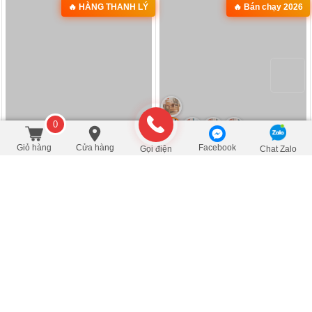
MÃ: 2034
MÃ: 7723
Bộ Giường Tủ Phòng Ngủ Gỗ Tự
Giường Ngủ Gỗ Sồi Mỹ Thiết Kế
0
Nhiên Vân Sồi Hiện Đại Giá...
Hiện Đại Có Kệ Đầu...
đ
đ
12.375.000
/Bộ
11.770.000
/Cái
Giỏ hàng
Cửa hàng
Facebook
Gọi điện
Chat Zalo
- 10%
- 28%
13.750.000
16.300.000
MÃ: 6037