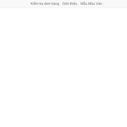
iệu
Mẫu Màu Ván
Báo giá
Đối tác
Tin tức - Tư vấn
Hỗ trợ KH
ng nhập
0933 444 788
Giỏ hàng
0
 đãi
NỆM
BỘ BÀN ĂN
PHÒNG THỜ
TỦ BẾP