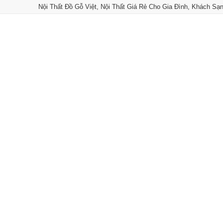
Nội Thất Đồ Gỗ Việt, Nội Thất Giá Rẻ Cho Gia Đình, Khách Sạ
DANH MỤC SẢN PHẨM
GIƯỜNG NGỦ
TỦ QU
Nội Thất Phòng Ngủ
Nội Thất Phòng Khách
Nội Thất Nhà Bếp
Nệm (Cao Su - Lò Xo)
Nội Thất Trẻ Em
Nội Thất Phòng Thờ
Nội Thất Văn Phòng
Cửa Gỗ