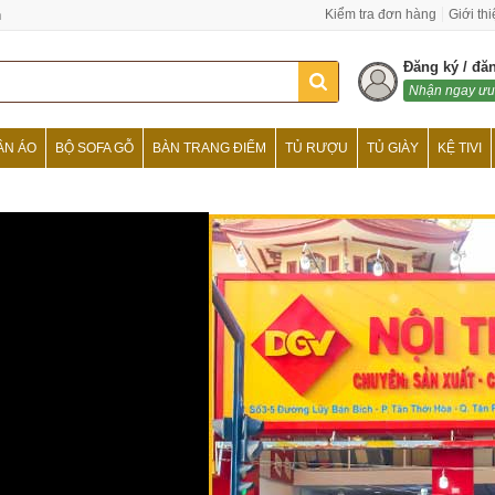
n
Kiểm tra đơn hàng
Giới th
Đăng ký / đă
Nhận ngay ưu
ẦN ÁO
BỘ SOFA GỖ
BÀN TRANG ĐIỂM
TỦ RƯỢU
TỦ GIÀY
KỆ TIVI