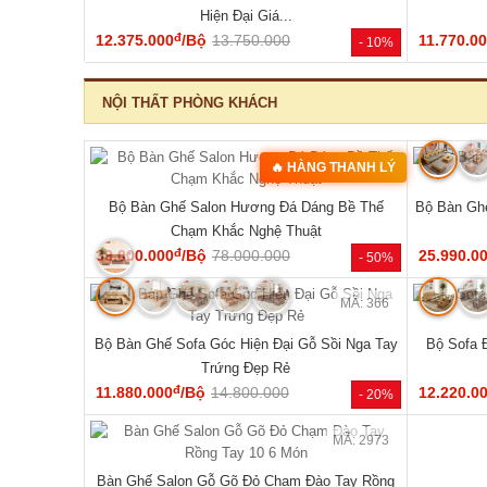
‹
MÃ: 2343
MÃ: 1854
hiên Chân
Mẫu Sofa Phòng Khách Gỗ Sồi Mỹ Tựa Nan
Bộ Sofa G
Hiện Đại Mới Giá Rẻ
đ
41.140.000
/Bộ
54.810.000
76.470.0
- 46%
- 25%
NỘI THẤT PHÒNG NGỦ