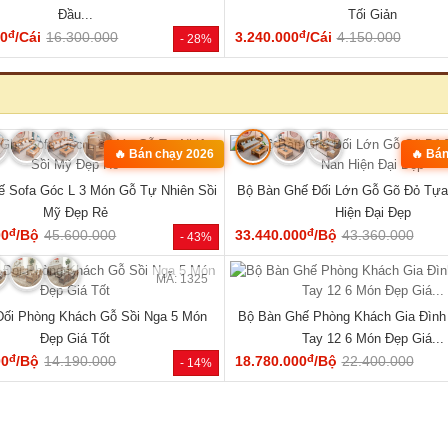
MÃ: 1853
óc L Gỗ Óc Chó 100% Vân Đẹp Hiện
Bộ Bàn Ăn Gỗ Óc Chó Tự Nhiên 1
Đại Tay Tựa Lớn
Century Bo Góc Mềm Mạ
đ
đ
00
/Bộ
111.170.000
48.600.000
/Cái
62.000.000
- 31%