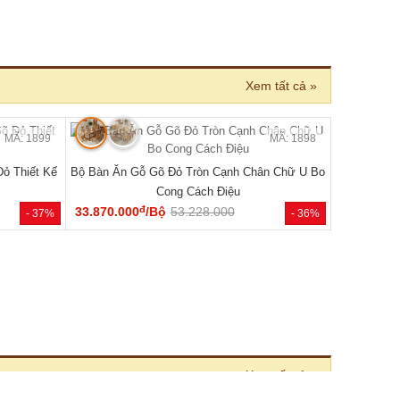
 BÁN CHẠY
MÃ: 2033
MÃ: 2686
 Cánh Kèm
Tủ Quần Áo Hiện Đại Gỗ Công Nghiệp Màu Nâu
Đẹp Giá Rẻ...
đ
6.050.000
/Cái
8.400.000
- 46%
- 28%
 nhiên 100%