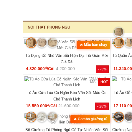
‹
MÃ: 1550
MÃ: 8411
10 Món Sang
Bộ Sofa Góc Gỗ Sồi Mỹ Có Ghế Đơn Thiết Kế
Bộ Bàn G
Bo Tròn
đ
24.610.000
/Bộ
43.150.000
33.440.0
- 29%
- 43%