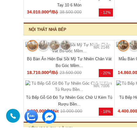
🔥 Mẫu bán chạy
MÃ: 2168
Tủ Đựng Đồ Nhỏ Vân Sồi Hiện Đại Tối Giản Mới
Tủ Quần Áo
Giá Rẻ
đ
4.320.000
/Cái
4.200.000
11.340.0
- -3%
HOT