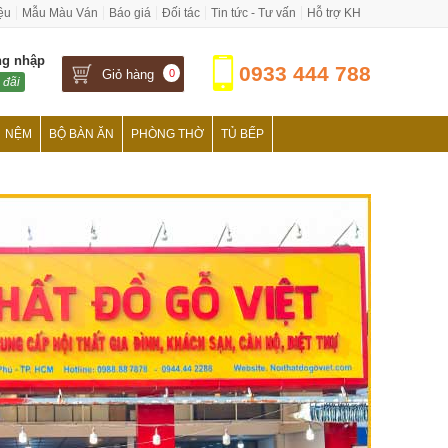
iệu
Mẫu Màu Ván
Báo giá
Đối tác
Tin tức - Tư vấn
Hỗ trợ KH
ng nhập
0933 444 788
Giỏ hàng
0
 đãi
NỆM
BỘ BÀN ĂN
PHÒNG THỜ
TỦ BẾP
›