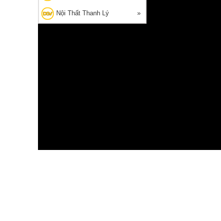
Nội Thất Thanh Lý
G THANH LÝ
🔥 Bán chạy 2026