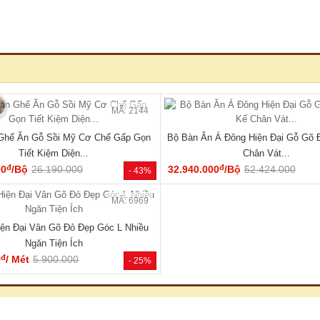
🔥 Giá tốt nhất tháng
🔥 TỦ
MÃ: 2137
 Vân Sồi Tự Nhiên Tích Hợp Kệ Bên
Tủ Quần Áo Tự Nhiên Vân Sồi Đa
Nhiều Tiện Ích
Cụm Ngăn Kéo Giá Rẻ
đ
đ
00
/Cái
19.000.000
9.180.000
/Cái
17.000.000
- 40%
HOT
🔥 Gỗ tự