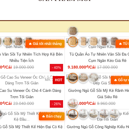
MÃ: 3431
hế Đối Lớn Gỗ Gõ Đỏ Tựa Lưng Nan
Tủ Quần Áo Hiện Đại Gỗ Công Nghi
Hiện Đại Đẹp
Đẹp Giá Rẻ...
đ
đ
00
/Bộ
43.360.000
6.050.000
/Cái
8.400.000
- 23%
SẢN PHẨM MỚI