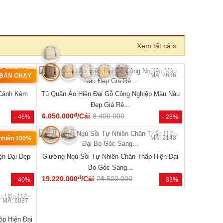
›
MÃ: 2686
MÃ: 2006
ệp Màu Nâu
Giường Ngủ Gỗ Tự Nhiên Vân Sồi Chân Cao Có
Giường Ng
Kệ Đẹp Giá Rẻ...
đ
5.290.000
/Cái
8.900.000
5.940.000
- 28%
- 41%