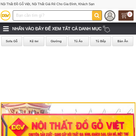
Nội Thất Đồ Gỗ Việt, Nội Thất Giá Rẻ Cho Gia Đình, Khách Sạn
0
NHẤN VÀO ĐÂY ĐỂ XEM TẤT CẢ DANH MỤC
Sofa Gỗ
Kệ tivi
Giường
Tủ Áo
Tủ Bếp
Bàn Ăn
‹
›