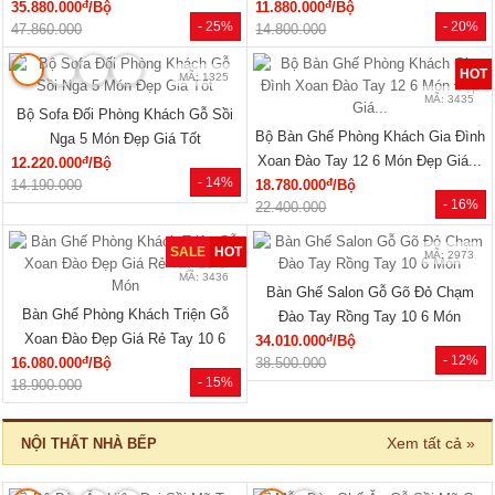
MÃ: 7288
MÃ: 7285
Tủ Áo Cửa Lùa Có Ngăn Kéo Vân
Tủ Áo Gỗ Cao Su Veneer Óc Chó 4
Sồi Màu Óc Chó Thanh Lịch
Cánh Dáng Trơn Tối Giản
đ
đ
15.550.000
/Cái
17.110.000
/Cái
- 28%
- 26%
21.600.000
23.040.000
🔥 Gỗ tự nhiên 100%