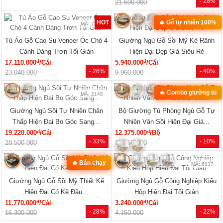
MÃ: 1854
MÃ: 1853
Mẫu Sofa Phòng Khách Gỗ Sồi Mỹ
Bộ Sofa Góc L Gỗ Óc Chó 100%
Tựa Nan Hiện Đại Mới Giá Rẻ
Vân Đẹp Hiện Đại Tay Tựa Lớn
đ
đ
41.140.000
/Bộ
76.470.000
/Bộ
- 25%
- 31%
54.810.000
111.170.000
Xem tất cả »
NỘI THẤT PHÒNG NGỦ
🔥 Mẫu bán chạy
🔥 Giá tốt nhất tháng
MÃ: 2168
MÃ: 2137