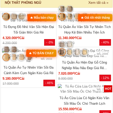
‹
›
MÃ: 8411
MÃ: 3431
Bộ Sofa Góc Gỗ Sồi Mỹ Có Ghế
Bộ Bàn Ghế Đối Lớn Gỗ Gõ Đỏ
Đơn Thiết Kế Bo Tròn
Tựa Lưng Nan Hiện Đại Đẹp
đ
đ
24.610.000
/Bộ
33.440.000
/Bộ
- 43%
- 23%
43.150.000
43.360.000
SẢN PHẨM MỚI
‹
›