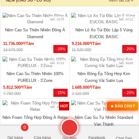
13.750.000
16.300.000
MÃ: 6037
Giường Ngủ Gỗ Công Nghiệp Kiểu
Hộp Hiện Đại Tối Giản
đ
3.240.000
/Cái
- 22%
4.150.000
Xem tất cả »
NỘI THẤT PHÒNG KHÁCH
0
🔥 HÀNG THANH LÝ
🔥 Bán chạy 2026
Giỏ hàng
Cửa hàng
Facebook
Gọi điện
Chat Zalo