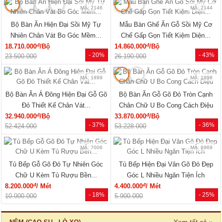
MÃ: 2079
MÃ: 2148
Giường Ngủ Gỗ Sồi Mỹ Kẻ Rãnh
Giường Ngủ Sồi Tự Nhiên Chân
Hiện Đại Đẹp Giá Siêu Rẻ
Thấp Hiện Đại Bo Góc Sang...
đ
đ
5.940.000
/Cái
19.220.000
/Cái
- 40%
- 33%
9.960.000
28.500.000
🔥 Combo giường tủ
🔥 Bán chạy
MÃ: 2034
MÃ: 7723
Bộ Giường Tủ Phòng Ngủ Gỗ Tự
Giường Ngủ Gỗ Sồi Mỹ Thiết Kế
Nhiên Vân Sồi Hiện Đại Giá...
Hiện Đại Có Kệ Đầu...
đ
đ
12.375.000
/Bộ
11.770.000
/Cái
- 10%
- 28%